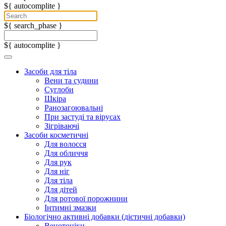
${ autocomplite }
${ search_phase }
${ autocomplite }
Засоби для тіла
Вени та судини
Суглоби
Шкіра
Ранозагоювальні
При застуді та вірусах
Зігріваючі
Засоби косметичні
Для волосся
Для обличчя
Для рук
Для ніг
Для тіла
Для дітей
Для ротової порожнини
Інтимні змазки
Біологічно активні добавки (дієтичні добавки)
Венотоніки