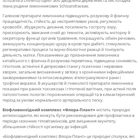
Schizandra chinensi) одно- або дводомна
дерев'яниста листопадна
ліана родини лимонникових Schizandraceae.
Галенові препарати лимонника підвищують розумову й фізичну
працездатність, стійкість до
несприятливих умов, регулюють
кровообіг, збуджують дихання, посилюють гостроту зору,
прискорюють
звикання очей до темноти, активізують моторну й
секреторну функції органів травлення, покращують
обмін речовин,
зменшують концентрацію цукру в крові при діабеті, стимулюють
регенеративні процеси та
імуно-біологічні реакції й тонізують
діяльність матки. Показаннями до призначення лимонника
китайського
с фізична й розумова перевтома, підвищена сонливість,
гіпотонія, астенічні й депресивні стани у психічних і
нервових
хворих, загальне виснаження у зв'язку з хронічними інфекційними
захворюваннями та
інтоксикаціями, в'ялогранулюючі рани і
трофічні виразки. В акушерстві й гінекології препарати лимонника
показані при ранніх токсикозах і гіпотензії вагітних, при астенії після
патологічних пологів і порожнинних
операцій та в клімактеричний
період за умови нормального артеріального тиску.
Біофлавоноїдний комплекс «Флора-Плант»
містить природні
антиоксиданти, які можуть бути
рекомендовані для профілактики в
періоди сезонних гіповітамінозів, для зміцнення імунітету,
збільшення
стійкості організму до інфекцій.
«Біофлавоноїдний комплекс Флора-Плант» це природні сполуки, які