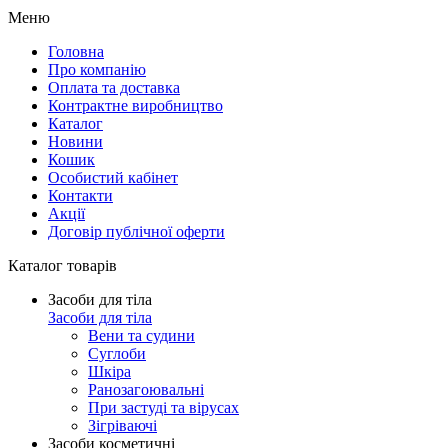
Меню
Головна
Про компанію
Оплата та доставка
Контрактне виробництво
Каталог
Новини
Кошик
Особистий кабінет
Контакти
Акції
Договір публічної оферти
Каталог товарів
Засоби для тіла
Засоби для тіла
Вени та судини
Суглоби
Шкіра
Ранозагоювальні
При застуді та вірусах
Зігріваючі
Засоби косметичні