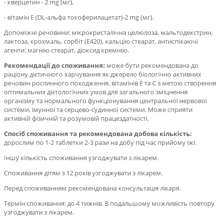
- кверцетин - 2 mg (мг),
- вітамін Е (DL-альфа токоферилацетат)-2 mg (мг).
Допоміжні речовини: мікрокристалічна целюлоза, мальтодекстрин,
лактоза, крохмаль, сорбіт (Е420), кальцію стеарат, антиспікаючі
агенти: магнію стеарат, діоксид кремнію.
Рекомендації до споживання:
може бути рекомендована до
раціону дієтичного харчування як джерело біологічно активних
речовин рослинного походження, вітамінів Е та С з метою створення
оптимальних дієтологічних умов для загального зміцнення
організму та нормального функціонування центральної нервової
системи, імунної та серцево-судинної системи. Може сприяти
активній фізичній та розумовій працездатності.
Спосіб споживання та рекомендована добова кількість:
дорослим по 1-2 таблетки 2-3 рази на добу під час прийому їжі.
Іншу кількість споживання узгоджувати з лікарем.
Споживання дітям з 12 років узгоджувати з лікарем.
Перед споживанням рекомендована консультація лікаря.
Термін споживання: до 4 тижнів. В подальшому можливість повтору
узгоджувати з лікарем.