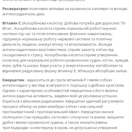
Ресвератрол
позитивно впливає на кровоносні капіляри та володіє
антиоксидантною дією.
Вітамін С
(Аскорбінова кислота). Добова потреба для дорослих 70-
80 мг. Аскорбінова кислота сприяє нормальній роботі імунної
системи під час та після інтенсивних фізичних навантажень,
підтримує нормальну роботу нервової системи та психічну
діяльність людини, знижує втому та втомлюваність. Володіє
антиоксидантними властивостями, сприяє захисту клітин від
оксидативного стресу. Аскорбінова кислота сприяє утворенню
колагену для нормальної роботи кровоносних судин, кісток, хрящів,
ясен, зубів та шкіри. Бере участь у енергетичному метаболізмі та
відновлює редуковану форму вітаміну Е, збільшує абсорбцію заліза.
Кверцетин
- відноситься до групи вітамінів Р і являє собою
антиоксидант у вигляді жовтуватого порошку з дрібних кристалів.
Однією з характерних особливостей кверцетина є його велика
антиоксидантна активність, завдяки якій ця речовина успішно
бореться з вільними радикалами. Кверцетин здатний регулювати
процеси обміну на рівні мембран клітин і має сильний
протиалергічний і протизапальний ефект. Кверцетин зможе
поліпшити стан хрящової, кісткової і сполучної тканини, зміцнити
дрібні і великі кровоносні судини, а також знизити рівень
тригліцеридів і холестерину в крові, не допускаючи утворення