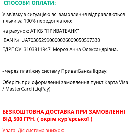
СПОСОБИ ОПЛАТИ:
У зв'язку з ситуацією всі замовлення відправляються
тільки за 100% передоплатою:
на рахунок: АТ КБ "ПРИВАТБАНК"
IBAN № UA
703052990000026009050597330
ЕДРПОУ
3103811947
Мороз Анна Олександрівна.
-
через платіжну систему ПриватБанка liqpay:
Оберіть при оформленні замовлення пункт Карта Visa
/ MasterCard (LiqPay)
БЕЗКОШТОВНА ДОСТАВКА ПРИ ЗАМОВЛЕННІ
ВІД 500 ГРН. ( окрім кур'єрської )
Увага! Діє система знижок: