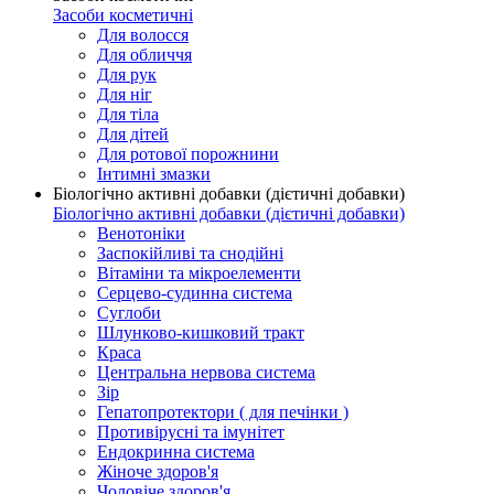
Засоби косметичні
Для волосся
Для обличчя
Для рук
Для ніг
Для тіла
Для дітей
Для ротової порожнини
Інтимні змазки
Біологічно активні добавки (дієтичні добавки)
Біологічно активні добавки (дієтичні добавки)
Венотоніки
Заспокійливі та снодійні
Вітаміни та мікроелементи
Серцево-судинна система
Суглоби
Шлунково-кишковий тракт
Краса
Центральна нервова система
Зір
Гепатопротектори ( для печінки )
Противірусні та імунітет
Ендокринна система
Жіноче здоров'я
Чоловіче здоров'я