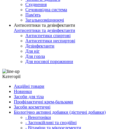
Схуднення
Сечовивідна система
Пам'ять
Загальнозміцнюючі
Антисептики та дезінфектанти
Антисептики та дезінфектанти
Антиспетики спиртові
Антисептики неспиртові
Дезінфектанти
Для ніг
Для горла
Для носової порожнини
Категорії
Акційні товари
Новинки
Засоби для тіла
Профілактичні крем-бальзами
Засоби косметичні
Біологічно активні добавки (дієтичні добавки)
- Венотоніки
- Заспокійливі та снодійні
- Вітаміни та мікроелементи