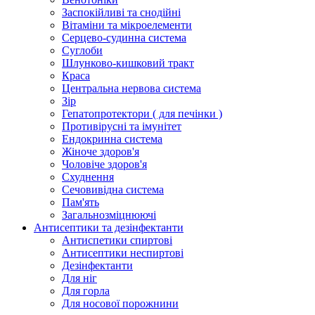
Заспокійливі та снодійні
Вітаміни та мікроелементи
Серцево-судинна система
Суглоби
Шлунково-кишковий тракт
Краса
Центральна нервова система
Зір
Гепатопротектори ( для печінки )
Противірусні та імунітет
Ендокринна система
Жіноче здоров'я
Чоловіче здоров'я
Схуднення
Сечовивідна система
Пам'ять
Загальнозміцнюючі
Антисептики та дезінфектанти
Антиспетики спиртові
Антисептики неспиртові
Дезінфектанти
Для ніг
Для горла
Для носової порожнини