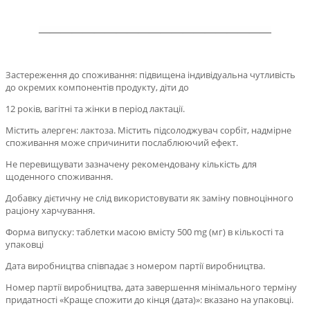
——
——
——
——
——
——
——
——
——
——
—
Застереження до споживання: підвищена індивідуальна чутливість
до окремих компонентів продукту, діти до
12 років, вагітні та жінки в період лактації.
Містить алерген: лактоза. Містить підсолоджувач сорбіт, надмірне
споживання може спричинити послаблюючий ефект.
Не перевищувати зазначену рекомендовану кількість для
щоденного споживання.
Добавку дієтичну не слід використовувати як заміну повноцінного
раціону харчування.
Форма випуску: таблетки масою вмісту 500 mg (мг) в кількості та
упаковці
Дата виробництва співпадає з номером партії виробництва.
Номер партії виробництва, дата завершення мінімального терміну
придатності «Краще спожити до кінця (дата)»: вказано на упаковці.