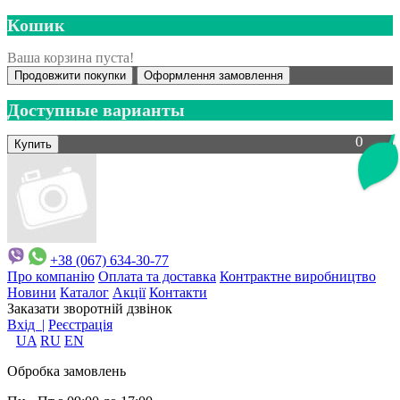
Кошик
Ваша корзина пуста!
Продовжити покупки
Оформлення замовлення
Доступные варианты
0
+38 (067) 634-30-77
Про компанію
Оплата та доставка
Контрактне виробництво
Новини
Каталог
Акції
Контакти
Заказати зворотній дзвінок
Вхід |
Реєстрація
UA
RU
EN
Обробка замовлень