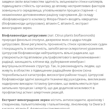
завдяки своїм властивостям
здатність зміцнювати стінки капілярів,
підвищувати стійкість організму до впливу несприятливих факторів
зовнішнього середовища, уповільнювати процеси старіння - с
незамінними доповненнями раціону
харчування. До складу
«Біофлавоноїдного комлексу Флора-Плант» входять кверцетин
(біофлавоноїди
цитрусових), вітамін С, вітамін Е, екстракт
виноградних зерен.
Біофлавоноїди цитрусових
(лат. Citrus plants bioflavonoids)
природні фенольні сполуки, джерелом яких є цедра плодів
цитрусових. Вони регулюють проникність стінок кровоносних судин
і покращують їх еластичність, запобігаючи склеротичні ураження.
Цитрусові біофлавоноїди нейтралізують вільні радикали, що
утворюються під впливом ультрафіолетового випромінювання і
радіації, захищають клітини від руйнування мембран і
внутрішньоклітинних структур. Так, їх рекомендують людям, що
живуть в областях з підвищеним радіаційним фоном (зона
Чорнобильської катастрофи, високогірні райони тощо). Цитрусові
біофлавоноїди здатні захищати тканини від ушкоджень, викликаних
надмірним викидом гістаміну (речовин, що вивільняються при
запальних процесах і алергії), що дає додаткові можливості в
профілактиці астми і алергічних реакцій.
Екстракт виноградних зерен
містить антиоксиданти, арахінову і
стеаринова, пальмітолеїнову і пальмітинову, ліноленову та Омега-3
кислоти, вітамін Е, флавоноїди (ресвератрол).