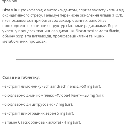
тромбів.
Вітамін Е
(токоферол) є антиоксидантом, сприяє захисту клітин від
оксидативного стресу. Гальмує перекисне окислення ліпідів (ПОЛ),
яке посилюється при багатьох захворюваннях, запобігає
пошкодженню клітинних структур вільними радикалами. Бере
участь у процесах тканинного дихання, біосинтезі гема та білків,
обміну жирів та вуглеводів, проліферації клітин та інших
метаболічних процесах.
——
——
——
——
——
——
——
——
——
——
—
Склад на таблетку:
- екстракт лимоннику (SchizandrachinensiL.)-50 mg (мг),
- біофлавоноїдний комплекс «Флора-Плант» - 20 mg (мг):
- біофлавоноїди цитрусових - 7 mg (мг),
- екстракт виноградних зерен 5 mg (мг),
- вітамін С (аскорбінова кислота) - 4 mg (мг),