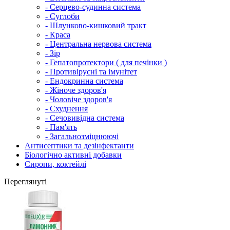
- Серцево-судинна система
- Суглоби
- Шлунково-кишковий тракт
- Краса
- Центральна нервова система
- Зір
- Гепатопротектори ( для печінки )
- Противірусні та імунітет
- Ендокринна система
- Жіноче здоров'я
- Чоловіче здоров'я
- Схуднення
- Сечовивідна система
- Пам'ять
- Загальнозміцнюючі
Антисептики та дезінфектанти
Біологічно активні добавки
Сиропи, коктейлі
Переглянуті