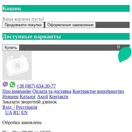
Кошик
Ваша корзина пуста!
Продовжити покупки
Оформлення замовлення
Доступные варианты
0
+38 (067) 634-30-77
Про компанію
Оплата та доставка
Контрактне виробництво
Новини
Каталог
Акції
Контакти
Заказати зворотній дзвінок
Вхід |
Реєстрація
UA
RU
EN
Обробка замовлень