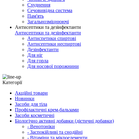
Схуднення
Сечовивідна система
Пам'ять
Загальнозміцнюючі
Антисептики та дезінфектанти
Антисептики та дезінфектанти
Антиспетики спиртові
Антисептики неспиртові
Дезінфектанти
Для ніг
Для горла
Для носової порожнини
Категорії
Акційні товари
Новинки
Засоби для тіла
Профілактичні крем-бальзами
Засоби косметичні
Біологічно активні добавки (дієтичні добавки)
- Венотоніки
- Заспокійливі та снодійні
- Вітаміни та мікроелементи