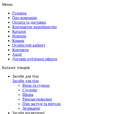
Меню
Головна
Про компанію
Оплата та доставка
Контрактне виробництво
Каталог
Новини
Кошик
Особистий кабінет
Контакти
Акції
Договір публічної оферти
Каталог товарів
Засоби для тіла
Засоби для тіла
Вени та судини
Суглоби
Шкіра
Ранозагоювальні
При застуді та вірусах
Зігріваючі
Засоби косметичні