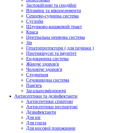
Заспокійливі та снодійні
Вітаміни та мікроелементи
Серцево-судинна система
Суглоби
Шлунково-кишковий тракт
Краса
Центральна нервова система
Зір
Гепатопротектори ( для печінки )
Противірусні та імунітет
Ендокринна система
Жіноче здоров'я
Чоловіче здоров'я
Схуднення
Сечовивідна система
Пам'ять
Загальнозміцнюючі
Антисептики та дезінфектанти
Антиспетики спиртові
Антисептики неспиртові
Дезінфектанти
Для ніг
Для горла
Для носової порожнини