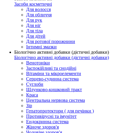
Засоби косметичні
Для волосся
Для обличчя
Для рук
Для ніг
Для тіла
Для дітей
Для ротової порожнини
Інтимні змазки
Біологічно активні добавки (дієтичні добавки)
Біологічно активні добавки (дієтичні добавки)
Венотоніки
Заспокійливі та снодійні
Вітаміни та мікроелементи
Серцево-судинна система
Суглоби
Шлунково-кишковий тракт
Краса
Центральна нервова система
Зір
Гепатопротектори ( для печінки )
Противірусні та імунітет
Ендокринна система
Жіноче здоров'я
Чоловіче здоров'я