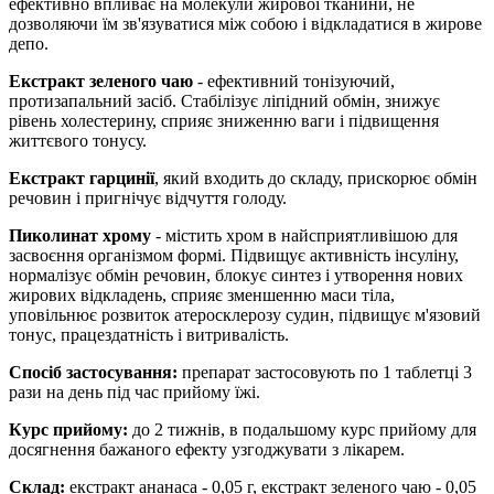
ефективно впливає на молекули жирової тканини, не
дозволяючи їм зв'язуватися між собою і відкладатися в жирове
депо.
Екстракт зеленого чаю
- ефективний тонізуючий,
протизапальний засіб. Стабілізує ліпідний обмін, знижує
рівень холестерину, сприяє зниженню ваги і підвищення
життєвого тонусу.
Екстракт гарцинії
, який входить до складу, прискорює обмін
речовин і пригнічує відчуття голоду.
Пиколинат хрому
- містить хром в найсприятливішою для
засвоєння організмом формі. Підвищує активність інсуліну,
нормалізує обмін речовин, блокує синтез і утворення нових
жирових відкладень, сприяє зменшенню маси тіла,
уповільнює розвиток атеросклерозу судин, підвищує м'язовий
тонус, працездатність і витривалість.
Спосіб застосування:
препарат застосовують по 1 таблетці 3
рази на день під час прийому їжі.
Курс прийому:
до 2 тижнів, в подальшому курс прийому для
досягнення бажаного ефекту узгоджувати з лікарем.
Склад:
екстракт ананаса - 0,05 г, екстракт зеленого чаю - 0,05