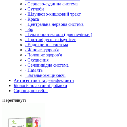
- Серцево-судинна система
- Суглоби
- Шлунково-кишковий тракт
- Краса
- Центральна нервова система
- Зір
- Гепатопротектори ( для печінки )
- Противірусні та імунітет
- Ендокринна система
- Жіноче здоров'я
- Чоловіче здоров'я
- Схуднення
- Сечовивідна система
- Пам'ять
- Загальнозміцнюючі
Антисептики та дезінфектанти
Біологічно активні добавки
Сиропи, коктейлі
Переглянуті