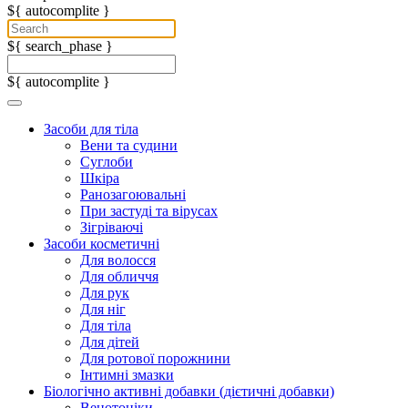
${ autocomplite }
${ search_phase }
${ autocomplite }
Засоби для тіла
Вени та судини
Суглоби
Шкіра
Ранозагоювальні
При застуді та вірусах
Зігріваючі
Засоби косметичні
Для волосся
Для обличчя
Для рук
Для ніг
Для тіла
Для дітей
Для ротової порожнини
Інтимні змазки
Біологічно активні добавки (дієтичні добавки)
Венотоніки