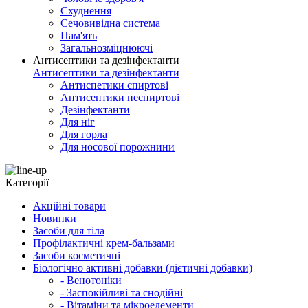
Схуднення
Сечовивідна система
Пам'ять
Загальнозміцнюючі
Антисептики та дезінфектанти
Антисептики та дезінфектанти
Антиспетики спиртові
Антисептики неспиртові
Дезінфектанти
Для ніг
Для горла
Для носової порожнини
Категорії
Акційні товари
Новинки
Засоби для тіла
Профілактичні крем-бальзами
Засоби косметичні
Біологічно активні добавки (дієтичні добавки)
- Венотоніки
- Заспокійливі та снодійні
- Вітаміни та мікроелементи