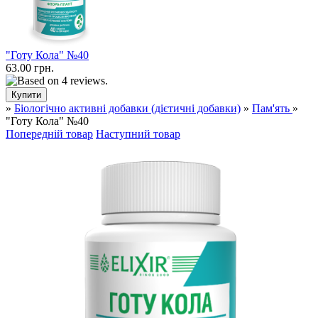
"Готу Кола" №40
63.00 грн.
»
Біологічно активні добавки (дієтичні добавки)
»
Пам'ять
»
"Готу Кола" №40
Попередній товар
Наступний товар