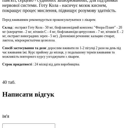
пам'яті, серцево - судинних захворюваннях, для підтримки
нервової системи. Готу Кола - насичує мозок киснем,
покращує процес мислення, підвищує розумову здатність.
Перед вживанням рекомендується проконсультуватися з лікарем.
Склад
: екстракт Готу Кола - 50 мг, біофлавоноїдний комплекс "Флора-Плант" - 20
мг (кверцетин - 2 мг, вітамін С - 4 мг, біофлаваноїди цитрусових - 7 мг, вітамін Е - 2
мг, екстракт виноградних зерен - 5 мг). Допоміжні речовини: кальцию стеарат,
лактоза, мікрокристалічна целюлоза.
Спосіб застосування та дози
: дорослим вживати по 1-2 пігулці 2 рази на день під
час вживання їжі. Курс прийому до місяця, у подальшому термін вживання та
можливість повторного курсу узгоджувати з лікарем.
Строк придатності
: 24 місяці від дати виробництва.
40 таб.
Написати відгук
ім'я