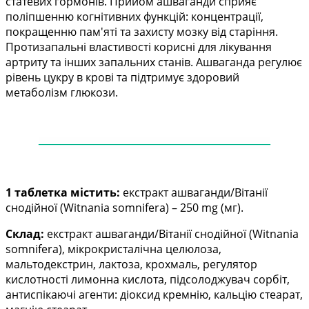
статевих гормонів. Прийом ашваганди сприяє
поліпшенню когнітивних функцій:
концентрації,
покращенню пам'яті та захисту мозку від старіння.
Протизапальні властивості корисні
для лікування
артриту та інших запальних станів. Ашваганда регулює
рівень цукру в крові та
підтримує здоровий
метаболізм глюкози.
——
——
——
——
——
——
——
——
——
——
—
1 таблетка містить:
екстракт ашваганди/Вітанії
снодійної (Witnania somnifera) – 250 mg (мг).
Склад:
екстракт ашваганди/Вітанії снодійної (Witnania
somnifera), мікрокристалічна целюлоза,
мальтодекстрин, лактоза, крохмаль, регулятор
кислотності лимонна кислота, підсолоджувач сорбіт,
антиспікаючі агенти: діоксид кремнію, кальцію стеарат,