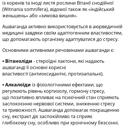
із коренів та іноді листя рослини Вітанії
снодійної
(Witnania somnifera), відомої також як «індійський
женьшень» або «зимова вишня».
Ашваганда активно використовується в аюрведичній
медицині завдяки своїм адаптогенним
властивостям,
що допомагають організму адаптуватися до стресу.
Основними активними речовинами ашваганди є:
• Вітаноліди
-
стероїдні лактони, які надають
ашваганді її основні корисні
властивості
(антиоксидантні, протизапальні).
• Алкалоїди
із фізіологічними ефектами, що
регулюють рівень кортизолу, гормону стресу,
що
позитивно впливає на психічний стан сприяють
заспокоєнню нервової системи, зниженню стресу
та
тривожності. Ашваганда допомагає покращенню
сну, екстракт діє заспокійливо та сприяє
глибокому
сну, особливо при хронічному безсонні.