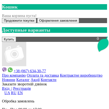
Кошик
Ваша корзина пуста!
Продовжити покупки
Оформлення замовлення
Доступные варианты
0
+38 (067) 634-30-77
Про компанію
Оплата та доставка
Контрактне виробництво
Новини
Каталог
Акції
Контакти
Заказати зворотній дзвінок
Вхід |
Реєстрація
UA
RU
EN
Обробка замовлень