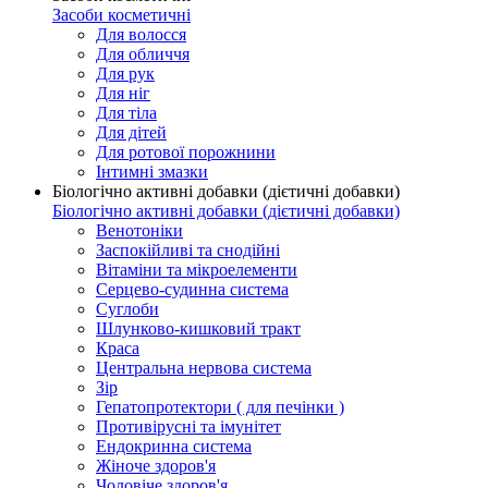
Засоби косметичні
Для волосся
Для обличчя
Для рук
Для ніг
Для тіла
Для дітей
Для ротової порожнини
Інтимні змазки
Біологічно активні добавки (дієтичні добавки)
Біологічно активні добавки (дієтичні добавки)
Венотоніки
Заспокійливі та снодійні
Вітаміни та мікроелементи
Серцево-судинна система
Суглоби
Шлунково-кишковий тракт
Краса
Центральна нервова система
Зір
Гепатопротектори ( для печінки )
Противірусні та імунітет
Ендокринна система
Жіноче здоров'я
Чоловіче здоров'я