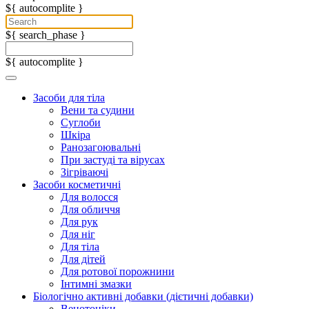
${ autocomplite }
${ search_phase }
${ autocomplite }
Засоби для тіла
Вени та судини
Суглоби
Шкіра
Ранозагоювальні
При застуді та вірусах
Зігріваючі
Засоби косметичні
Для волосся
Для обличчя
Для рук
Для ніг
Для тіла
Для дітей
Для ротової порожнини
Інтимні змазки
Біологічно активні добавки (дієтичні добавки)
Венотоніки