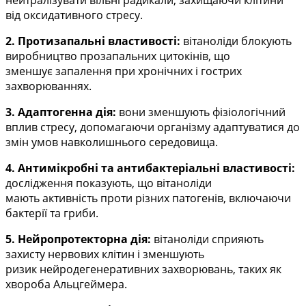
нейтралізувати вільні радикали, захищаючи клітини
від
оксидативного стресу.
2. Протизапальні властивості:
вітаноліди блокують
виробництво прозапальних цитокінів, що
зменшує
запалення при хронічних і гострих
захворюваннях.
3. Адаптогенна дія:
вони зменшують фізіологічний
вплив стресу, допомагаючи організму адаптуватися
до
змін умов навколишнього середовища.
4. Антимікробні та антибактеріальні властивості:
дослідження показують, що вітаноліди
мають
активність проти різних патогенів, включаючи
бактерії та гриби.
5. Нейропротекторна дія:
вітаноліди сприяють
захисту нервових клітин і зменшують
ризик
нейродегенеративних захворювань, таких як
хвороба Альцгеймера.