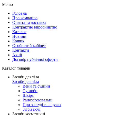
Меню
Головна
Про компанію
Оплата та доставка
Контрактне виробництво
Каталог
Новини
Кошик
Особистий кабінет
Контакти
Акції
Договір публічної оферти
Каталог товарів
Засоби для тіла
Засоби для тіла
Вени та судини
Суглоби
Шкіра
Ранозагоювальні
При застуді та вірусах
Зігріваючі
Засоби косметичні