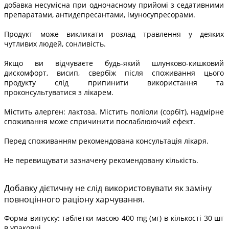
добавка несумісна при одночасному прийомі з седативними
препаратами, антидепресантами, імуносупресорами.
Продукт може викликати розлад травлення у деяких
чутливих людей, сонливість.
Якщо ви відчуваєте будь-який шлунково-кишковий
дискомфорт, висип, свербіж після споживання цього
продукту слід припинити використання та
проконсультуватися з лікарем.
Містить алерген: лактоза. Містить поліоли (сорбіт), надмірне
споживання може спричинити послаблюючий ефект.
Перед споживанням рекомендована консультація лікаря.
Не перевищувати зазначену рекомендовану кількість.
Добавку дієтичну не слід використовувати як заміну
повноцінного раціону харчування.
Форма випуску: таблетки масою 400 mg (мг) в кількості 30 шт
в упаковці.