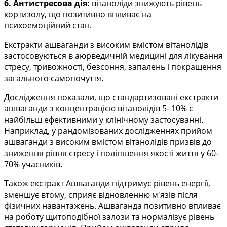
6. Антистресова дія:
вітаноліди знижують рівень
кортизолу, що позитивно впливає на
психоемоційний
стан.
Екстракти ашваганди з високим вмістом вітанолідів
застосовуються в аюрведичній медицині для
лікування
стресу, тривожності, безсоння, запалень і покращення
загального самопочуття.
Дослідження показали, що стандартизовані екстракти
ашваганди з концентрацією вітанолідів 5-
10% є
найбільш ефективними у клінічному застосуванні.
Наприклад, у рандомізованих дослідженнях
прийом
ашваганди з високим вмістом вітанолідів призвів до
зниження рівня стресу і поліпшення якості
життя у 60-
70% учасників.
Також екстракт Ашваганди підтримує рівень енергії,
зменшує втому, сприяє відновленню м'язів
після
фізичних навантажень. Ашваганда позитивно впливає
на роботу щитоподібної залози та
нормалізує рівень