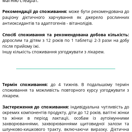
магнію стеарат.
Рекомендації до споживання:
може бути рекомендована до
раціону дієтичного харчування як джерело рослинних
антиоксидантів та адаптогенів - вітанолідів.
Спосіб споживання та рекомендована добова кількість:
дорослим та дітям з 12 років по 1 таблетці 2-3 рази на добу
після прийому їжі.
Іншу кількість споживання узгоджувати з лікарем.
——
——
——
——
——
——
——
——
——
——
—
Термін споживання:
до 4 тижнів. В подальшому термін
споживання та можливість повторного курсу узгоджувати з
лікарем.
Застереження до споживання:
індивідуальна чутливість до
окремих компонентів продукту, діти до 12 років, вагітні жінки
та жінки в період лактації, особам із аутоімунними
захворюваннями, захворюваннями щитовидної залози та
шлунково-кишкового тракту, включаючи виразку. Дієтична