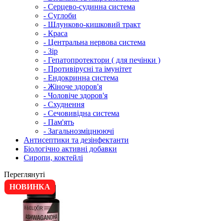
- Серцево-судинна система
- Суглоби
- Шлунково-кишковий тракт
- Краса
- Центральна нервова система
- Зір
- Гепатопротектори ( для печінки )
- Противірусні та імунітет
- Ендокринна система
- Жіноче здоров'я
- Чоловіче здоров'я
- Схуднення
- Сечовивідна система
- Пам'ять
- Загальнозміцнюючі
Антисептики та дезінфектанти
Біологічно активні добавки
Сиропи, коктейлі
Переглянуті
НОВИНКА