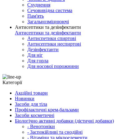
Схуднення
Сечовивідна система
Пам'ять
Загальнозміцнюючі
Антисептики та дезінфектанти
Антисептики та дезінфектанти
Антиспетики спиртові
Антисептики неспиртові
Дезінфектанти
Для ніг
Для горла
Для носової порожнини
Категорії
Акційні товари
Новинки
Засоби для тіла
Профілактичні крем-бальзами
Засоби косметичні
Біологічно активні добавки (дієтичні добавки)
- Венотоніки
- Заспокійливі та снодійні
- Вітаміни та мікроелементи