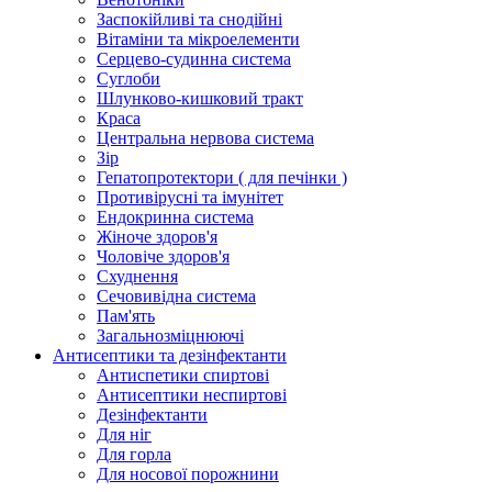
Заспокійливі та снодійні
Вітаміни та мікроелементи
Серцево-судинна система
Суглоби
Шлунково-кишковий тракт
Краса
Центральна нервова система
Зір
Гепатопротектори ( для печінки )
Противірусні та імунітет
Ендокринна система
Жіноче здоров'я
Чоловіче здоров'я
Схуднення
Сечовивідна система
Пам'ять
Загальнозміцнюючі
Антисептики та дезінфектанти
Антиспетики спиртові
Антисептики неспиртові
Дезінфектанти
Для ніг
Для горла
Для носової порожнини