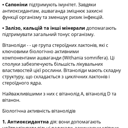
• Сапоніни
підтримують імунітет. Завдяки
антиоксидантам, ашваганда зміцнює захисні
функції
організму та зменшує ризик інфекцій.
• Залізо, кальцій та інші мінерали
допомагають
підтримувати загальний тонус організму.
Вітаноліди - - це група стероїдних лактонів, які с
ключовими біологічно активними
компонентами
ашваганди (Withania somnifera). Ці
сполуки забезпечують більшість лікувальних
властивостей цієї
рослини. Вітаноліди мають складну
структуру, що складається з циклічних лактонів і
стероїдного ядра.
Найважливішими з них с вітанолід А, вітанолід D та
вітанон.
Біологічна активність вітанолідів
1. Антиоксидантна
дія: вони допомагають