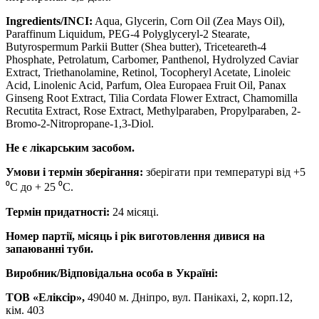
Ingredients/INCI:
Aqua, Glycerin, Corn Oil (Zea Mays Oil),
Paraffinum Liquidum, PEG-4 Polyglyceryl-2 Stearate,
Butyrospermum Parkii Butter (Shea butter), Triceteareth-4
Phosphate, Petrolatum, Carbomer, Panthenol, Hydrolyzed Caviar
Extract, Triethanolamine, Retinol, Tocopheryl Acetate, Linoleic
Acid, Linolenic Acid, Parfum, Olea Europaea Fruit Oil, Panax
Ginseng Root Extract, Tilia Cordata Flower Extract, Chamomilla
Recutita Extract, Rose Extract, Methylparaben, Propylparaben, 2-
Bromo-2-Nitropropane-1,3-Diol.
Не є лікарським засобом.
Умови і термін зберігання:
зберігати при температурі від +5
⁰С до + 25 ⁰С.
Термін придатності:
24 місяці.
Номер партії, місяць і рік виготовлення дивися на
запаюванні туби.
Виробник/Відповідальна особа в Україні:
ТОВ «Еліксір»,
49040 м. Дніпро, вул. Панікахі, 2, корп.12,
кім. 403