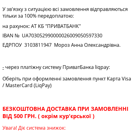
У зв'язку з ситуацією всі замовлення відправляються
тільки за 100% передоплатою:
на рахунок: АТ КБ "ПРИВАТБАНК"
IBAN № UA
703052990000026009050597330
ЕДРПОУ
3103811947
Мороз Анна Олександрівна.
-
через платіжну систему ПриватБанка liqpay:
Оберіть при оформленні замовлення пункт Карта Visa
/ MasterCard (LiqPay)
БЕЗКОШТОВНА ДОСТАВКА ПРИ ЗАМОВЛЕННІ
ВІД 500 ГРН. ( окрім кур'єрської )
Увага! Діє система знижок: