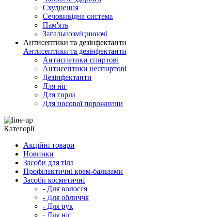
Схуднення
Сечовивідна система
Пам'ять
Загальнозміцнюючі
Антисептики та дезінфектанти
Антисептики та дезінфектанти
Антиспетики спиртові
Антисептики неспиртові
Дезінфектанти
Для ніг
Для горла
Для носової порожнини
Категорії
Акційні товари
Новинки
Засоби для тіла
Профілактичні крем-бальзами
Засоби косметичні
- Для волосся
- Для обличчя
- Для рук
- Для ніг