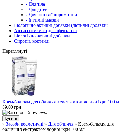
- Для тіла
- Для дітей
- Для ротової порожнини
- Інтимні змазки
Біологічно активні добавки (дієтичні добавки)
Антисептики та дезінфектанти
Біологічно активні добавки
Сиропи, коктейлі
Переглянуті
Крем-бальзам для обличчя з екстрактом чорної ікри 100 мл
89.00 грн.
»
Засоби косметичні
»
Для обличчя
» Крем-бальзам для
обличчя з екстрактом чорної ікри 100 мл