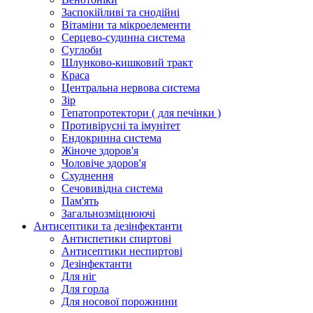
Заспокійливі та снодійні
Вітаміни та мікроелементи
Серцево-судинна система
Суглоби
Шлунково-кишковий тракт
Краса
Центральна нервова система
Зір
Гепатопротектори ( для печінки )
Противірусні та імунітет
Ендокринна система
Жіноче здоров'я
Чоловіче здоров'я
Схуднення
Сечовивідна система
Пам'ять
Загальнозміцнюючі
Антисептики та дезінфектанти
Антиспетики спиртові
Антисептики неспиртові
Дезінфектанти
Для ніг
Для горла
Для носової порожнини