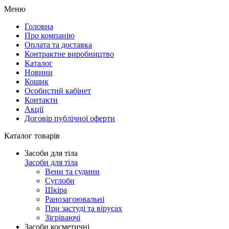
Меню
Головна
Про компанію
Оплата та доставка
Контрактне виробництво
Каталог
Новини
Кошик
Особистий кабінет
Контакти
Акції
Договір публічної оферти
Каталог товарів
Засоби для тіла
Засоби для тіла
Вени та судини
Суглоби
Шкіра
Ранозагоювальні
При застуді та вірусах
Зігріваючі
Засоби косметичні