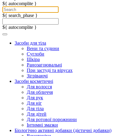
${ autocomplite }
${ search_phase }
${ autocomplite }
Засоби для тіла
Вени та судини
Суглоби
Шкіра
Ранозагоювальні
При застуді та вірусах
Зігріваючі
Засоби косметичні
Для волосся
Для обличчя
Для рук
Для ніг
Для тіла
Для дітей
Для ротової порожнини
Інтимні змазки
Біологічно активні добавки (дієтичні добавки)
Венотоніки