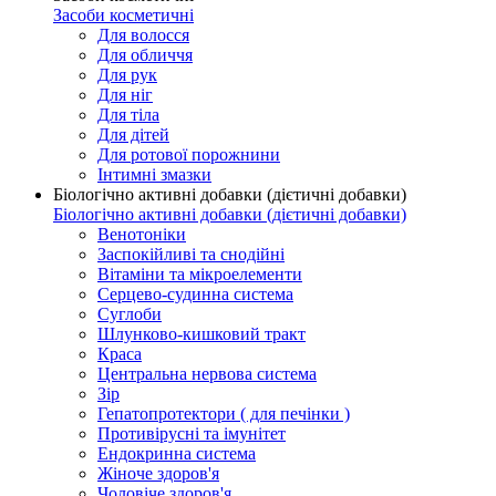
Засоби косметичні
Для волосся
Для обличчя
Для рук
Для ніг
Для тіла
Для дітей
Для ротової порожнини
Інтимні змазки
Біологічно активні добавки (дієтичні добавки)
Біологічно активні добавки (дієтичні добавки)
Венотоніки
Заспокійливі та снодійні
Вітаміни та мікроелементи
Серцево-судинна система
Суглоби
Шлунково-кишковий тракт
Краса
Центральна нервова система
Зір
Гепатопротектори ( для печінки )
Противірусні та імунітет
Ендокринна система
Жіноче здоров'я
Чоловіче здоров'я