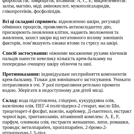
фібробластів, лімфоцитів, вітамінів: А, С, Е; мікроелементів:
заліза, магнію, міді; амінокислот, мукополісахаридів,
глікопротеїнів, фосфоліпідів.
Всі ці складові сприяють
: відновленню шкіри, регуляції
обмінних процесів, проявляють антиоксидантну дію,
прискорюють оновлення клітин, надають зволоження та
живлення, захист шкіри від негативного впливу зовнішніх
факторів, пом’якшують ознаки втоми та стресу на шкірі.
Спосіб застосування:
ніжними масажними рухами кінчиків
пальців нанести невелику кількість крем-бальзаму на
попередньо очищену шкіру обличчя та шиї.
Протипоказання:
індивідуальне несприйняття компонентів
крем-бальзаму. Тільки для зовнішнього застосування. Уникати
потрапляння в очі. У разі потрапляння ретельно промити
водою. Зберігати в недоступному для дітей місці.
Склад:
вода підготовлена, гліцерин, кукурудзяна олія,
вазелінова олія, ПЕГ-4 полігліцерил-2 стеарат, масло Ши,
трицетеарет-4 фосфат, вазелін, карбомер, Д-пантенол, екстракт
чорної ікри, триетаноламін, вітамінний комплекс А, Е, F,
парфум, оливкова олія, екстракти женьшеню, липи, ромашки,
троянди; метилпарабен, пропілпарабен, 2-бромо-2-
нітропропан-1,3-діол.