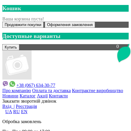
Кошик
Ваша корзина пуста!
Продовжити покупки
Оформлення замовлення
Доступные варианты
0
+38 (067) 634-30-77
Про компанію
Оплата та доставка
Контрактне виробництво
Новини
Каталог
Акції
Контакти
Заказати зворотній дзвінок
Вхід |
Реєстрація
UA
RU
EN
Обробка замовлень