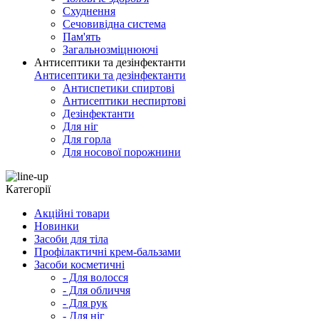
Схуднення
Сечовивідна система
Пам'ять
Загальнозміцнюючі
Антисептики та дезінфектанти
Антисептики та дезінфектанти
Антиспетики спиртові
Антисептики неспиртові
Дезінфектанти
Для ніг
Для горла
Для носової порожнини
Категорії
Акційні товари
Новинки
Засоби для тіла
Профілактичні крем-бальзами
Засоби косметичні
- Для волосся
- Для обличчя
- Для рук
- Для ніг