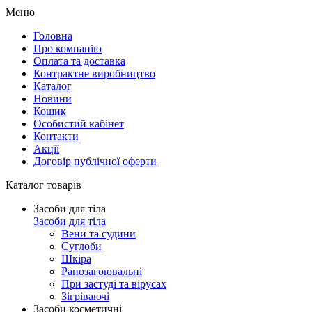
Меню
Головна
Про компанію
Оплата та доставка
Контрактне виробництво
Каталог
Новини
Кошик
Особистий кабінет
Контакти
Акції
Договір публічної оферти
Каталог товарів
Засоби для тіла
Засоби для тіла
Вени та судини
Суглоби
Шкіра
Ранозагоювальні
При застуді та вірусах
Зігріваючі
Засоби косметичні