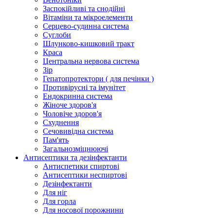
Заспокійливі та снодійні
Вітаміни та мікроелементи
Серцево-судинна система
Суглоби
Шлунково-кишковий тракт
Краса
Центральна нервова система
Зір
Гепатопротектори ( для печінки )
Противірусні та імунітет
Ендокринна система
Жіноче здоров'я
Чоловіче здоров'я
Схуднення
Сечовивідна система
Пам'ять
Загальнозміцнюючі
Антисептики та дезінфектанти
Антиспетики спиртові
Антисептики неспиртові
Дезінфектанти
Для ніг
Для горла
Для носової порожнини