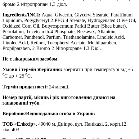
бромо-2-нітропропан-1,3-діол.
Ingredients/INCI:
Aqua, Glycerin, Glyceryl Stearate, Paraffinum
Liquidum, Polyglyceryl-2-PEG-4 Stearate, Hydrogenated Olive Oil,
Oxidized Corn Oil, Butyrospermum Parkii Butter (Shea butter),
Petrolatum, Triceteareth-4 Phosphate, Beeswax, Allantoin,
Carbomer, Panthenol, Parfum, Triethanolamine, Linoleic Acid,
Linolec Acid, Retinol, Tocopheryl Acetate, Methilparaben,
Propilparaben, 2-Bromo-2-Nitropropane-1,3-Diol.
Не є лікарським засобом.
Умови і термін зберігання:
зберігати при температурі від +5
⁰С до + 25 ⁰С.
Термін придатності:
24 місяці.
Номер партії, місяць і рік виготовлення дивися на
запаюванні туби.
Виробник/Відповідальна особа в Україні:
ТОВ «Еліксір»,
49040 м. Дніпро, вул. Панікахі, 2, корп.12,
кім. 403