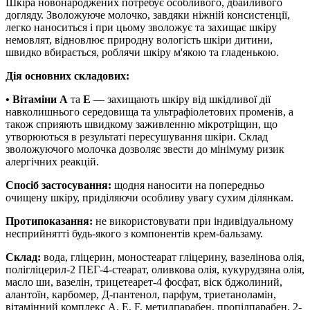
Шкіра новонароджених потребує особливого, дбайливого
догляду. Зволожуюче молочко, завдяки ніжній консистенції,
легко наноситься і при цьому зволожує та захищає шкіру
немовлят, відновлює природну вологість шкіри дитини,
швидко вбирається, роблячи шкіру м'якою та гладенькою.
Дія основних складових:
• Вітаміни А
та
Е
— захищають шкіру від шкідливої дії
навколишнього середовища та ультрафіолетових променів, а
також сприяють швидкому заживленню мікротріщин, що
утворюються в результаті пересушування шкіри. Склад
зволожуючого молочка дозволяє звести до мінімуму ризик
алергічних реакцій.
Спосіб застосування:
щодня наносити на попередньо
очищену шкіру, приділяючи особливу увагу сухим ділянкам.
Протипоказання:
не використовувати при індивідуальному
несприйнятті будь-якого з компонентів крем-бальзаму.
Склад:
вода, гліцерин, моностеарат гліцерину, вазелінова олія,
полігліцерил-2 ПЕГ-4-стеарат, оливкова олія, кукурудзяна олія,
масло ши, вазелін, трицетеарет-4 фосфат, віск бджолиний,
алантоїн, карбомер, Д-пантенол, парфум, триетаноламін,
вітамінний комплекс A, E, F, метилпарабен, пропілпарабен, 2-