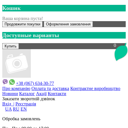
Кошик
Ваша корзина пуста!
Продовжити покупки
Оформлення замовлення
Доступные варианты
0
+38 (067) 634-30-77
Про компанію
Оплата та доставка
Контрактне виробництво
Новини
Каталог
Акції
Контакти
Заказати зворотній дзвінок
Вхід |
Реєстрація
UA
RU
EN
Обробка замовлень