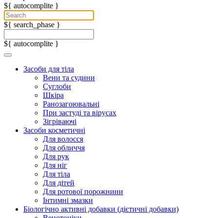
${ autocomplite }
${ search_phase }
${ autocomplite }
Засоби для тіла
Вени та судини
Суглоби
Шкіра
Ранозагоювальні
При застуді та вірусах
Зігріваючі
Засоби косметичні
Для волосся
Для обличчя
Для рук
Для ніг
Для тіла
Для дітей
Для ротової порожнини
Інтимні змазки
Біологічно активні добавки (дієтичні добавки)
Венотоніки