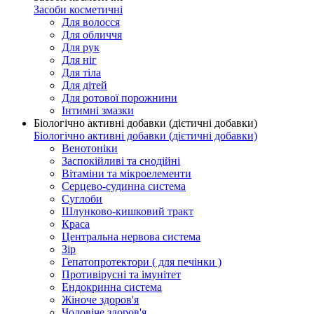
Засоби косметичні
Для волосся
Для обличчя
Для рук
Для ніг
Для тіла
Для дітей
Для ротової порожнини
Інтимні змазки
Біологічно активні добавки (дієтичні добавки)
Біологічно активні добавки (дієтичні добавки)
Венотоніки
Заспокійливі та снодійні
Вітаміни та мікроелементи
Серцево-судинна система
Суглоби
Шлунково-кишковий тракт
Краса
Центральна нервова система
Зір
Гепатопротектори ( для печінки )
Противірусні та імунітет
Ендокринна система
Жіноче здоров'я
Чоловіче здоров'я