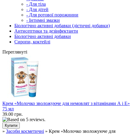
- Для тіла
- Для дітей
- Для ротової порожнини
- Інтимні змазки
Біологічно активні добавки (дієтичні добавки)
Антисептики та дезінфектанти
Біологічно активні добавки
Сиропи, коктейлі
Переглянуті
Крем «Молочко зволожуюче для немовлят з вітамінами А і Е»
75 мл
39.00 грн.
»
Засоби косметичні
» Крем «Молочко зволожуюче для