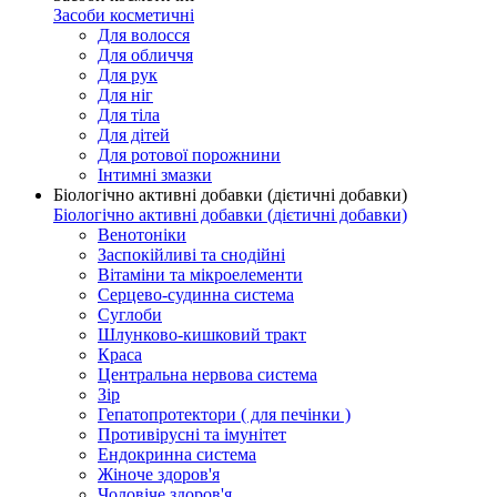
Засоби косметичні
Для волосся
Для обличчя
Для рук
Для ніг
Для тіла
Для дітей
Для ротової порожнини
Інтимні змазки
Біологічно активні добавки (дієтичні добавки)
Біологічно активні добавки (дієтичні добавки)
Венотоніки
Заспокійливі та снодійні
Вітаміни та мікроелементи
Серцево-судинна система
Суглоби
Шлунково-кишковий тракт
Краса
Центральна нервова система
Зір
Гепатопротектори ( для печінки )
Противірусні та імунітет
Ендокринна система
Жіноче здоров'я
Чоловіче здоров'я