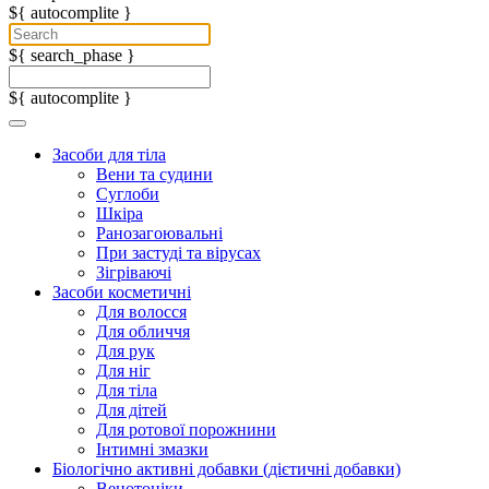
${ autocomplite }
${ search_phase }
${ autocomplite }
Засоби для тіла
Вени та судини
Суглоби
Шкіра
Ранозагоювальні
При застуді та вірусах
Зігріваючі
Засоби косметичні
Для волосся
Для обличчя
Для рук
Для ніг
Для тіла
Для дітей
Для ротової порожнини
Інтимні змазки
Біологічно активні добавки (дієтичні добавки)
Венотоніки