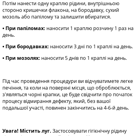
Потім нанести одну краплю рідини, внутрішньою
стороно кришечки флакона, на бородавку, сухий
мозоль або папілому та залишити вбиратися.
•
При папіломах:
наносити 1 краплю розчину 1 раз на
день.
• При бородавках:
наносити 3 дні по 1 краплі на день.
• При мозолях:
наносити 5 днів по 1 краплі на день.
Під час проведення процедури ви відчуватимете легке
печіння, та коли на поверхні місця, що оброблюється,
з'являться чорні крапки, це буде свідчити про початок
процесу відмирання дефекту, який, без вашої
подальшої участі, повинен закінчитись на 4-6-й день.
Увага!
Містить луг.
Застосовувати гігієнічну рідину