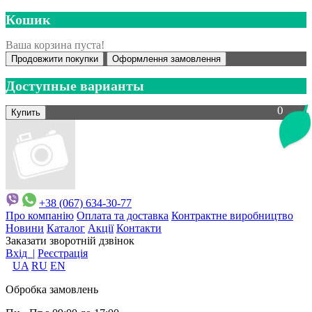
Кошик
Ваша корзина пуста!
Продовжити покупки
Оформлення замовлення
Доступные варианты
0
+38 (067) 634-30-77
Про компанію
Оплата та доставка
Контрактне виробництво
Новини
Каталог
Акції
Контакти
Заказати зворотній дзвінок
Вхід |
Реєстрація
UA
RU
EN
Обробка замовлень