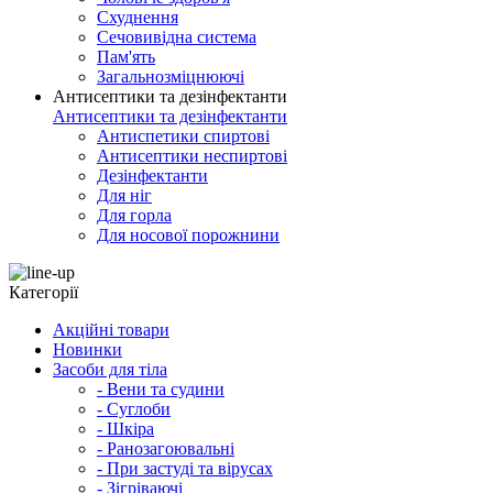
Схуднення
Сечовивідна система
Пам'ять
Загальнозміцнюючі
Антисептики та дезінфектанти
Антисептики та дезінфектанти
Антиспетики спиртові
Антисептики неспиртові
Дезінфектанти
Для ніг
Для горла
Для носової порожнини
Категорії
Акційні товари
Новинки
Засоби для тіла
- Вени та судини
- Суглоби
- Шкіра
- Ранозагоювальні
- При застуді та вірусах
- Зігріваючі