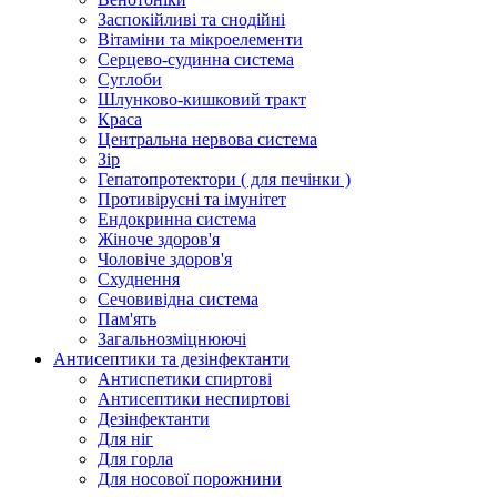
Заспокійливі та снодійні
Вітаміни та мікроелементи
Серцево-судинна система
Суглоби
Шлунково-кишковий тракт
Краса
Центральна нервова система
Зір
Гепатопротектори ( для печінки )
Противірусні та імунітет
Ендокринна система
Жіноче здоров'я
Чоловіче здоров'я
Схуднення
Сечовивідна система
Пам'ять
Загальнозміцнюючі
Антисептики та дезінфектанти
Антиспетики спиртові
Антисептики неспиртові
Дезінфектанти
Для ніг
Для горла
Для носової порожнини