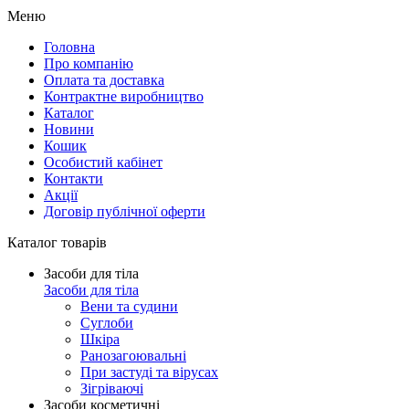
Меню
Головна
Про компанію
Оплата та доставка
Контрактне виробництво
Каталог
Новини
Кошик
Особистий кабінет
Контакти
Акції
Договір публічної оферти
Каталог товарів
Засоби для тіла
Засоби для тіла
Вени та судини
Суглоби
Шкіра
Ранозагоювальні
При застуді та вірусах
Зігріваючі
Засоби косметичні