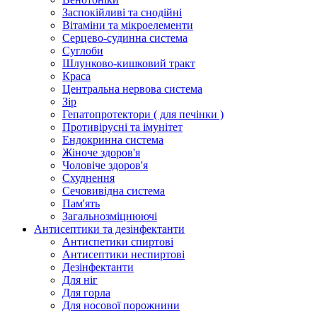
Заспокійливі та снодійні
Вітаміни та мікроелементи
Серцево-судинна система
Суглоби
Шлунково-кишковий тракт
Краса
Центральна нервова система
Зір
Гепатопротектори ( для печінки )
Противірусні та імунітет
Ендокринна система
Жіноче здоров'я
Чоловіче здоров'я
Схуднення
Сечовивідна система
Пам'ять
Загальнозміцнюючі
Антисептики та дезінфектанти
Антиспетики спиртові
Антисептики неспиртові
Дезінфектанти
Для ніг
Для горла
Для носової порожнини