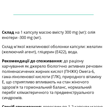
——
——
——
——
——
——
——
——
——
——
—
Склад
на 1 капсулу масою вмісту 300 mg (мг): олія
енотери -300 mg (мг).
Склад м'якої желатинової оболонки капсули: желатин
(желюючий агент), гліцерин (Е422), вода.
Рекомендації до споживання:
до раціону
харчування як джерело біологічно активних речовин
поліненасичених жирних кислот (ПНЖК) Омега-6,
гама-ліноленової кислоти (ГЛК), природного
вітаміну
Е, що сприятливо впливають на стан жіночого
здоров'я та гормональний баланс,
нормальний
перебіг клімактеричного та предменструального
синдромів.
Спосіб споживання:
дорослим
по 1-2 капсули масою