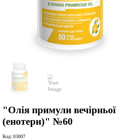
"Олія примули вечірньої
(енотери)" №60
Код:
03007