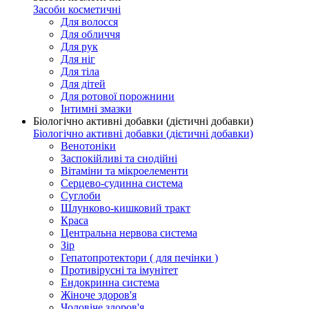
Засоби косметичні
Для волосся
Для обличчя
Для рук
Для ніг
Для тіла
Для дітей
Для ротової порожнини
Інтимні змазки
Біологічно активні добавки (дієтичні добавки)
Біологічно активні добавки (дієтичні добавки)
Венотоніки
Заспокійливі та снодійні
Вітаміни та мікроелементи
Серцево-судинна система
Суглоби
Шлунково-кишковий тракт
Краса
Центральна нервова система
Зір
Гепатопротектори ( для печінки )
Противірусні та імунітет
Ендокринна система
Жіноче здоров'я
Чоловіче здоров'я