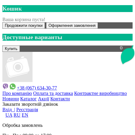
Кошик
Ваша корзина пуста!
Продовжити покупки
Оформлення замовлення
Доступные варианты
0
+38 (067) 634-30-77
Про компанію
Оплата та доставка
Контрактне виробництво
Новини
Каталог
Акції
Контакти
Заказати зворотній дзвінок
Вхід |
Реєстрація
UA
RU
EN
Обробка замовлень