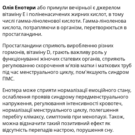
Олія Енотери
або примули вечірньої є джерелом
вітаміну Е і поліненасичених жирних кислот, в тому
числі гамма-ліноленової кислоти. Гамма-ліноленова
кислота, потрапляючи в організм, перетворюється в
простагландини.
Простагландини сприяють виробленню різних
гормонів, вітаміну D, грають важливу роль у
функціонуванні жіночих статевих органів, сприяють
регулюванню скорочення м'язів матки і маткових труб
під час менструального циклу, пом'якшують синдром
ПМС.
Енотера може сприяти нормалізації емоційного стану,
ослаблення проявів синдрому передменструального
напруження, регулювання інтенсивності кровотеч,
нормалізації менструального циклу, полегшення
перебігу клімаксу, симптомів при менопаузі. Також,
можна відзначити такий позитивний ефект як
відсутність перепадів настрою, порушення сну.