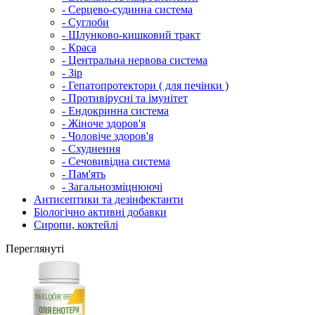
- Серцево-судинна система
- Суглоби
- Шлунково-кишковий тракт
- Краса
- Центральна нервова система
- Зір
- Гепатопротектори ( для печінки )
- Противірусні та імунітет
- Ендокринна система
- Жіноче здоров'я
- Чоловіче здоров'я
- Схуднення
- Сечовивідна система
- Пам'ять
- Загальнозміцнюючі
Антисептики та дезінфектанти
Біологічно активні добавки
Сиропи, коктейлі
Переглянуті