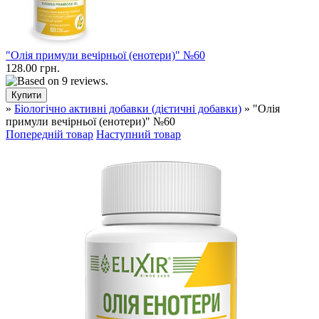
"Олія примули вечірньої (енотери)" №60
128.00 грн.
»
Біологічно активні добавки (дієтичні добавки)
» "Олія
примули вечірньої (енотери)" №60
Попередній товар
Наступний товар