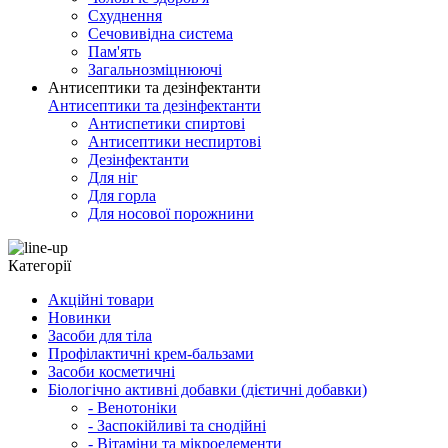
Схуднення
Сечовивідна система
Пам'ять
Загальнозміцнюючі
Антисептики та дезінфектанти
Антисептики та дезінфектанти
Антиспетики спиртові
Антисептики неспиртові
Дезінфектанти
Для ніг
Для горла
Для носової порожнини
Категорії
Акційні товари
Новинки
Засоби для тіла
Профілактичні крем-бальзами
Засоби косметичні
Біологічно активні добавки (дієтичні добавки)
- Венотоніки
- Заспокійливі та снодійні
- Вітаміни та мікроелементи