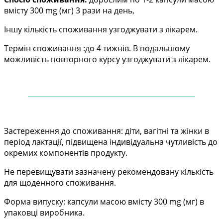
вмісту 300 mg (мг) 3 рази на день,
Іншу кількість споживання узгоджувати з лікарем.
Термін споживання :до 4 тижнів. В подальшому
можливість повторного курсу узгоджувати з
лікарем.
——
——
——
——
——
——
——
——
——
——
—
Застереження до споживання: діти, вагітні та жінки в
період лактації, підвищена індивідуальна
чутливість до
окремих компонентів продукту.
Не перевищувати зазначену рекомендовану кількість
для щоденного споживання.
Форма випуску: капсули масою вмісту 300 mg (мг)
в
упаковці виробника.