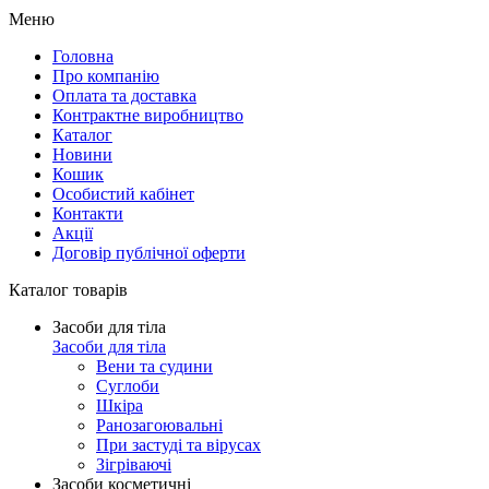
Меню
Головна
Про компанію
Оплата та доставка
Контрактне виробництво
Каталог
Новини
Кошик
Особистий кабінет
Контакти
Акції
Договір публічної оферти
Каталог товарів
Засоби для тіла
Засоби для тіла
Вени та судини
Суглоби
Шкіра
Ранозагоювальні
При застуді та вірусах
Зігріваючі
Засоби косметичні