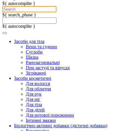
${ autocomplite }
${ search_phase }
${ autocomplite }
Засоби для тіла
Вени та судини
Суглоби
Шкіра
Ранозагоювальні
При застуді та вірусах
Зігріваючі
Засоби косметичні
Для волосся
Для обличчя
Для рук
Для ніг
Для тіла
Для дітей
Для ротової порожнини
Інтимні змазки
Біологічно активні добавки (дієтичні добавки)
Венотоніки