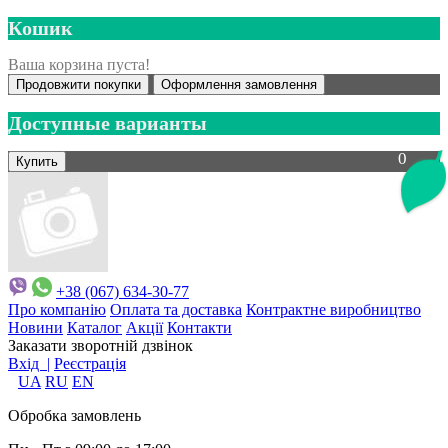
Кошик
Ваша корзина пуста!
Продовжити покупки
Оформлення замовлення
Доступные варианты
0
+38 (067) 634-30-77
Про компанію
Оплата та доставка
Контрактне виробництво
Новини
Каталог
Акції
Контакти
Заказати зворотній дзвінок
Вхід |
Реєстрація
UA
RU
EN
Обробка замовлень