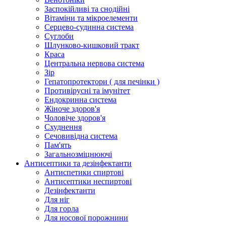
Заспокійливі та снодійні
Вітаміни та мікроелементи
Серцево-судинна система
Суглоби
Шлунково-кишковий тракт
Краса
Центральна нервова система
Зір
Гепатопротектори ( для печінки )
Противірусні та імунітет
Ендокринна система
Жіноче здоров'я
Чоловіче здоров'я
Схуднення
Сечовивідна система
Пам'ять
Загальнозміцнюючі
Антисептики та дезінфектанти
Антиспетики спиртові
Антисептики неспиртові
Дезінфектанти
Для ніг
Для горла
Для носової порожнини