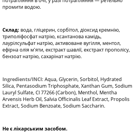
потрапляння в очі, у разі потрапляння — ретельно
промити водою.
Склад:
вода, гліцерин, сорбітол, діоксид кремнію,
триполіфосфат натрію, ксантанова камідь,
лаурілсульфат натрію, активоване вугілля, ментол,
ефірна олія м'яти, екстракт шавлії, екстракт прополісу,
бензоат натрію, сахарінат натрію.
Ingredients
/
INCI:
Aqua, Glycerin, Sorbitol, Hydrated
Silica, Pentasodium Triphosphate, Xanthan Gum, Sodium
Lauryl Sulfate, CI 77266 (Carbon), Menthol, Mentha
Arvensis Herb Oil, Salvia Officinalis Leaf Extract, Propolis
Extract, Sodium Benzoate, Sodium Saccharin.
Не є лікарським засобом.