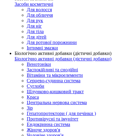
Засоби косметичні
Для волосся
Для обличчя
Для рук
Для ніг
Для тіла
Для дітей
Для ротової порожнини
Інтимні змазки
Біологічно активні добавки (дієтичні добавки)
Біологічно активні добавки (дієтичні добавки)
Венотоніки
Заспокійливі та снодійні
Вітаміни та мікроелементи
Серцево-судинна система
Суглоби
Шлунково-кишковий тракт
Краса
Центральна нервова система
Зір
Гепатопротектори ( для печінки )
Противірусні та імунітет
Ендокринна система
Жіноче здоров'я
Чоловіче здоров'я