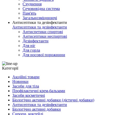
Схуднення
Сечовивідна система
Пам'ять
Загальнозміцнюючі
Антисептики та дезінфектанти
Антисептики та дезінфектанти
Антиспетики спиртові
Антисептики неспиртові
Дезінфектанти
Для ніг
Для горла
Для носової порожнини
Категорії
Акційні товари
Новинки
Засоби для тіла
Профілактичні крем-бальзами
Засоби косметичні
Біологічно активні добавки (дієтичні добавки)
Антисептики та дезінфектанти
Біологічно активні добавки
Сиропи, коктейлі