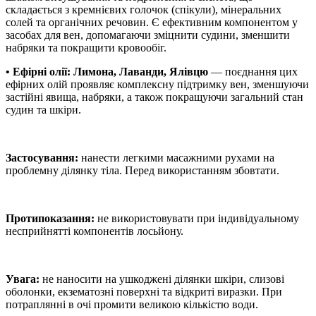
складається з кремнієвих голочок (спікули), мінеральних
солей та органічних речовин. Є ефективним компонентом у
засобах для вен, допомагаючи зміцнити судини, зменшити
набряки та покращити кровообіг.
• Ефірні олії: Лимона, Лаванди, Ялівцю
— поєднання цих
ефірних олій проявляє комплексну підтримку вен, зменшуючи
застійні явища, набряки, а також покращуючи загальний стан
судин та шкіри.
Застосування:
нанести легкими масажними рухами на
проблемну ділянку тіла. Перед використанням збовтати.
Протипоказання:
не використовувати при індивідуальному
несприйнятті компонентів лосьйону.
Увага:
не наносити на ушкоджені ділянки шкіри, слизові
оболонки, екзематозні поверхні та відкриті виразки. При
потраплянні в очі промити великою кількістю води.