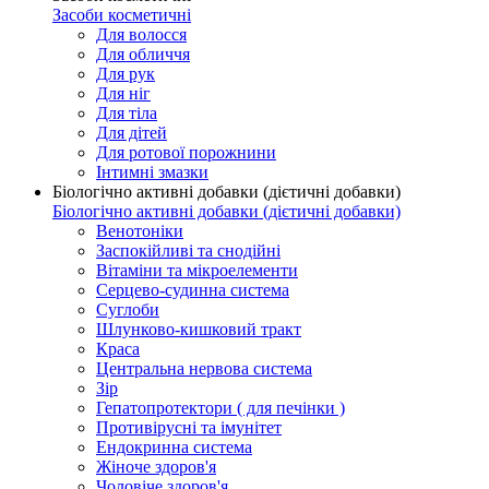
Засоби косметичні
Для волосся
Для обличчя
Для рук
Для ніг
Для тіла
Для дітей
Для ротової порожнини
Інтимні змазки
Біологічно активні добавки (дієтичні добавки)
Біологічно активні добавки (дієтичні добавки)
Венотоніки
Заспокійливі та снодійні
Вітаміни та мікроелементи
Серцево-судинна система
Суглоби
Шлунково-кишковий тракт
Краса
Центральна нервова система
Зір
Гепатопротектори ( для печінки )
Противірусні та імунітет
Ендокринна система
Жіноче здоров'я
Чоловіче здоров'я