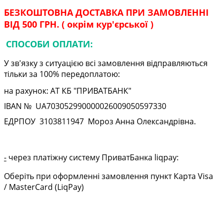
БЕЗКОШТОВНА ДОСТАВКА ПРИ ЗАМОВЛЕННІ
ВІД 500 ГРН. ( окрім кур'єрської )
СПОСОБИ ОПЛАТИ:
У зв'язку з ситуацією всі замовлення відправляються
тільки за 100% передоплатою:
на рахунок: АТ КБ "ПРИВАТБАНК"
IBAN № UA
703052990000026009050597330
ЕДРПОУ
3103811947
Мороз Анна Олександрівна.
-
через платіжну систему ПриватБанка liqpay:
Оберіть при оформленні замовлення пункт Карта Visa
/ MasterCard (LiqPay)