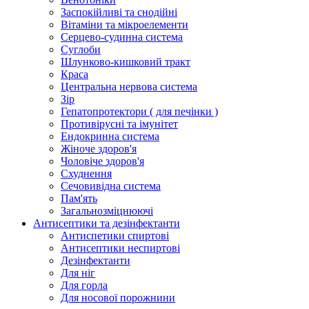
Заспокійливі та снодійні
Вітаміни та мікроелементи
Серцево-судинна система
Суглоби
Шлунково-кишковий тракт
Краса
Центральна нервова система
Зір
Гепатопротектори ( для печінки )
Противірусні та імунітет
Ендокринна система
Жіноче здоров'я
Чоловіче здоров'я
Схуднення
Сечовивідна система
Пам'ять
Загальнозміцнюючі
Антисептики та дезінфектанти
Антиспетики спиртові
Антисептики неспиртові
Дезінфектанти
Для ніг
Для горла
Для носової порожнини