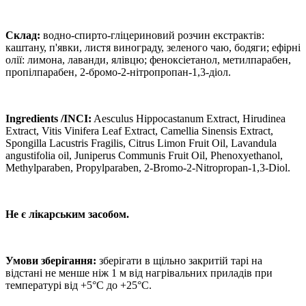
Склад:
водно-спирто-гліцериновий розчин екстрактів:
каштану, п'явки, листя винограду, зеленого чаю, бодяги; ефірні
олії: лимона, лаванди, ялівцю; феноксіетанол, метилпарабен,
пропілпарабен, 2-бромо-2-нітропропан-1,3-діол.
Ingredients /
INCI
:
Aesculus Hippocastanum Extract, Hirudinea
Extract, Vitis Vinifera Leaf Extract, Camellia Sinensis Extract,
Spongilla Lacustris Fragilis, Citrus Limon Fruit Oil, Lavandula
angustifolia oil, Juniperus Communis Fruit Oil, Phenoxyethanol,
Methylparaben, Propylparaben, 2-Bromo-2-Nitropropan-1,3-Diol.
Не є лікарським засобом.
Умови зберігання:
зберігати в щільно закритій тарі на
відстані не менше ніж 1 м від нагрівальних приладів при
температурі від +5°С до +25°С.