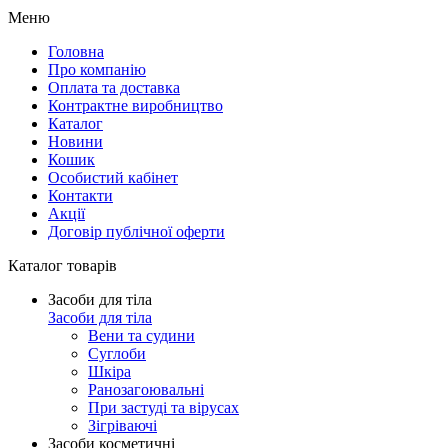
Меню
Головна
Про компанію
Оплата та доставка
Контрактне виробництво
Каталог
Новини
Кошик
Особистий кабінет
Контакти
Акції
Договір публічної оферти
Каталог товарів
Засоби для тіла
Засоби для тіла
Вени та судини
Суглоби
Шкіра
Ранозагоювальні
При застуді та вірусах
Зігріваючі
Засоби косметичні