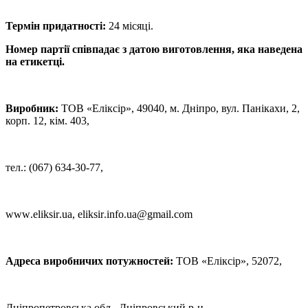
Термін придатності:
24 місяці.
Номер партії співпадає з датою виготовлення, яка наведена
на етикетці.
Виробник:
ТОВ «Еліксір», 49040, м. Дніпро, вул. Панікахи, 2,
корп. 12, кім. 403,
тел.: (067) 634-30-77,
www
.
eliksir
.
ua
,
eliksir
.
info
.
ua
@
gmail
.
com
Адреса виробничих потужностей:
ТОВ «Еліксір», 52072,
Дніпропетровська обл., Дніпровський р-н,