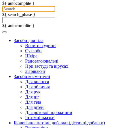
${ autocomplite }
${ search_phase }
${ autocomplite }
Засоби для тіла
Вени та судини
Суглоби
Шкіра
Ранозагоювальні
При застуді та вірусах
Зігріваючі
Засоби косметичні
Для волосся
Для обличчя
Для рук
Для ніг
Для тіла
Для дітей
Для ротової порожнини
Інтимні змазки
Біологічно активні добавки (дієтичні добавки)
Венотоніки