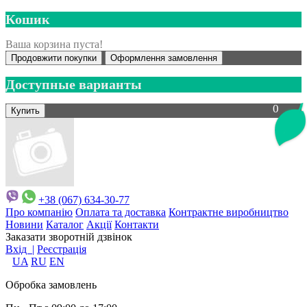
Кошик
Ваша корзина пуста!
Продовжити покупки
Оформлення замовлення
Доступные варианты
0
+38 (067) 634-30-77
Про компанію
Оплата та доставка
Контрактне виробництво
Новини
Каталог
Акції
Контакти
Заказати зворотній дзвінок
Вхід |
Реєстрація
UA
RU
EN
Обробка замовлень