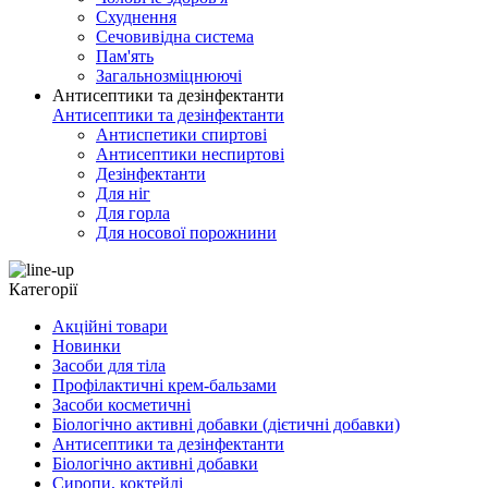
Схуднення
Сечовивідна система
Пам'ять
Загальнозміцнюючі
Антисептики та дезінфектанти
Антисептики та дезінфектанти
Антиспетики спиртові
Антисептики неспиртові
Дезінфектанти
Для ніг
Для горла
Для носової порожнини
Категорії
Акційні товари
Новинки
Засоби для тіла
Профілактичні крем-бальзами
Засоби косметичні
Біологічно активні добавки (дієтичні добавки)
Антисептики та дезінфектанти
Біологічно активні добавки
Сиропи, коктейлі