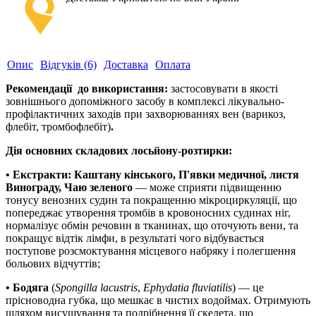
Опис
Відгуків (6)
Доставка
Оплата
Рекомендації до використання:
застосовувати в якості
зовнішнього допоміжного засобу
в комплексі лікувально-
профілактичних заходів при захворюваннях вен (варикоз,
флебіт, тромбофлебіт)
.
Дія основних складових лосьйону-розтирки:
• Екстракти: Каштану кінського, П'явки медичної, листя
Винограду, Чаю зеленого
— може сприяти підвищенню
тонусу венозних судин та покращенню мікроциркуляції, що
попереджає утворення тромбів в кровоносних судинах ніг,
нормалізує обмін речовин в тканинах, що оточують вени, та
покращує відтік лімфи, в результаті чого відбувається
поступове розсмоктування місцевого набряку і полегшення
больових відчуттів;
• Бодяга
(
Spongilla lacustris
,
Ephydatia fluviatilis
) — це
прісноводна губка, що мешкає в чистих водоймах. Отримують
шляхом висушування та подрібнення її скелета, що