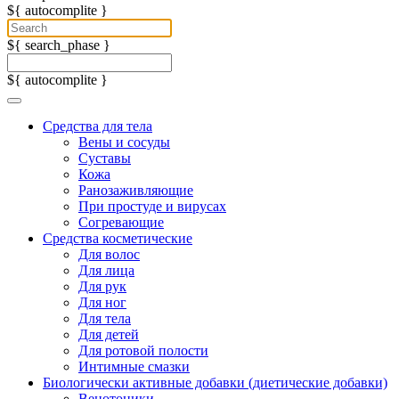
${ autocomplite }
${ search_phase }
${ autocomplite }
Средства для тела
Вены и сосуды
Суставы
Кожа
Ранозаживляющие
При простуде и вирусах
Согревающие
Средства косметические
Для волос
Для лица
Для рук
Для ног
Для тела
Для детей
Для ротовой полости
Интимные смазки
Биологически активные добавки (диетические добавки)
Венотоники