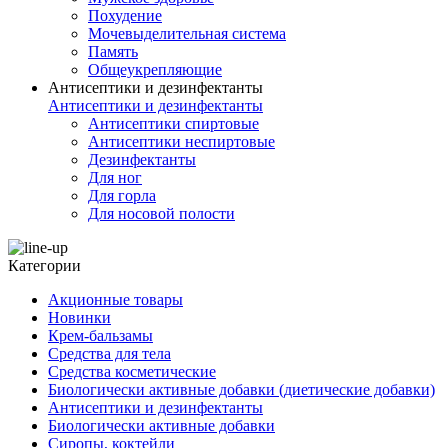
Похудение
Мочевыделительная система
Память
Общеукрепляющие
Антисептики и дезинфектанты
Антисептики и дезинфектанты
Антисептики спиртовые
Антисептики неспиртовые
Дезинфектанты
Для ног
Для горла
Для носовой полости
Категории
Акционные товары
Новинки
Крем-бальзамы
Средства для тела
Средства косметические
Биологически активные добавки (диетические добавки)
Антисептики и дезинфектанты
Биологически активные добавки
Сиропы, коктейли