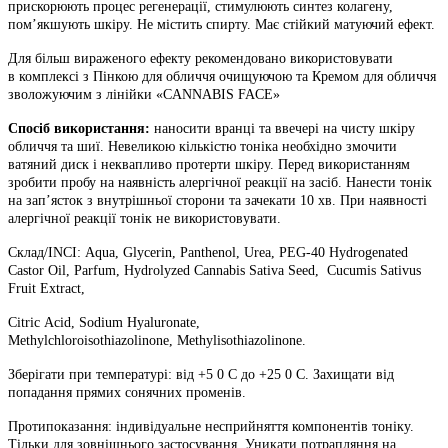
прискорюють процес регенерації, стимулюють синтез колагену,
пом’якшують шкіру. Не містить спирту. Має стійкий матуючий ефект.
Для більш вираженого ефекту рекомендовано використовувати
в
комплексі з Пінкою для обличчя очищуючою та Кремом для обличчя
зволожуючим з лінійки «CANNABIS FACE»
Спосіб використання:
наносити вранці та ввечері на чисту шкіру
обличчя
та шиї. Невеликою кількістю тоніка необхідно змочити
ватяний диск і неквапливо протерти шкіру. Перед використанням
зробити пробу на наявність алергічної реакції на засіб. Нанести тонік
на зап’ясток з внутрішньої сторони та зачекати 10 хв. При наявності
алергічної реакції тонік не використовувати.
Склад/INCI: Аqua, Glycerin, Panthenol, Urea, PEG-40 Hydrogenated
Castor
Oil, Parfum, Hydrolyzed Cannabis Sativa Seed, Cucumis Sativus
Fruit Extract,
Сitric Аcid, Sodium Hyaluronate,
Methylchloroisothiazolinone,
Methylisothiazolinone.
Зберігати при температурі: від +5 0 С до +25 0 С. Захищати від
попадання
прямих сонячних променів.
Протипоказання: індивідуальне несприйняття компонентів тоніку.
Тільки
для зовнішнього застосування. Уникати потрапляння на