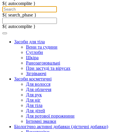
${ autocomplite }
${ search_phase }
${ autocomplite }
Засоби для тіла
Вени та судини
Суглоби
Шкіра
Ранозагоювальні
При застуді та вірусах
Зігріваючі
Засоби косметичні
Для волосся
Для обличчя
Для рук
Для ніг
Для тіла
Для дітей
Для ротової порожнини
Інтимні змазки
Біологічно активні добавки (дієтичні добавки)
Венотоніки