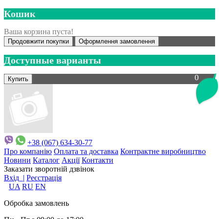
Кошик
Ваша корзина пуста!
Продовжити покупки
Оформлення замовлення
Доступные варианты
0
+38 (067) 634-30-77
Про компанію
Оплата та доставка
Контрактне виробництво
Новини
Каталог
Акції
Контакти
Заказати зворотній дзвінок
Вхід |
Реєстрація
UA
RU
EN
Обробка замовлень