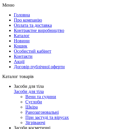
Меню
Головна
Про компанію
Оплата та доставка
Контрактне виробництво
Каталог
Новини
Кошик
Особистий кабінет
Контакти
Акції
Договір публічної оферти
Каталог товарів
Засоби для тіла
Засоби для тіла
Вени та судини
Суглоби
Шкіра
Ранозагоювальні
При застуді та вірусах
Зігріваючі
Засоби косметичні