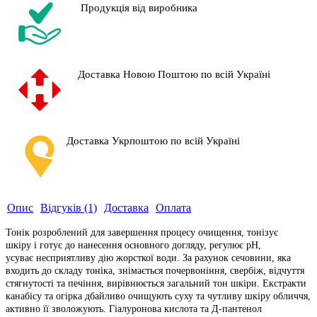
Продукція від виробника
Доставка Новою Поштою по всій Україні
Доставка Укрпоштою по всій Україні
Опис
Відгуків (1)
Доставка
Оплата
Тонік розроблений для завершення процесу очищення, тонізує
шкіру
і готує до нанесення основного догляду, регулює рН,
усуває
несприятливу дію жорсткої води.
За рахунок сечовини, яка
входить до складу тоніка, знімається почервоніння, свербіж, відчуття
стягнутості та печіння, вирівнюється
загальний тон шкіри. Екстракти
канабісу та огірка дбайливо
очищують суху та чутливу шкіру обличчя,
активно її зволожують. Гіалуронова кислота та Д-пантенол