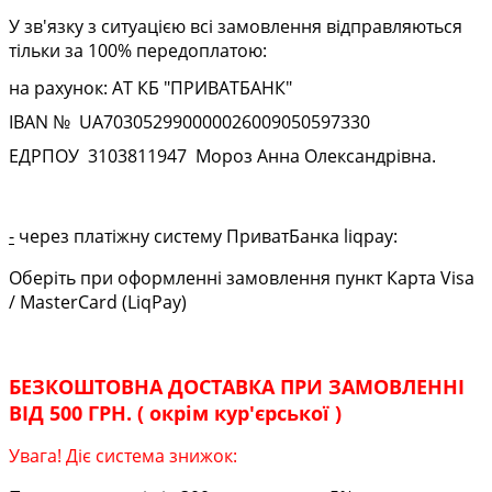
У зв'язку з ситуацією всі замовлення відправляються
тільки за 100% передоплатою:
на рахунок: АТ КБ "ПРИВАТБАНК"
IBAN № UA
703052990000026009050597330
ЕДРПОУ
3103811947
Мороз Анна Олександрівна.
-
через платіжну систему ПриватБанка liqpay:
Оберіть при оформленні замовлення пункт Карта Visa
/ MasterCard (LiqPay)
БЕЗКОШТОВНА ДОСТАВКА ПРИ ЗАМОВЛЕННІ
ВІД 500 ГРН. ( окрім кур'єрської )
Увага! Діє система знижок: