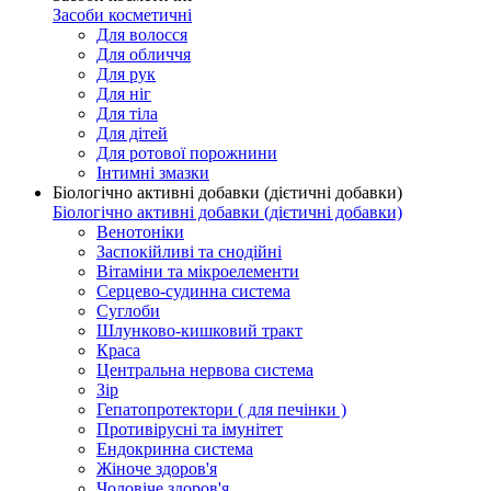
Засоби косметичні
Для волосся
Для обличчя
Для рук
Для ніг
Для тіла
Для дітей
Для ротової порожнини
Інтимні змазки
Біологічно активні добавки (дієтичні добавки)
Біологічно активні добавки (дієтичні добавки)
Венотоніки
Заспокійливі та снодійні
Вітаміни та мікроелементи
Серцево-судинна система
Суглоби
Шлунково-кишковий тракт
Краса
Центральна нервова система
Зір
Гепатопротектори ( для печінки )
Противірусні та імунітет
Ендокринна система
Жіноче здоров'я
Чоловіче здоров'я