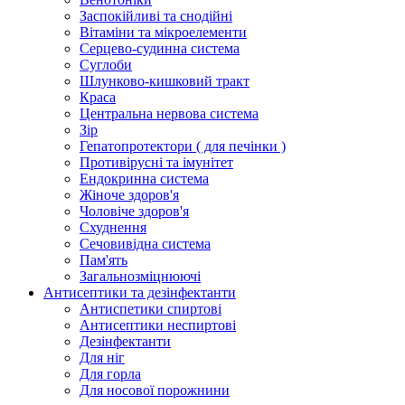
Заспокійливі та снодійні
Вітаміни та мікроелементи
Серцево-судинна система
Суглоби
Шлунково-кишковий тракт
Краса
Центральна нервова система
Зір
Гепатопротектори ( для печінки )
Противірусні та імунітет
Ендокринна система
Жіноче здоров'я
Чоловіче здоров'я
Схуднення
Сечовивідна система
Пам'ять
Загальнозміцнюючі
Антисептики та дезінфектанти
Антиспетики спиртові
Антисептики неспиртові
Дезінфектанти
Для ніг
Для горла
Для носової порожнини