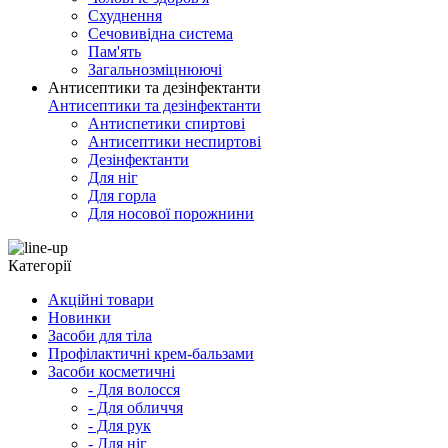
Схуднення
Сечовивідна система
Пам'ять
Загальнозміцнюючі
Антисептики та дезінфектанти
Антисептики та дезінфектанти
Антиспетики спиртові
Антисептики неспиртові
Дезінфектанти
Для ніг
Для горла
Для носової порожнини
Категорії
Акційні товари
Новинки
Засоби для тіла
Профілактичні крем-бальзами
Засоби косметичні
- Для волосся
- Для обличчя
- Для рук
- Для ніг