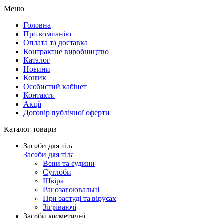
Меню
Головна
Про компанію
Оплата та доставка
Контрактне виробництво
Каталог
Новини
Кошик
Особистий кабінет
Контакти
Акції
Договір публічної оферти
Каталог товарів
Засоби для тіла
Засоби для тіла
Вени та судини
Суглоби
Шкіра
Ранозагоювальні
При застуді та вірусах
Зігріваючі
Засоби косметичні