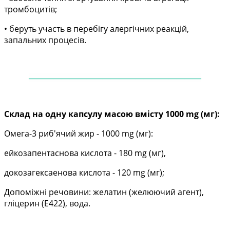
тромбоцитів
;
• беруть участь в перебігу алергічних
реакцій,
запальних процесів
.
——
——
——
——
——
——
——
——
——
——
—
Склад на одну капсулу масою вмісту 1000 mg (мг):
Омега-3 риб'ячий жир - 1000 mg (мг):
ейкозапентаснова кислота - 180 mg (мг),
докозагексаенова кислота - 120 mg (мг);
Допоміжні речовини: желатин (желюючий агент),
гліцерин (Е422), вода.