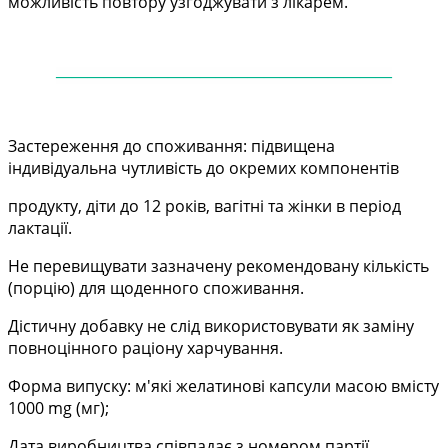
можливість повтору узгоджувати з лікарем.
——
——
——
——
——
——
——
——
——
——
—
Застереження до споживання: підвищена
індивідуальна чутливість до окремих компонентів
продукту, діти до 12 років, вагітні та жінки в період
лактації.
Не перевищувати зазначену рекомендовану кількість
(порцію) для щоденного споживання.
Дістичну добавку не слід використовувати як заміну
повноцінного раціону харчування.
Форма випуску: м'які желатинові капсули масою вмісту
1000 mg (мг);
Дата виробництва співпадає з номером партії