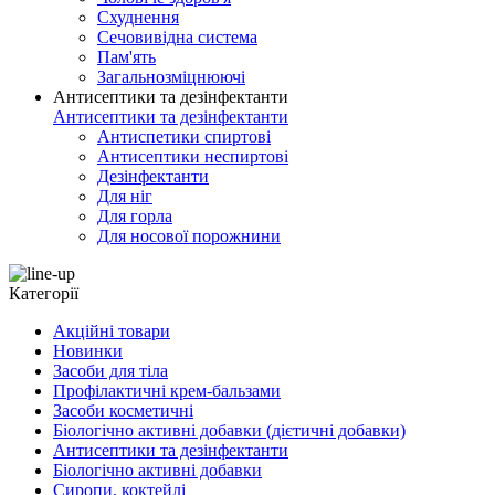
Схуднення
Сечовивідна система
Пам'ять
Загальнозміцнюючі
Антисептики та дезінфектанти
Антисептики та дезінфектанти
Антиспетики спиртові
Антисептики неспиртові
Дезінфектанти
Для ніг
Для горла
Для носової порожнини
Категорії
Акційні товари
Новинки
Засоби для тіла
Профілактичні крем-бальзами
Засоби косметичні
Біологічно активні добавки (дієтичні добавки)
Антисептики та дезінфектанти
Біологічно активні добавки
Сиропи, коктейлі