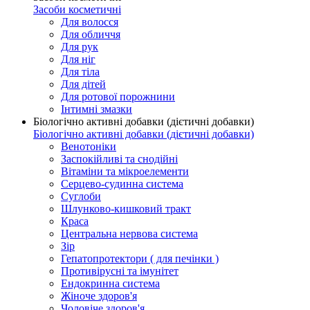
Засоби косметичні
Для волосся
Для обличчя
Для рук
Для ніг
Для тіла
Для дітей
Для ротової порожнини
Інтимні змазки
Біологічно активні добавки (дієтичні добавки)
Біологічно активні добавки (дієтичні добавки)
Венотоніки
Заспокійливі та снодійні
Вітаміни та мікроелементи
Серцево-судинна система
Суглоби
Шлунково-кишковий тракт
Краса
Центральна нервова система
Зір
Гепатопротектори ( для печінки )
Противірусні та імунітет
Ендокринна система
Жіноче здоров'я
Чоловіче здоров'я