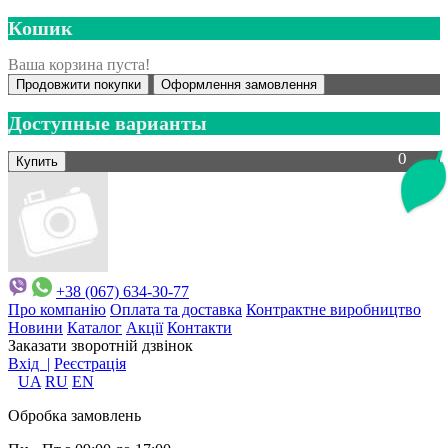
Кошик
Ваша корзина пуста!
Продовжити покупки
Оформлення замовлення
Доступные варианты
0
+38 (067) 634-30-77
Про компанію
Оплата та доставка
Контрактне виробництво
Новини
Каталог
Акції
Контакти
Заказати зворотній дзвінок
Вхід |
Реєстрація
UA
RU
EN
Обробка замовлень