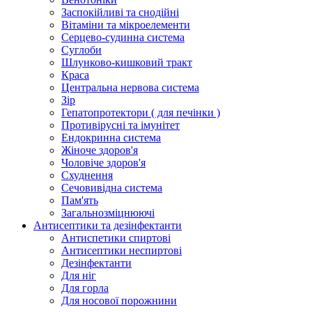
Заспокійливі та снодійні
Вітаміни та мікроелементи
Серцево-судинна система
Суглоби
Шлунково-кишковий тракт
Краса
Центральна нервова система
Зір
Гепатопротектори ( для печінки )
Противірусні та імунітет
Ендокринна система
Жіноче здоров'я
Чоловіче здоров'я
Схуднення
Сечовивідна система
Пам'ять
Загальнозміцнюючі
Антисептики та дезінфектанти
Антиспетики спиртові
Антисептики неспиртові
Дезінфектанти
Для ніг
Для горла
Для носової порожнини