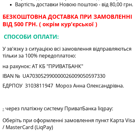
Вартість доставки Новою поштою - від 80,00 грн.
БЕЗКОШТОВНА ДОСТАВКА ПРИ ЗАМОВЛЕННІ
ВІД 500 ГРН. ( окрім кур'єрської )
СПОСОБИ ОПЛАТИ:
У зв'язку з ситуацією всі замовлення відправляються
тільки за 100% передоплатою:
на рахунок: АТ КБ "ПРИВАТБАНК"
IBAN № UA
703052990000026009050597330
ЕДРПОУ
3103811947
Мороз Анна Олександрівна.
-
через платіжну систему ПриватБанка liqpay:
Оберіть при оформленні замовлення пункт Карта Visa
/ MasterCard (LiqPay)