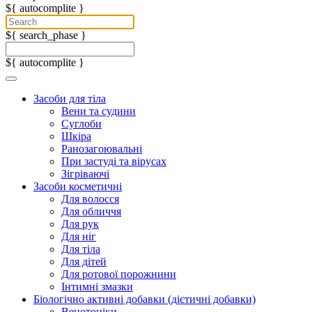
${ autocomplite }
${ search_phase }
${ autocomplite }
Засоби для тіла
Вени та судини
Суглоби
Шкіра
Ранозагоювальні
При застуді та вірусах
Зігріваючі
Засоби косметичні
Для волосся
Для обличчя
Для рук
Для ніг
Для тіла
Для дітей
Для ротової порожнини
Інтимні змазки
Біологічно активні добавки (дієтичні добавки)
Венотоніки