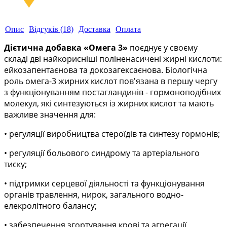
Опис
Відгуків (18)
Доставка
Оплата
Дієтична добавка «Омега 3»
поєднує у своєму
складі дві найкорисніші поліненасичені жирні кислоти:
ейкозапента
є
нова
та
докозагекса
є
нова
.
Біологічна
роль омега-3 жирних кислот
пов'язана в першу чергу
з функціонування
м
постагландинів
-
гормоноподібн
их
молекул
, які синтезуються із жирних кислот та мають
важливе значення для:
• регуляції виробництва стероїдів та синтезу гормонів
;
• регуляції больового синдрому та артеріального
тиску
;
• підтримки серцевої діяльності та
функціонування
органів травлення
,
нирок, загального водно-
елекролітного балансу
;
• забезпечення згортування крові та агрегації