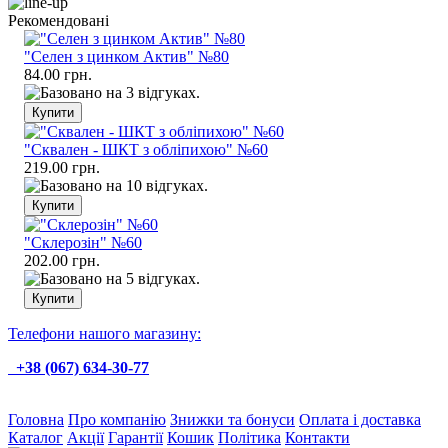
Рекомендовані
"Селен з цинком Актив" №80
84.00 грн.
"Сквален - ШКТ з обліпихою" №60
219.00 грн.
"Склерозін" №60
202.00 грн.
Телефони нашого магазину:
+38 (067) 634-30-77
Головна
Про компанію
Знижки та бонуси
Оплата і доставка
Каталог
Акції
Гарантії
Кошик
Політика
Контакти