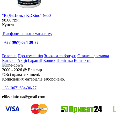
"КаДеЦинк / KDZinc" №50
98.00 грн.
Купити
Телефони нашого магазину:
+38 (067) 634-30-77
Головна
Про компанію
Знижки та бонуси
Оплата і доставка
Каталог
Акції
Гарантії
Кошик
Політика
Контакти
2000 - 2026 @ Еліксир
©Всі права захищені.
Копіювання матеріалів заборонено.
+38 (067)
634-30-77
eliksir.info.ua@gmail.com