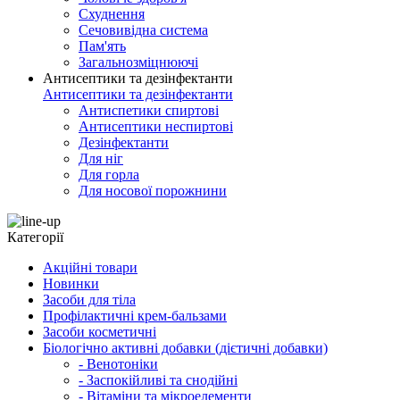
Схуднення
Сечовивідна система
Пам'ять
Загальнозміцнюючі
Антисептики та дезінфектанти
Антисептики та дезінфектанти
Антиспетики спиртові
Антисептики неспиртові
Дезінфектанти
Для ніг
Для горла
Для носової порожнини
Категорії
Акційні товари
Новинки
Засоби для тіла
Профілактичні крем-бальзами
Засоби косметичні
Біологічно активні добавки (дієтичні добавки)
- Венотоніки
- Заспокійливі та снодійні
- Вітаміни та мікроелементи