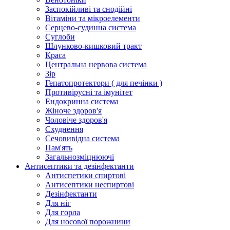
Заспокійливі та снодійні
Вітаміни та мікроелементи
Серцево-судинна система
Суглоби
Шлунково-кишковий тракт
Краса
Центральна нервова система
Зір
Гепатопротектори ( для печінки )
Противірусні та імунітет
Ендокринна система
Жіноче здоров'я
Чоловіче здоров'я
Схуднення
Сечовивідна система
Пам'ять
Загальнозміцнюючі
Антисептики та дезінфектанти
Антиспетики спиртові
Антисептики неспиртові
Дезінфектанти
Для ніг
Для горла
Для носової порожнини