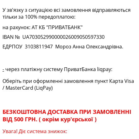
У зв'язку з ситуацією всі замовлення відправляються
тільки за 100% передоплатою:
на рахунок: АТ КБ "ПРИВАТБАНК"
IBAN № UA
703052990000026009050597330
ЕДРПОУ
3103811947
Мороз Анна Олександрівна.
-
через платіжну систему ПриватБанка liqpay:
Оберіть при оформленні замовлення пункт Карта Visa
/ MasterCard (LiqPay)
БЕЗКОШТОВНА ДОСТАВКА ПРИ ЗАМОВЛЕННІ
ВІД 500 ГРН. ( окрім кур'єрської )
Увага! Діє система знижок: