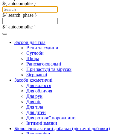
${ autocomplite }
${ search_phase }
${ autocomplite }
Засоби для тіла
Вени та судини
Суглоби
Шкіра
Ранозагоювальні
При застуді та вірусах
Зігріваючі
Засоби косметичні
Для волосся
Для обличчя
Для рук
Для ніг
Для тіла
Для дітей
Для ротової порожнини
Інтимні змазки
Біологічно активні добавки (дієтичні добавки)
Венотоніки