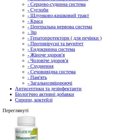
- Серцево-судинна система
- Суглоби
- Шлунково-кишковий тракт
- Краса
- Центральна нервова система
- Зір
- Гепатопротектори ( для печінки )
- Противірусні та імунітет
- Ендокринна система
- Жіноче здоров'я
- Чоловіче здоров'я
- Схуднення
- Сечовивідна система
- Пам'ять
- Загальнозміцнюючі
Антисептики та дезінфектанти
Біологічно активні добавки
Сиропи, коктейлі
Переглянуті