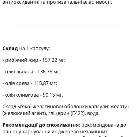
антиоксидантні та протизапальні властивості.
——
——
——
——
——
——
——
——
——
——
—
Склад
на 1 капсулу:
- риб’ячий жир - 157,22 мг;
- олія льняна - 136,76 мг;
- олія соєва - 115,87 мг;
- олія оливкова - 90,15 мг.
Склад м’якої желатинової оболонки капсули: желатин
(желюючий агент), гліцерин (Е422), вода.
Рекомендації до споживання:
рекомендована до
раціону харчування як джерело незамінних