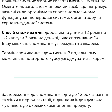
поліненасичених жирних кислот Омега-3, Омега-6 та
Омега-9, як загальнозміцнюючий засіб, що підтримує
захисні сили організму та сприяє нормальному
функціонуваннюнервової системи, органів зору та
серцево-судинної системи.
Спосіб споживання:
дорослим та дітям з 12 років по
1-2 капсули 3 рази на день під час споживання їжі.
Іншу кількість споживання узгоджувати з лікарем.
Термін споживання : до 4 тижнів. В подальшому
можливість повторного курсу узгоджувати з лікарем.
——
——
——
——
——
——
——
——
——
——
—
Застереження до споживання : діти до 12 років, вагітні
та жінки в період лактації, підвищена індивідуальна
чутливість до окремих компонентів продукту.