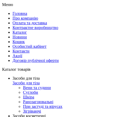
Меню
Головна
Про компанію
Оплата та доставка
Контрактне виробництво
Каталог
Новини
Кошик
Особистий кабінет
Контакти
Акції
Договір публічної оферти
Каталог товарів
Засоби для тіла
Засоби для тіла
Вени та судини
Суглоби
Шкіра
Ранозагоювальні
При застуді та вірусах
Зігріваючі
Засоби косметичні