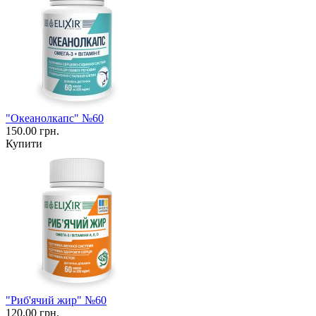
"Океанолкапс" №60
150.00 грн.
Купити
"Риб'ячий жир" №60
120.00 грн.