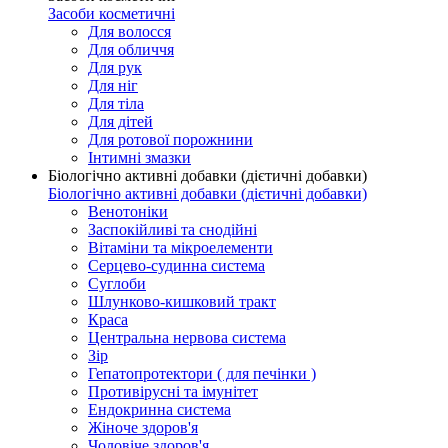
Засоби косметичні
Для волосся
Для обличчя
Для рук
Для ніг
Для тіла
Для дітей
Для ротової порожнини
Інтимні змазки
Біологічно активні добавки (дієтичні добавки)
Біологічно активні добавки (дієтичні добавки)
Венотоніки
Заспокійливі та снодійні
Вітаміни та мікроелементи
Серцево-судинна система
Суглоби
Шлунково-кишковий тракт
Краса
Центральна нервова система
Зір
Гепатопротектори ( для печінки )
Противірусні та імунітет
Ендокринна система
Жіноче здоров'я
Чоловіче здоров'я