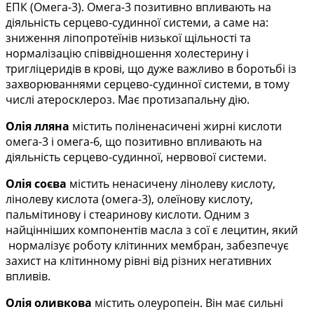
ЕПК (Омега-3). Омега-3 позитивно впливають на
діяльність серцево-судинної системи, а саме на:
зниження ліпопротеїнів низької щільності та
нормалізацію співвідношення холестерину і
тригліцеридів в крові, що дуже важливо в боротьбі із
захворюваннями серцево-судинної системи, в тому
числі атеросклероз. Має протизапальну дію.
Олія лляна
містить поліненасичені жирні кислоти
омега-3 і омега-6, що позитивно впливають на
діяльність серцево-судинної, нервової системи.
Олія соєва
містить ненасичену лінолеву кислоту,
лінолеву кислота (омега-3), олеїнову кислоту,
пальмітинову і стеаринову кислоти. Одним з
найцінніших компонентів масла з сої є лецитин, який
нормалізує роботу клітинних мембран, забезпечує
захист на клітинному рівні від різних негативних
впливів.
Олія оливкова
містить олеуропеін. Він має сильні