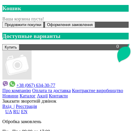
Кошик
Ваша корзина пуста!
Продовжити покупки
Оформлення замовлення
Доступные варианты
0
+38 (067) 634-30-77
Про компанію
Оплата та доставка
Контрактне виробництво
Новини
Каталог
Акції
Контакти
Заказати зворотній дзвінок
Вхід |
Реєстрація
UA
RU
EN
Обробка замовлень