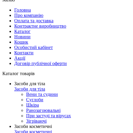
Головна
Про компанію
Оплата та доставка
Контрактне виробництво
Каталог
Новини
Кошик
Особистий кабінет
Контакти
Акції
Договір публічної оферти
Каталог товарів
Засоби для тіла
Засоби для тіла
Вени та судини
Суглоби
Шкіра
Ранозагоювальні
При застуді та вірусах
Зігріваючі
Засоби косметичні
Засоби косметичні