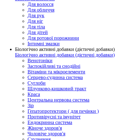
Для волосся
Для обличчя
Для рук
Для ніг
Для тіла
Для дітей
Для ротової порожнини
Інтимні змазки
Біологічно активні добавки (дієтичні добавки)
Біологічно активні добавки (дієтичні добавки)
Венотоніки
Заспокійливі та снодійні
Вітаміни та мікроелементи
Серцево-судинна система
Суглоби
Шлунково-кишковий тракт
Краса
Центральна нервова система
Зір
Гепатопротектори ( для печінки )
Противірусні та імунітет
Ендокринна система
Жіноче здоров'я
Чоловіче здоров'я
Схуднення