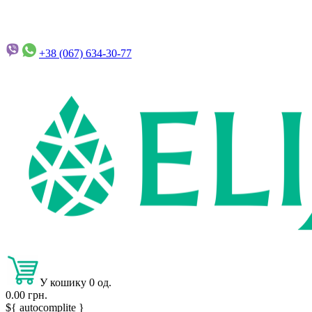
+38 (067)
634-30-77
У кошику 0 од.
0.00 грн.
${ autocomplite }