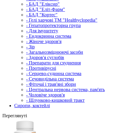
- БАД "Еліксир"
- БАД "Еліт-Фарм"
- БАД "Кортес"
- Гелі харчові ТМ "Healthyclopedia"
- Гепатопротекторна група
- Для імунитету
- Ендокринна система
- Жіноче здоров'я
- Зір
- Загальнозміцнюючі засоби
- Здоров'я суглобів
- Препарати для схуднення
- Противірусні
- Серцево-судинна система
- Сечовидільна система
- Фіточаї і трав'яні збори
- Центральна нервова система, пам'ять
- Чоловіче здоров'я
- Шлунково-кишковий тракт
Сиропи, коктейлі
Переглянуті