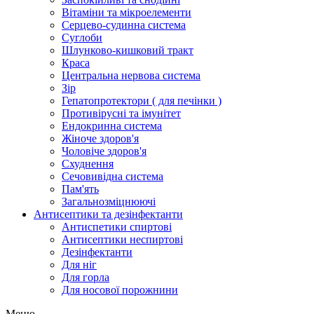
Вітаміни та мікроелементи
Серцево-судинна система
Суглоби
Шлунково-кишковий тракт
Краса
Центральна нервова система
Зір
Гепатопротектори ( для печінки )
Противірусні та імунітет
Ендокринна система
Жіноче здоров'я
Чоловіче здоров'я
Схуднення
Сечовивідна система
Пам'ять
Загальнозміцнюючі
Антисептики та дезінфектанти
Антиспетики спиртові
Антисептики неспиртові
Дезінфектанти
Для ніг
Для горла
Для носової порожнини
Меню