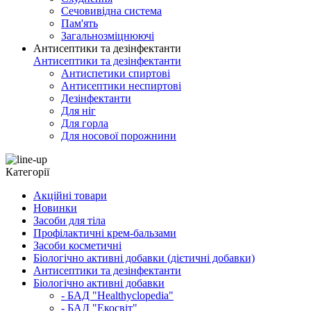
Сечовивідна система
Пам'ять
Загальнозміцнюючі
Антисептики та дезінфектанти
Антисептики та дезінфектанти
Антиспетики спиртові
Антисептики неспиртові
Дезінфектанти
Для ніг
Для горла
Для носової порожнини
Категорії
Акційні товари
Новинки
Засоби для тіла
Профілактичні крем-бальзами
Засоби косметичні
Біологічно активні добавки (дієтичні добавки)
Антисептики та дезінфектанти
Біологічно активні добавки
- БАД "Healthyclopedia"
- БАД "Екосвіт"