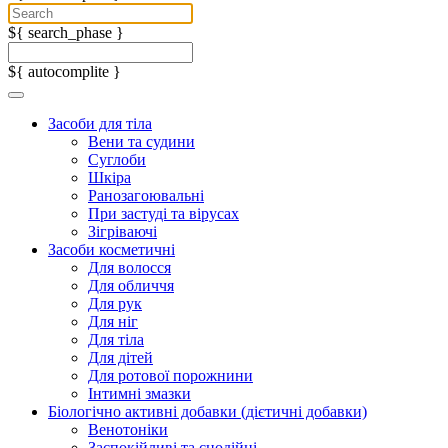
${ search_phase }
${ autocomplite }
Засоби для тіла
Вени та судини
Суглоби
Шкіра
Ранозагоювальні
При застуді та вірусах
Зігріваючі
Засоби косметичні
Для волосся
Для обличчя
Для рук
Для ніг
Для тіла
Для дітей
Для ротової порожнини
Інтимні змазки
Біологічно активні добавки (дієтичні добавки)
Венотоніки
Заспокійливі та снодійні