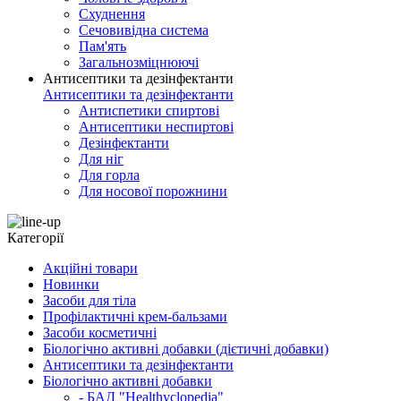
Схуднення
Сечовивідна система
Пам'ять
Загальнозміцнюючі
Антисептики та дезінфектанти
Антисептики та дезінфектанти
Антиспетики спиртові
Антисептики неспиртові
Дезінфектанти
Для ніг
Для горла
Для носової порожнини
Категорії
Акційні товари
Новинки
Засоби для тіла
Профілактичні крем-бальзами
Засоби косметичні
Біологічно активні добавки (дієтичні добавки)
Антисептики та дезінфектанти
Біологічно активні добавки
- БАД "Healthyclopedia"