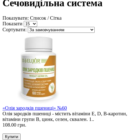
Сечовидільна система
Показувати: Список /
Сітка
Показати
Сортувати:
«Олія зародків пшениці» №60
Олія зародків пшениці - містить вітаміни Е, D, В-каротин,
вітаміни групи В, цинк, селен, сквален. 1..
108.00 грн.