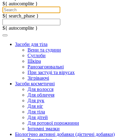
${ autocomplite }
${ search_phase }
${ autocomplite }
Засоби для тіла
Вени та судини
Суглоби
Шкіра
Ранозагоювальні
При застуді та вірусах
Зігріваючі
Засоби косметичні
Для волосся
Для обличчя
Для рук
Для ніг
Для тіла
Для дітей
Для ротової порожнини
Інтимні змазки
Біологічно активні добавки (дієтичні добавки)
Венотоніки