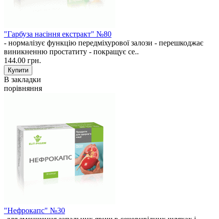
"Гарбуза насіння екстракт" №80
- нормалізує функцію передміхурової залози - перешкоджає
виникненню простатиту - покращує се..
144.00 грн.
В закладки
порівняння
"Нефрокапс" №30