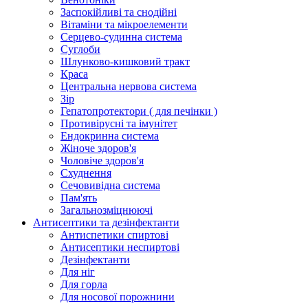
Заспокійливі та снодійні
Вітаміни та мікроелементи
Серцево-судинна система
Суглоби
Шлунково-кишковий тракт
Краса
Центральна нервова система
Зір
Гепатопротектори ( для печінки )
Противірусні та імунітет
Ендокринна система
Жіноче здоров'я
Чоловіче здоров'я
Схуднення
Сечовивідна система
Пам'ять
Загальнозміцнюючі
Антисептики та дезінфектанти
Антиспетики спиртові
Антисептики неспиртові
Дезінфектанти
Для ніг
Для горла
Для носової порожнини