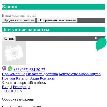
Кошик
Ваша корзина пуста!
Продовжити покупки
Оформлення замовлення
Доступные варианты
0
+38 (067) 634-30-77
Про компанію
Оплата та доставка
Контрактне виробництво
Новини
Каталог
Акції
Контакти
Заказати зворотній дзвінок
Вхід |
Реєстрація
UA
RU
EN
Обробка замовлень