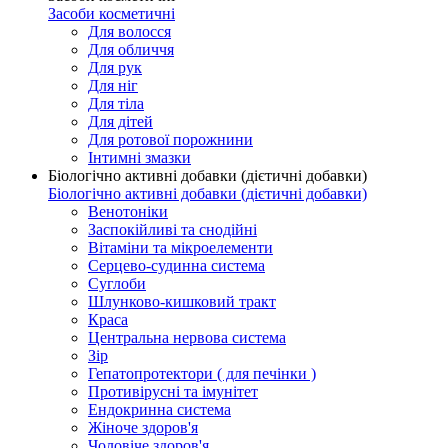
Засоби косметичні
Для волосся
Для обличчя
Для рук
Для ніг
Для тіла
Для дітей
Для ротової порожнини
Інтимні змазки
Біологічно активні добавки (дієтичні добавки)
Біологічно активні добавки (дієтичні добавки)
Венотоніки
Заспокійливі та снодійні
Вітаміни та мікроелементи
Серцево-судинна система
Суглоби
Шлунково-кишковий тракт
Краса
Центральна нервова система
Зір
Гепатопротектори ( для печінки )
Противірусні та імунітет
Ендокринна система
Жіноче здоров'я
Чоловіче здоров'я