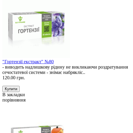
"Гортензії екстракт" №80
- виводить надлишкову рідину не викликаючи роздратування
сечостатевої системи - знімає набрякліс..
120.00 грн.
В закладки
порівняння