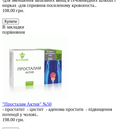
-для зменшення запальних явищ в сечовивідних шляхах і
нирках -для сприяння посиленому кровопоста..
108.00 грн.
В закладки
порівняння
"Просталам Актив" №50
- простатит - цистит - аденома простати - підвищення
потенції у чолові..
198.00 грн.