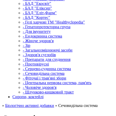
- БАД "Екосвіт"
- БАД "Еліксир"
- БАД "Еліт-Фарм"
- БАД "Кортес"
- Гелі харчові ТМ "Healthyclopedia"
- Гепатопротекторна група
- Для імунитету
- Ендокринна система
- Жіноче здоров'я
- Зір
- Загальнозміцнюючі засоби
- Здоров'я суглобів
- Препарати для схуднення
- Противірусні
- Серцево-судинна система
- Сечовидільна система
- Фіточаї і трав'яні збори
- Центральна нервова система, пам'ять
- Чоловіче здоров'я
- Шлунково-кишковий тракт
Сиропи, коктейлі
»
Біологічно активні добавки
» Сечовидільна система