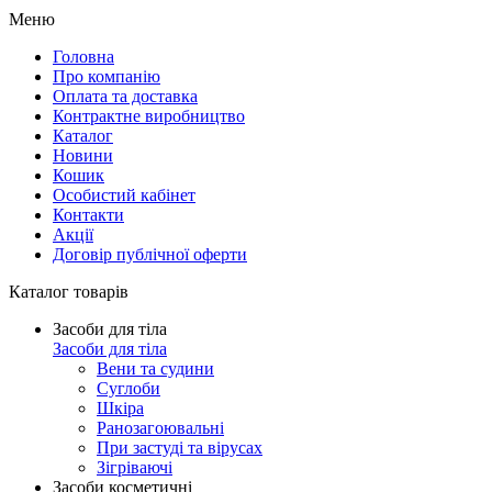
Меню
Головна
Про компанію
Оплата та доставка
Контрактне виробництво
Каталог
Новини
Кошик
Особистий кабінет
Контакти
Акції
Договір публічної оферти
Каталог товарів
Засоби для тіла
Засоби для тіла
Вени та судини
Суглоби
Шкіра
Ранозагоювальні
При застуді та вірусах
Зігріваючі
Засоби косметичні