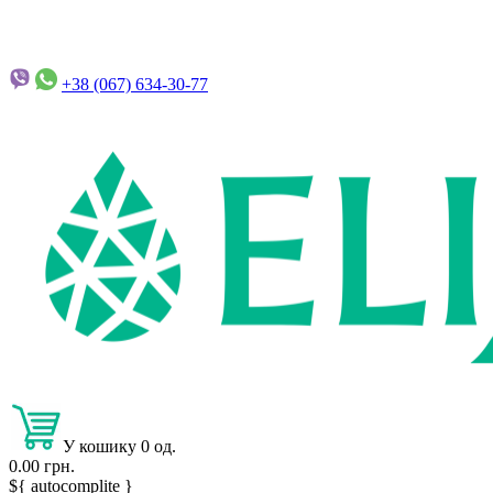
+38 (067)
634-30-77
У кошику 0 од.
0.00 грн.
${ autocomplite }