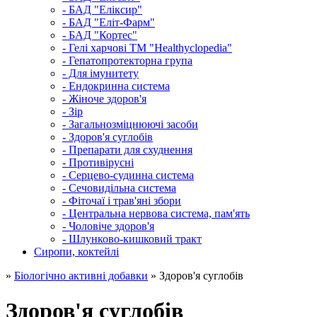
- БАД "Еліксир"
- БАД "Еліт-Фарм"
- БАД "Кортес"
- Гелі харчові ТМ "Healthyclopedia"
- Гепатопротекторна група
- Для імунитету
- Ендокринна система
- Жіноче здоров'я
- Зір
- Загальнозміцнюючі засоби
- Здоров'я суглобів
- Препарати для схуднення
- Противірусні
- Серцево-судинна система
- Сечовидільна система
- Фіточаї і трав'яні збори
- Центральна нервова система, пам'ять
- Чоловіче здоров'я
- Шлунково-кишковий тракт
Сиропи, коктейлі
»
Біологічно активні добавки
» Здоров'я суглобів
Здоров'я суглобів