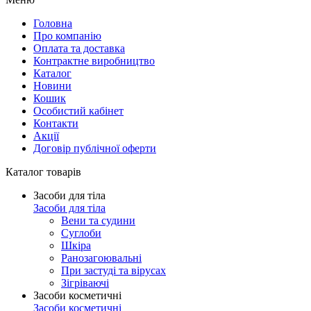
Головна
Про компанію
Оплата та доставка
Контрактне виробництво
Каталог
Новини
Кошик
Особистий кабінет
Контакти
Акції
Договір публічної оферти
Каталог товарів
Засоби для тіла
Засоби для тіла
Вени та судини
Суглоби
Шкіра
Ранозагоювальні
При застуді та вірусах
Зігріваючі
Засоби косметичні
Засоби косметичні