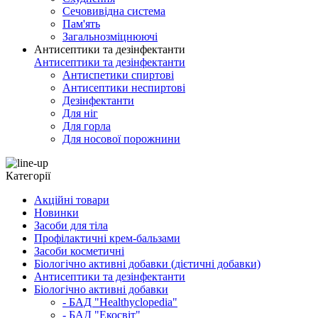
Сечовивідна система
Пам'ять
Загальнозміцнюючі
Антисептики та дезінфектанти
Антисептики та дезінфектанти
Антиспетики спиртові
Антисептики неспиртові
Дезінфектанти
Для ніг
Для горла
Для носової порожнини
Категорії
Акційні товари
Новинки
Засоби для тіла
Профілактичні крем-бальзами
Засоби косметичні
Біологічно активні добавки (дієтичні добавки)
Антисептики та дезінфектанти
Біологічно активні добавки
- БАД "Healthyclopedia"
- БАД "Екосвіт"