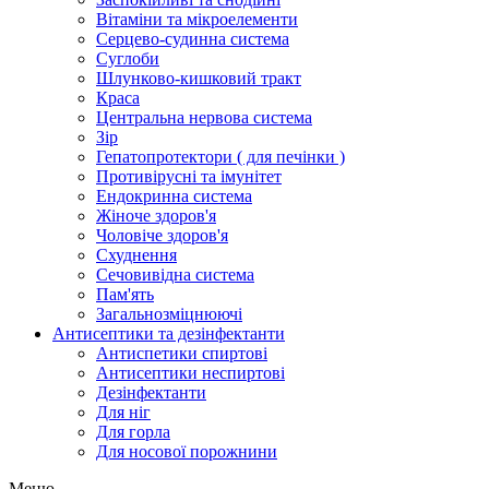
Вітаміни та мікроелементи
Серцево-судинна система
Суглоби
Шлунково-кишковий тракт
Краса
Центральна нервова система
Зір
Гепатопротектори ( для печінки )
Противірусні та імунітет
Ендокринна система
Жіноче здоров'я
Чоловіче здоров'я
Схуднення
Сечовивідна система
Пам'ять
Загальнозміцнюючі
Антисептики та дезінфектанти
Антиспетики спиртові
Антисептики неспиртові
Дезінфектанти
Для ніг
Для горла
Для носової порожнини
Меню