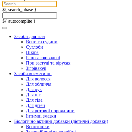
${ search_phase }
${ autocomplite }
Засоби для тіла
Вени та судини
Суглоби
Шкіра
Ранозагоювальні
При застуді та вірусах
Зігріваючі
Засоби косметичні
Для волосся
Для обличчя
Для рук
Для ніг
Для тіла
Для дітей
Для ротової порожнини
Інтимні змазки
Біологічно активні добавки (дієтичні добавки)
Венотоніки
Заспокійливі та снодійні