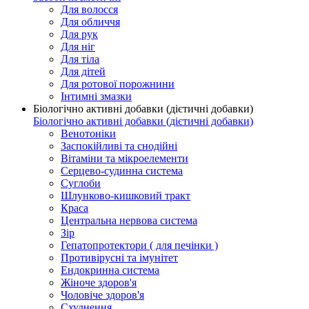
Для волосся
Для обличчя
Для рук
Для ніг
Для тіла
Для дітей
Для ротової порожнини
Інтимні змазки
Біологічно активні добавки (дієтичні добавки)
Біологічно активні добавки (дієтичні добавки)
Венотоніки
Заспокійливі та снодійні
Вітаміни та мікроелементи
Серцево-судинна система
Суглоби
Шлунково-кишковий тракт
Краса
Центральна нервова система
Зір
Гепатопротектори ( для печінки )
Противірусні та імунітет
Ендокринна система
Жіноче здоров'я
Чоловіче здоров'я
Схуднення