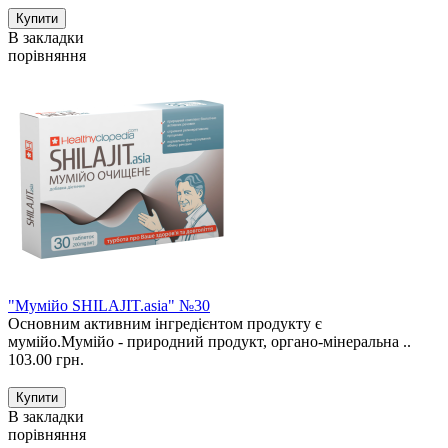
В закладки
порівняння
"Мумійо SHILAJIT.asia" №30
Основним активним інгредієнтом продукту є
мумійо.Мумійо - природний продукт, органо-мінеральна ..
103.00 грн.
В закладки
порівняння