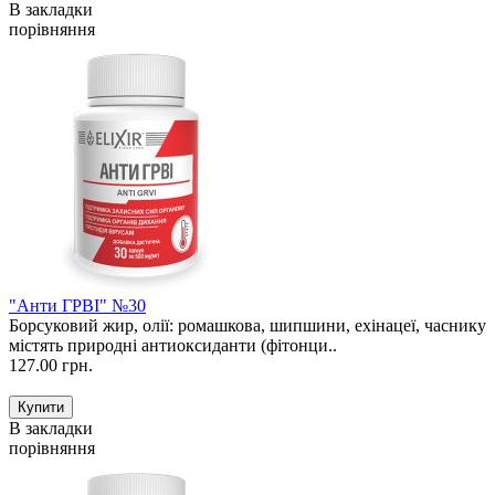
В закладки
порівняння
"Анти ГРВІ" №30
Борсуковий жир, олії: ромашкова, шипшини, ехінацеї, часнику
містять природні антиоксиданти (фітонци..
127.00 грн.
В закладки
порівняння