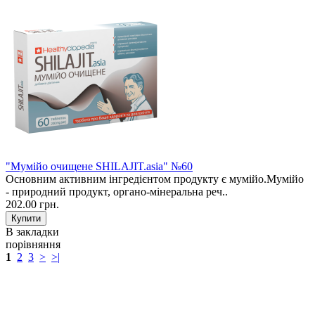
"Мумійо очищене SHILAJIT.asia" №60
Основним активним інгредієнтом продукту є мумійо.Мумійо
- природний продукт, органо-мінеральна реч..
202.00 грн.
В закладки
порівняння
1
2
3
>
>|