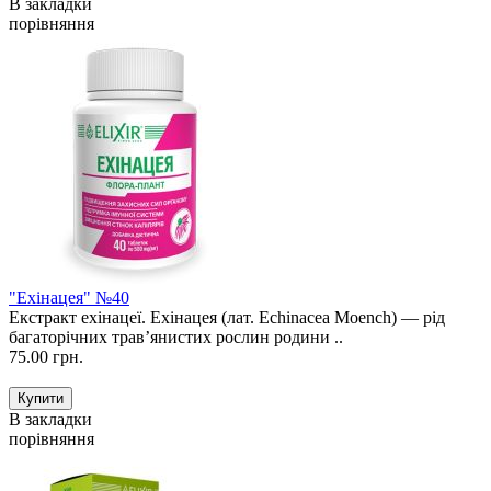
В закладки
порівняння
"Ехінацея" №40
Екстракт ехінацеї. Ехінацея (лат. Echinacea Moench) — рід
багаторічних трав’янистих рослин родини ..
75.00 грн.
В закладки
порівняння