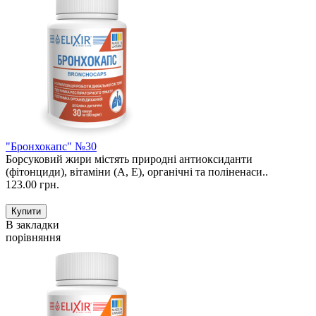
"Бронхокапс" №30
Борсуковий жири містять природні антиоксиданти
(фітонциди), вітаміни (А, Е), органічні та поліненаси..
123.00 грн.
В закладки
порівняння