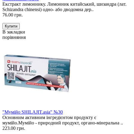
Екстракт лимоннику. Лимонник китайський, шизандра (лат.
Schizandra chinensi) одно- або дводомна дер..
76.00 грн.
В закладки
порівняння
"Мумійо SHILAJIT.asia" №30
Основним активним інгредієнтом продукту є
мумійо.Мумійо - природний продукт, органо-мінеральна ..
223.00 грн.