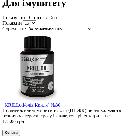
Для імунитету
Показувати: Список /
Сітка
Показати
Сортувати:
"KRILLoil/олія Криля" №30
Поліненасичені жирні кислоти (ПНЖК) перешкоджають
розвитку атеросклерозу і знижують рівень тригліце..
173.00 грн.