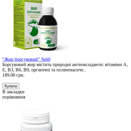
"Жир борсуковий" №60
Борсуковий жир містить природні антиоксиданти: вітаміни А,
Е, В3, В6, В9, органічні та поліненасиче..
189.00 грн.
В закладки
порівняння