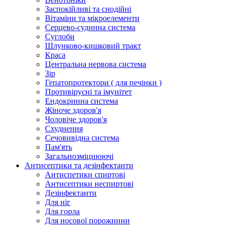
Заспокійливі та снодійні
Вітаміни та мікроелементи
Серцево-судинна система
Суглоби
Шлунково-кишковий тракт
Краса
Центральна нервова система
Зір
Гепатопротектори ( для печінки )
Противірусні та імунітет
Ендокринна система
Жіноче здоров'я
Чоловіче здоров'я
Схуднення
Сечовивідна система
Пам'ять
Загальнозміцнюючі
Антисептики та дезінфектанти
Антиспетики спиртові
Антисептики неспиртові
Дезінфектанти
Для ніг
Для горла
Для носової порожнини