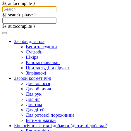
${ autocomplite }
${ search_phase }
${ autocomplite }
Засоби для тіла
Вени та судини
Суглоби
Шкіра
Ранозагоювальні
При застуді та вірусах
Зігріваючі
Засоби косметичні
Для волосся
Для обличчя
Для рук
Для ніг
Для тіла
Для дітей
Для ротової порожнини
Інтимні змазки
Біологічно активні добавки (дієтичні добавки)
Венотоніки