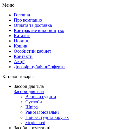
Меню
Головна
Про компанію
Оплата та доставка
Контрактне виробництво
Каталог
Новини
Кошик
Особистий кабінет
Контакти
Акції
Договір публічної оферти
Каталог товарів
Засоби для тіла
Засоби для тіла
Вени та судини
Суглоби
Шкіра
Ранозагоювальні
При застуді та вірусах
Зігріваючі
Засоби косметичні