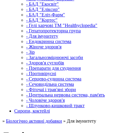
- БАД "Екосвіт"
- БАД "Еліксир"
- БАД "Еліт-Фарм"
- БАД "Кортес"
- Гелі харчові ТМ "Healthyclopedia"
- Гепатопротекторна група
- Для імунитету
- Ендокринна система
- Жіноче здоров'я
- Зір
- Загальнозміцнюючі засоби
- Здоров'я суглобів
- Препарати для схуднення
- Противірусні
- Серцево-судинна система
- Сечовидільна система
- Фіточаї і трав'яні збори
- Центральна нервова система, пам'ять
- Чоловіче здоров'я
- Шлунково-кишковий тракт
Сиропи, коктейлі
»
Біологічно активні добавки
» Для імунитету