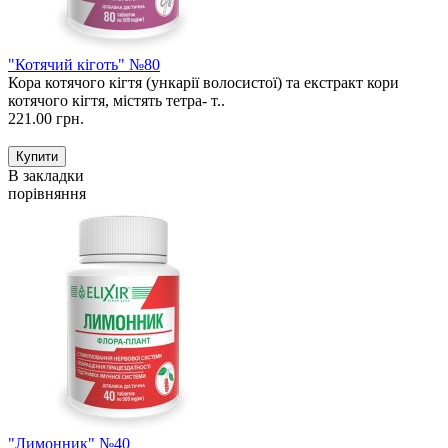
"Котячий кіготь" №80
Кора котячого кігтя (ункарії волосистої) та екстракт кори
котячого кігтя, містять тетра- т..
221.00 грн.
В закладки
порівняння
"Лимонник" №40