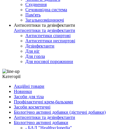
Схуднення
Сечовивідна система
Пам'ять
Загальнозміцнюючі
Антисептики та дезінфектанти
Антисептики та дезінфектанти
Антиспетики спиртові
Антисептики неспиртові
Дезінфектанти
Для ніг
Для горла
Для носової порожнини
Категорії
Акційні товари
Новинки
Засоби для тіла
Профілактичні крем-бальзами
Засоби косметичні
Біологічно активні добавки (дієтичні добавки)
Антисептики та дезінфектанти
Біологічно активні добавки
- БАД "Healthyclopedia"