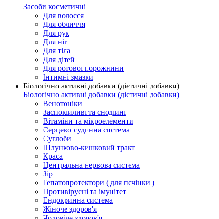
Засоби косметичні
Для волосся
Для обличчя
Для рук
Для ніг
Для тіла
Для дітей
Для ротової порожнини
Інтимні змазки
Біологічно активні добавки (дієтичні добавки)
Біологічно активні добавки (дієтичні добавки)
Венотоніки
Заспокійливі та снодійні
Вітаміни та мікроелементи
Серцево-судинна система
Суглоби
Шлунково-кишковий тракт
Краса
Центральна нервова система
Зір
Гепатопротектори ( для печінки )
Противірусні та імунітет
Ендокринна система
Жіноче здоров'я
Чоловіче здоров'я