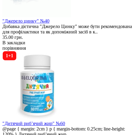
"Джерело цинку" №40
Добавка дієтична "Джерело Цинку" може бути рекомендована
для профілактики та як допоміжний засіб в к..
35.00 грн.
В закладки
порівняння
1+1
"Дитячий рибʼячий жир" №60
@page { margin: 2cm } p { margin-bottom: 0.25cm; line-height:
120% } Дитячий риб’ячий жир ..