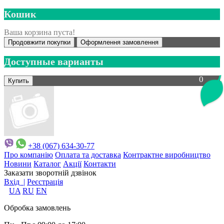
Кошик
Ваша корзина пуста!
Продовжити покупки
Оформлення замовлення
Доступные варианты
0
+38 (067) 634-30-77
Про компанію
Оплата та доставка
Контрактне виробництво
Новини
Каталог
Акції
Контакти
Заказати зворотній дзвінок
Вхід |
Реєстрація
UA
RU
EN
Обробка замовлень