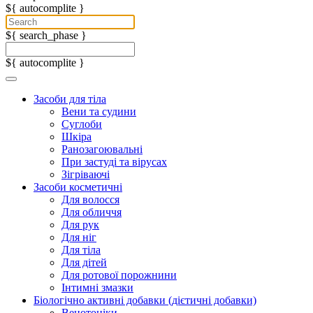
${ autocomplite }
${ search_phase }
${ autocomplite }
Засоби для тіла
Вени та судини
Суглоби
Шкіра
Ранозагоювальні
При застуді та вірусах
Зігріваючі
Засоби косметичні
Для волосся
Для обличчя
Для рук
Для ніг
Для тіла
Для дітей
Для ротової порожнини
Інтимні змазки
Біологічно активні добавки (дієтичні добавки)
Венотоніки