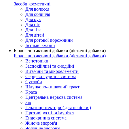
Засоби косметичні
Для волосся
Для обличчя
Для рук
Для ніг
Для тіла
Для дітей
Для ротової порожнини
Інтимні змазки
Біологічно активні добавки (дієтичні добавки)
Біологічно активні добавки (дієтичні добавки)
Венотоніки
Заспокійливі та снодійні
Вітаміни та мікроелементи
Серцево-судинна система
Суглоби
Шлунково-кишковий тракт
Краса
Центральна нервова система
Зір
Гепатопротектори ( для печінки )
Противірусні та імунітет
Ендокринна система
Жіноче здоров'я
Чоловіче здоров'я