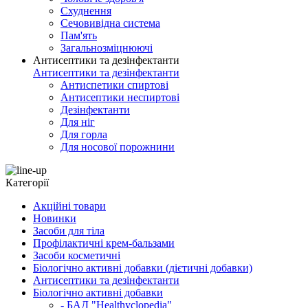
Схуднення
Сечовивідна система
Пам'ять
Загальнозміцнюючі
Антисептики та дезінфектанти
Антисептики та дезінфектанти
Антиспетики спиртові
Антисептики неспиртові
Дезінфектанти
Для ніг
Для горла
Для носової порожнини
Категорії
Акційні товари
Новинки
Засоби для тіла
Профілактичні крем-бальзами
Засоби косметичні
Біологічно активні добавки (дієтичні добавки)
Антисептики та дезінфектанти
Біологічно активні добавки
- БАД "Healthyclopedia"