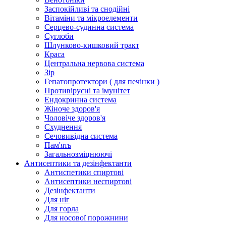
Заспокійливі та снодійні
Вітаміни та мікроелементи
Серцево-судинна система
Суглоби
Шлунково-кишковий тракт
Краса
Центральна нервова система
Зір
Гепатопротектори ( для печінки )
Противірусні та імунітет
Ендокринна система
Жіноче здоров'я
Чоловіче здоров'я
Схуднення
Сечовивідна система
Пам'ять
Загальнозміцнюючі
Антисептики та дезінфектанти
Антиспетики спиртові
Антисептики неспиртові
Дезінфектанти
Для ніг
Для горла
Для носової порожнини