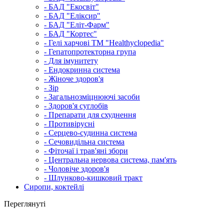
- БАД "Екосвіт"
- БАД "Еліксир"
- БАД "Еліт-Фарм"
- БАД "Кортес"
- Гелі харчові ТМ "Healthyclopedia"
- Гепатопротекторна група
- Для імунитету
- Ендокринна система
- Жіноче здоров'я
- Зір
- Загальнозміцнюючі засоби
- Здоров'я суглобів
- Препарати для схуднення
- Противірусні
- Серцево-судинна система
- Сечовидільна система
- Фіточаї і трав'яні збори
- Центральна нервова система, пам'ять
- Чоловіче здоров'я
- Шлунково-кишковий тракт
Сиропи, коктейлі
Переглянуті