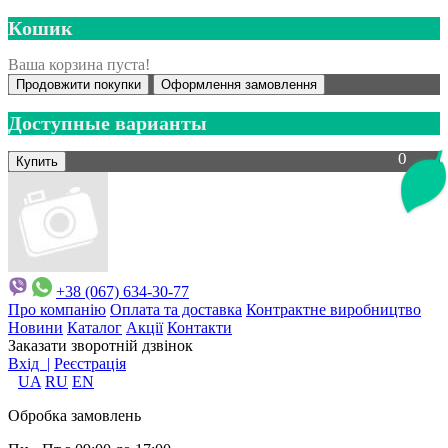
Кошик
Ваша корзина пуста!
Продовжити покупки
Оформлення замовлення
Доступные варианты
0
+38 (067) 634-30-77
Про компанію
Оплата та доставка
Контрактне виробництво
Новини
Каталог
Акції
Контакти
Заказати зворотній дзвінок
Вхід |
Реєстрація
UA
RU
EN
Обробка замовлень