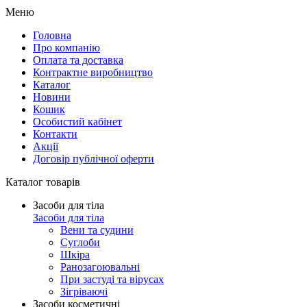
Меню
Головна
Про компанію
Оплата та доставка
Контрактне виробництво
Каталог
Новини
Кошик
Особистий кабінет
Контакти
Акції
Договір публічної оферти
Каталог товарів
Засоби для тіла
Засоби для тіла
Вени та судини
Суглоби
Шкіра
Ранозагоювальні
При застуді та вірусах
Зігріваючі
Засоби косметичні