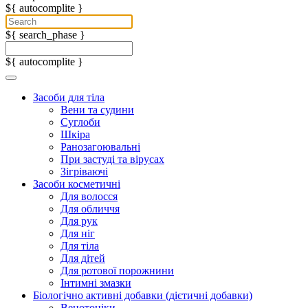
${ autocomplite }
${ search_phase }
${ autocomplite }
Засоби для тіла
Вени та судини
Суглоби
Шкіра
Ранозагоювальні
При застуді та вірусах
Зігріваючі
Засоби косметичні
Для волосся
Для обличчя
Для рук
Для ніг
Для тіла
Для дітей
Для ротової порожнини
Інтимні змазки
Біологічно активні добавки (дієтичні добавки)
Венотоніки