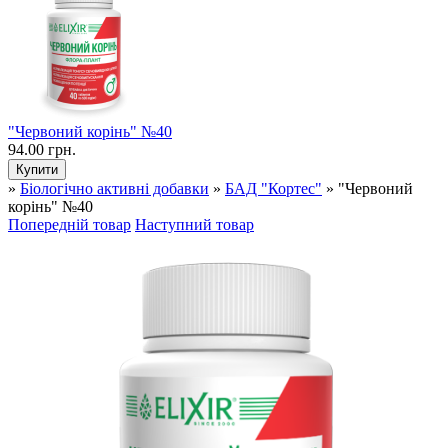
"Червоний корінь" №40
94.00 грн.
»
Біологічно активні добавки
»
БАД "Кортес"
» "Червоний
корінь" №40
Попередній товар
Наступний товар