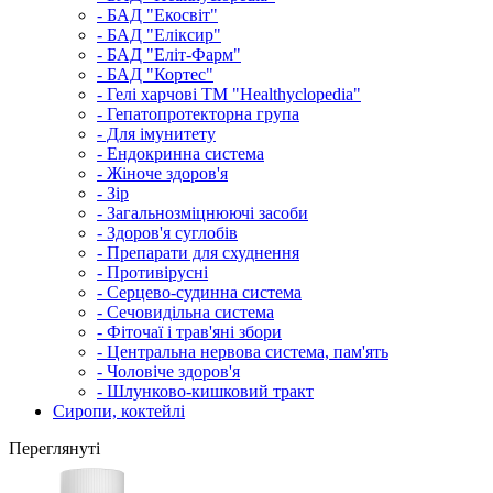
- БАД "Екосвіт"
- БАД "Еліксир"
- БАД "Еліт-Фарм"
- БАД "Кортес"
- Гелі харчові ТМ "Healthyclopedia"
- Гепатопротекторна група
- Для імунитету
- Ендокринна система
- Жіноче здоров'я
- Зір
- Загальнозміцнюючі засоби
- Здоров'я суглобів
- Препарати для схуднення
- Противірусні
- Серцево-судинна система
- Сечовидільна система
- Фіточаї і трав'яні збори
- Центральна нервова система, пам'ять
- Чоловіче здоров'я
- Шлунково-кишковий тракт
Сиропи, коктейлі
Переглянуті