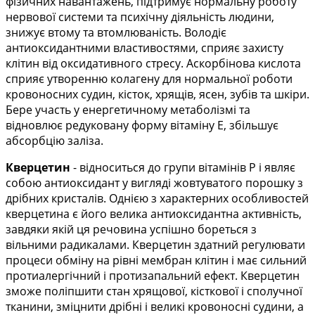
фізичних навантажень, підтримує нормальну роботу
нервової системи та психічну діяльність людини,
знижує втому та втомлюваність. Володіє
антиоксидантними властивостями, сприяє захисту
клітин від оксидативного стресу. Аскорбінова кислота
сприяє утворенню колагену для нормальної роботи
кровоносних судин, кісток, хрящів, ясен, зубів та шкіри.
Бере участь у енергетичному метаболізмі та
відновлює редуковану форму вітаміну Е, збільшує
абсорбцію заліза.
Кверцетин
- відноситься до групи вітамінів Р і являє
собою антиоксидант у вигляді жовтуватого порошку з
дрібних кристалів. Однією з характерних особливостей
кверцетина є його велика антиоксидантна активність,
завдяки якій ця речовина успішно бореться з
вільними радикалами. Кверцетин здатний регулювати
процеси обміну на рівні мембран клітин і має сильний
протиалергічний і протизапальний ефект. Кверцетин
зможе поліпшити стан хрящової, кісткової і сполучної
тканини, зміцнити дрібні і великі кровоносні судини, а