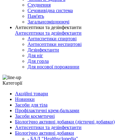
Схуднення
Сечовивідна система
Пам'ять
Загальнозміцнюючі
Антисептики та дезінфектанти
Антисептики та дезінфектанти
Антиспетики спиртові
Антисептики неспиртові
Дезінфектанти
Для ніг
Для горла
Для носової порожнини
Категорії
Акційні товари
Новинки
Засоби для тіла
Профілактичні крем-бальзами
Засоби косметичні
Біологічно активні добавки (дієтичні добавки)
Антисептики та дезінфектанти
Біологічно активні добавки
- БАД "Healthyclopedia"