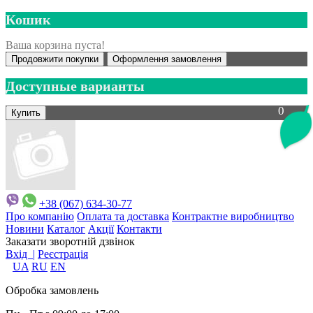
Кошик
Ваша корзина пуста!
Продовжити покупки
Оформлення замовлення
Доступные варианты
0
+38 (067) 634-30-77
Про компанію
Оплата та доставка
Контрактне виробництво
Новини
Каталог
Акції
Контакти
Заказати зворотній дзвінок
Вхід |
Реєстрація
UA
RU
EN
Обробка замовлень