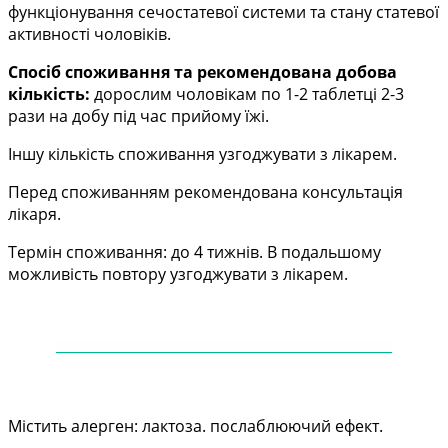
функціонування сечостатевої системи та стану статевої
активності чоловіків.
Спосіб споживання та рекомендована добова
кількість:
дорослим чоловікам по 1-2 таблетці 2-3
рази на добу під час прийому їжі.
Іншу кількість споживання узгоджувати з лікарем.
Перед споживанням рекомендована консультація
лікаря.
Термін споживання: до 4 тижнів. В подальшому
можливість повтору узгоджувати з лікарем.
——
——
——
——
——
——
——
——
——
——
—
Містить алерген: лактоза. послаблюючий ефект.