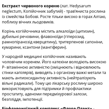
Екстракт червоного кореню
(лат. Hedysarum
neglectum, Копійочник забутий) - трав’яниста рослина
із сімейства Бобові. Росте тільки високо в горах Алтаю,
поблизу вічних льодовиків.
Корінь когіійочника містить алкалоїди (цитизин),
дубильні речовини, флавоноїди (гіперозид,
рамнопіранозід кверцетину), тритерпенові сапоніни,
кумарини, ксантони (мангіферин).
У народній медицині копійочник називають
чоловічим коренем. Його катехіни володіють високою
Р- вітамінною активністю (зміцнюють і відновлюють
стінки капілярів), виводять з організму важкі метали та
мають антиоксидантну активність (нейтралізують
вільні радикали). Тому цю лікарську рослину широко
використовують
для підтримки
й профілакти
ки
простатиту, аденоми передміхурової залози,
безпліддя, імпотенції.
Біофлавоиоїдний комплекс «Флора-Плант»
-