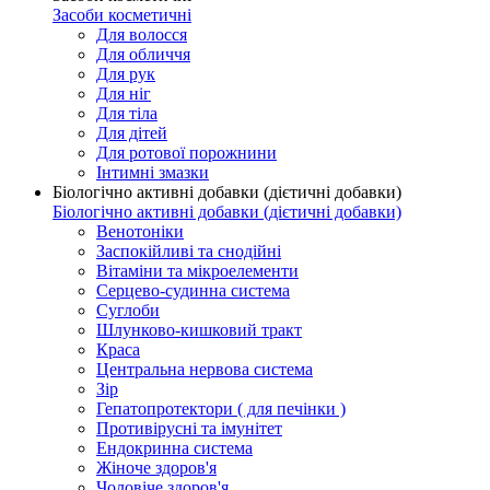
Засоби косметичні
Для волосся
Для обличчя
Для рук
Для ніг
Для тіла
Для дітей
Для ротової порожнини
Інтимні змазки
Біологічно активні добавки (дієтичні добавки)
Біологічно активні добавки (дієтичні добавки)
Венотоніки
Заспокійливі та снодійні
Вітаміни та мікроелементи
Серцево-судинна система
Суглоби
Шлунково-кишковий тракт
Краса
Центральна нервова система
Зір
Гепатопротектори ( для печінки )
Противірусні та імунітет
Ендокринна система
Жіноче здоров'я
Чоловіче здоров'я