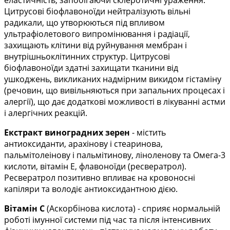
еластичність, запобігаючи склеротичні ураження.
Цитрусові біофлавоноїди нейтралізують вільні
радикали, що утворюються під впливом
ультрафіолетового випромінювання і радіації,
захищають клітини від руйнування мембран і
внутрішньоклітинних структур. Цитрусові
біофлавоноїди здатні захищати тканини від
ушкоджень, викликаних надмірним викидом гістаміну
(речовин, що вивільняються при запальних процесах і
алергії), що дає додаткові можливості в лікуванні астми
і алергічних реакцій.
Екстракт виноградних зерен
- містить
антиоксиданти, арахінову і стеаринова,
пальмітолеінову і пальмітинову, ліноленову та Омега-3
кислоти, вітамін Е, флавоноїди (ресвератрол).
Ресвератрол позитивно впливає на кровоносні
капіляри та володіє антиоксидантною дією.
Вітамін С
(Аскорбінова кислота
) -
сприяє нормальній
роботі імунної системи під час та після інтенсивних