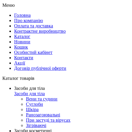
Меню
Головна
Про компанію
Оплата та доставка
Контрактне виробництво
Каталог
Новини
Кошик
Особистий кабінет
Контакти
Акції
Договір публічної оферти
Каталог товарів
Засоби для тіла
Засоби для тіла
Вени та судини
Суглоби
Шкіра
Ранозагоювальні
При застуді та вірусах
Зігріваючі
Засоби косметичні