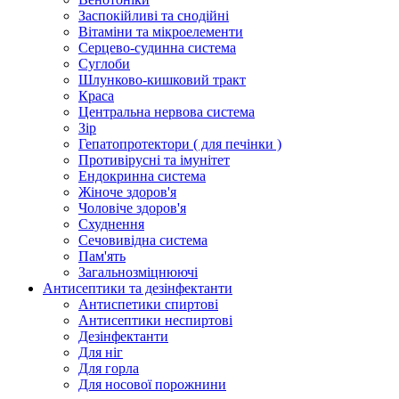
Заспокійливі та снодійні
Вітаміни та мікроелементи
Серцево-судинна система
Суглоби
Шлунково-кишковий тракт
Краса
Центральна нервова система
Зір
Гепатопротектори ( для печінки )
Противірусні та імунітет
Ендокринна система
Жіноче здоров'я
Чоловіче здоров'я
Схуднення
Сечовивідна система
Пам'ять
Загальнозміцнюючі
Антисептики та дезінфектанти
Антиспетики спиртові
Антисептики неспиртові
Дезінфектанти
Для ніг
Для горла
Для носової порожнини