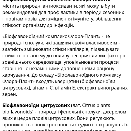
містить природні антиоксиданти, які можуть бути
рекомендовані для профілактики в періоди сезонних
гіповітамінозів, для зміцнення імунітету, збільшення
стійкості організму до інфекцій.
«Біофлавоиоїдний комплекс Флора-Плант» - це
природні сполуки, які завдяки своїм властивостям -
здатність зміцнювати стінки капілярів, підвищувати
стійкість організму до впливу несприятливих факторів
зовнішнього середовища, уповільнювати процеси
старіння - є незамінними доповненнями раціону
харчування. До складу «Біофлавоноїдного комлексу
Флора-Плант» входять кверцетин (біофлавоноїди
цитрусових), вітамін С, вітамін Е, екстракт виноградних
зерен.
Біофлавоноїди цитрусових
(лат. Citrus plants
bioflavonoids) - природні фенольні сполуки, джерелом
яких є цедра плодів цитрусових. Вони регулюють
проникність стінок кровоносних судин і покращують їх