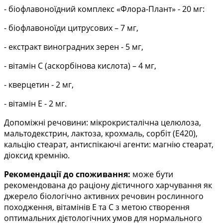
- біофлавоноїдний комплекс «Флора-Плант» - 20 мг:
- біофлавоноїди цитрусових – 7 мг,
- екстракт виноградних зерен - 5 мг,
- вітамін С (аскорбінова кислота) – 4 мг,
- кверцетин - 2 мг,
- вітамін Е - 2 мг.
Допоміжні речовини: мікрокристалічна целюлоза,
мальтодекстрин, лактоза, крохмаль, сорбіт (Е420),
кальцію стеарат, антиспікаючі агенти: магнію стеарат,
діоксид кремнію.
Рекомендації до споживання:
може бути
рекомендована до раціону дієтичного харчування як
джерело біологічно активних речовин рослинного
походження, вітамінів Е та С з метою створення
оптимальних дієтологічних умов для нормального