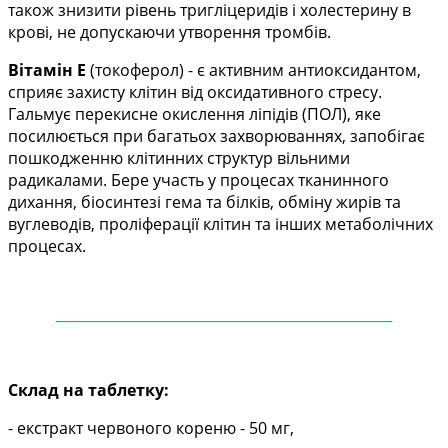
також знизити рівень тригліцеридів і холестерину в
крові, не допускаючи утворення тромбів.
Вітамін Е
(токоферол)
-
є активним
антиоксидантом,
сприяє захисту клітин від оксидативного стресу.
Гальмує перекисне окислення ліпідів (ПОЛ), яке
посилюється при багатьох захворюваннях, запобігає
пошкодженню клітинних структур вільними
радикалами. Бере участь у процесах тканинного
дихання, біосинтезі гема та білків, обміну жирів та
вуглеводів, проліферації клітин та інших метаболічних
процесах.
——
——
——
——
——
——
——
——
——
——
—
Склад на таблетку:
- екстракт червоного кореню - 50 мг,