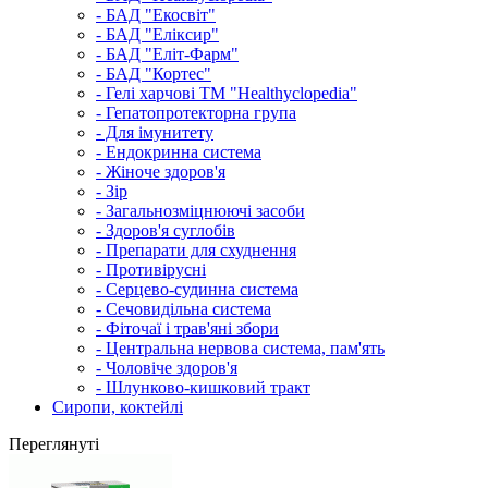
- БАД "Екосвіт"
- БАД "Еліксир"
- БАД "Еліт-Фарм"
- БАД "Кортес"
- Гелі харчові ТМ "Healthyclopedia"
- Гепатопротекторна група
- Для імунитету
- Ендокринна система
- Жіноче здоров'я
- Зір
- Загальнозміцнюючі засоби
- Здоров'я суглобів
- Препарати для схуднення
- Противірусні
- Серцево-судинна система
- Сечовидільна система
- Фіточаї і трав'яні збори
- Центральна нервова система, пам'ять
- Чоловіче здоров'я
- Шлунково-кишковий тракт
Сиропи, коктейлі
Переглянуті