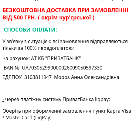
БЕЗКОШТОВНА ДОСТАВКА ПРИ ЗАМОВЛЕННІ
ВІД 500 ГРН. ( окрім кур'єрської )
СПОСОБИ ОПЛАТИ:
У зв'язку з ситуацією всі замовлення відправляються
тільки за 100% передоплатою:
на рахунок: АТ КБ "ПРИВАТБАНК"
IBAN № UA
703052990000026009050597330
ЕДРПОУ
3103811947
Мороз Анна Олександрівна.
-
через платіжну систему ПриватБанка liqpay:
Оберіть при оформленні замовлення пункт Карта Visa
/ MasterCard (LiqPay)