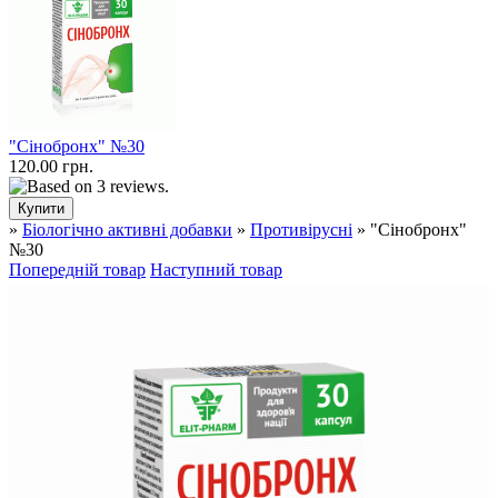
"Сінобронх" №30
120.00 грн.
»
Біологічно активні добавки
»
Противірусні
» "Сінобронх"
№30
Попередній товар
Наступний товар