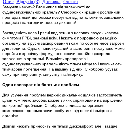
Опис
Відгуків (3)
Доставка
Оплата
Замучив нежить? Втомилися від залежності до
судинозвужувальних крапель? Сінобронх - кращий рослинний
препарат, який допоможе позбутися від патологічних запальних
процесів і налагодити носове дихання!
Закладеність носа і рясні виділення з носових пазух - класичні
симптоми ГРВІ, знайомі всім. Нежить є природною реакцією
організму на вірусні захворювання і сам по собі не несе загрози
для людини. Однак, невилікуваний вчасно риніт поступово може
перейти в хронічну форму, створюючи постійне джерело
запалення в організмі. Більшість препаратів і
судинозвужувальних крапель діють тільки місцево і викликають
тимчасове полегшення. На відміну від них, Сінобронх усуває
саму причину риніту, синуситу і гаймориту.
Один препарат від багатьох проблем
Для усунення проблем верхніх дихальних шляхів застосовують
цілий комплекс засобів, кожне з яких спрямоване на вирішення
конкретної проблеми. Сінобронх впливає на організм
комплексно, допомагаючи позбутися від нежиті і зміцнити
організм.
Довгий нежить приносить не тільки дискомфорт, але і завдає