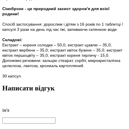
Сінобронх - це природний захист здоров'я для всієї
родини!
Спосіб застосування: дорослим і дітям з 16 років по 1 таблетці /
капсулі 3 рази на день під час їжі, запиваючи склянкою води.
Складові:
Екстракт – кореня солодки – 50,0; екстракт щавлю – 35,0;
екстракт вербени – 35,0; екстракт квіток бузини – 35,0; екстракт
квіток першоцвіту – 35,0; екстракт кореня тирличу - 15,0.
Допоміжні речовини: кальцію стеарат, сорбіт, мікрокристалічна
целюлоза, лактоза, крохмаль картопляний.
30 капсул.
Написати відгук
ім'я