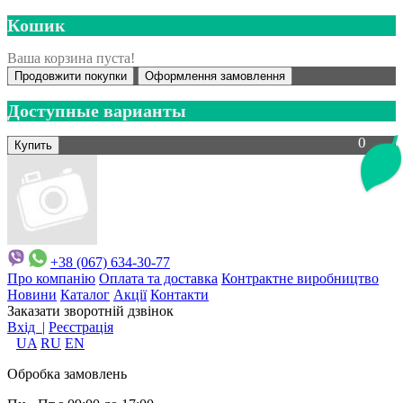
Кошик
Ваша корзина пуста!
Продовжити покупки
Оформлення замовлення
Доступные варианты
0
+38 (067) 634-30-77
Про компанію
Оплата та доставка
Контрактне виробництво
Новини
Каталог
Акції
Контакти
Заказати зворотній дзвінок
Вхід |
Реєстрація
UA
RU
EN
Обробка замовлень