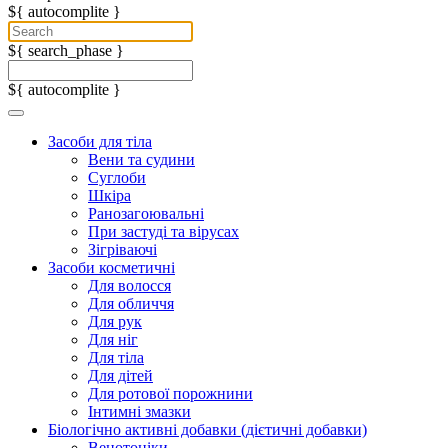
${ autocomplite }
${ search_phase }
${ autocomplite }
Засоби для тіла
Вени та судини
Суглоби
Шкіра
Ранозагоювальні
При застуді та вірусах
Зігріваючі
Засоби косметичні
Для волосся
Для обличчя
Для рук
Для ніг
Для тіла
Для дітей
Для ротової порожнини
Інтимні змазки
Біологічно активні добавки (дієтичні добавки)
Венотоніки