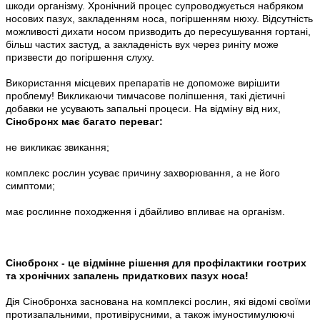
шкоди організму. Хронічний процес супроводжується набряком
носових пазух, закладенням носа, погіршенням нюху. Відсутність
можливості дихати носом призводить до пересушування гортані,
більш частих застуд, а закладеність вух через риніту може
призвести до погіршення слуху.
Використання місцевих препаратів не допоможе вирішити
проблему! Викликаючи тимчасове поліпшення, такі дієтичні
добавки не усувають запальні процеси. На відміну від них,
Сінобронх має багато переваг:
не викликає звикання;
комплекс рослин усуває причину захворювання, а не його
симптоми;
має рослинне походження і дбайливо впливає на організм.
Сінобронх - це відмінне рішення для профілактики гострих
та хронічних запалень придаткових пазух носа!
Дія Сінобронха заснована на комплексі рослин, які відомі своїми
протизапальними, противірусними, а також імуностимулюючі