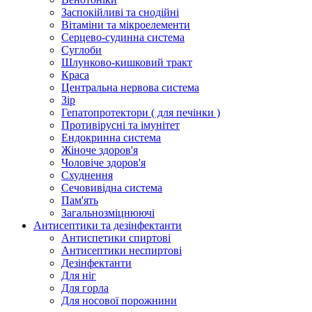
Заспокійливі та снодійні
Вітаміни та мікроелементи
Серцево-судинна система
Суглоби
Шлунково-кишковий тракт
Краса
Центральна нервова система
Зір
Гепатопротектори ( для печінки )
Противірусні та імунітет
Ендокринна система
Жіноче здоров'я
Чоловіче здоров'я
Схуднення
Сечовивідна система
Пам'ять
Загальнозміцнюючі
Антисептики та дезінфектанти
Антиспетики спиртові
Антисептики неспиртові
Дезінфектанти
Для ніг
Для горла
Для носової порожнини