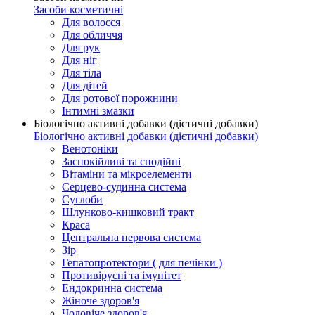
Засоби косметичні
Для волосся
Для обличчя
Для рук
Для ніг
Для тіла
Для дітей
Для ротової порожнини
Інтимні змазки
Біологічно активні добавки (дієтичні добавки)
Біологічно активні добавки (дієтичні добавки)
Венотоніки
Заспокійливі та снодійні
Вітаміни та мікроелементи
Серцево-судинна система
Суглоби
Шлунково-кишковий тракт
Краса
Центральна нервова система
Зір
Гепатопротектори ( для печінки )
Противірусні та імунітет
Ендокринна система
Жіноче здоров'я
Чоловіче здоров'я