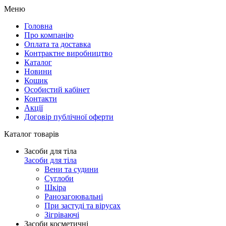
Меню
Головна
Про компанію
Оплата та доставка
Контрактне виробництво
Каталог
Новини
Кошик
Особистий кабінет
Контакти
Акції
Договір публічної оферти
Каталог товарів
Засоби для тіла
Засоби для тіла
Вени та судини
Суглоби
Шкіра
Ранозагоювальні
При застуді та вірусах
Зігріваючі
Засоби косметичні