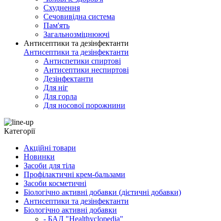
Схуднення
Сечовивідна система
Пам'ять
Загальнозміцнюючі
Антисептики та дезінфектанти
Антисептики та дезінфектанти
Антиспетики спиртові
Антисептики неспиртові
Дезінфектанти
Для ніг
Для горла
Для носової порожнини
Категорії
Акційні товари
Новинки
Засоби для тіла
Профілактичні крем-бальзами
Засоби косметичні
Біологічно активні добавки (дієтичні добавки)
Антисептики та дезінфектанти
Біологічно активні добавки
- БАД "Healthyclopedia"