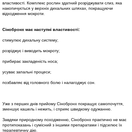
властивості. Комплекс рослин здатний розріджувати слиз, яка
накопичується у верхніх дихальних шляхах, покращуючи
відходження мокроти.
Сінобронх має наступні властивості:
стимулює дихальну систему;
розріджує і виводить мокроту;
прибирає закладеність носа;
усуває запальні процеси;
позбавляє від головного болю і налагоджує сон.
Уже з перших днів прийому Сінобронх покращує самопочуття,
зменшує кашель і нежить, і сприяє швидкому одужанню.
Завдяки природному походженню, Сінобронх практично не має
протипоказань і сумісний з іншими препаратами і підсилює їх
терапевтичну дію.