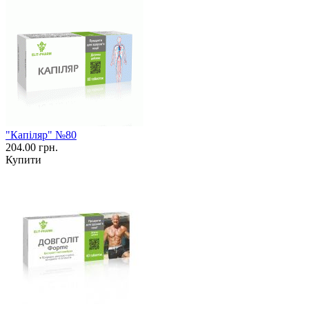
"Капіляр" №80
204.00 грн.
Купити