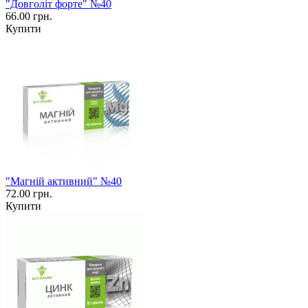
"Довголіт форте" №40
66.00 грн.
Купити
"Магній активний" №40
72.00 грн.
Купити