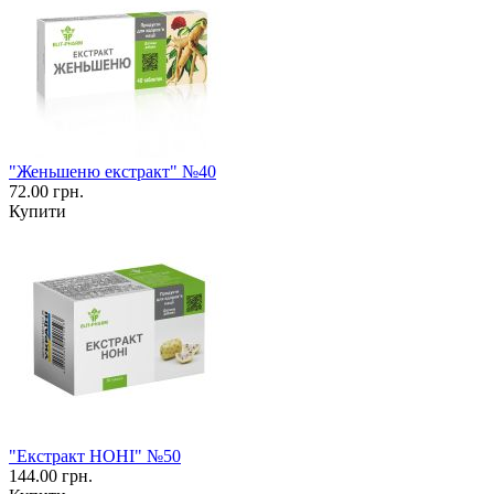
"Женьшеню екстракт" №40
72.00 грн.
Купити
"Екстракт НОНІ" №50
144.00 грн.