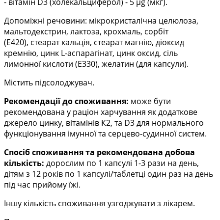
- вітамін D3 (холекальциферол) - 5 µg (мкг).
Допоміжні речовини: мікрокристалічна целюлоза,
мальтодекстрин, лактоза, крохмаль, сорбіт
(Е420),
стеарат кальція, стеарат магнію, діоксид
кремнію, цинк L-аспарагінат, цинк оксид, сіль
лимонної
кислоти (Е330), желатин (для капсули).
Містить підсолоджувач.
Рекомендації до споживання:
може бути
рекомендована у раціон харчування як додаткове
джерело
цинку, вітамінів К2, та D3 для нормального
функціонування імунної та серцево-судинної систем.
Спосіб споживання та рекомендована добова
кількість:
дорослим по 1 капсулі 1-3 рази
на день,
дітям з 12 років по 1 капсулі/таблетці один раз на день
під час прийому їжі.
Іншу кількість споживання узгоджувати з лікарем.