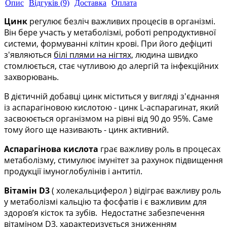
Опис
Відгуків (9)
Доставка
Оплата
Цинк
регулює безліч важливих процесів в організмі.
В
ін бере участь у метаболізмі, роботі репродуктивної
системи, формуванні клітин крові. При його дефіциті
з'являються
білі плями на нігтях,
людина швидко
стомлюється, стає чутливою до алергій та інфекційних
захворювань.
В дієтичній добавці цинк міститься у вигляді з'єднання
із аспарагіновою кислотою - цинк L-аспарагинат, який
засвоюється організмом на рівні від 90 до 95%. Саме
тому його ще називають - цинк активний.
Аспарагінова кислота
грає важливу роль в процесах
метаболізму, стимулює імунітет за рахунок підвищення
продукції імуноглобулінів і антитіл.
Вітамін
D
3
( холекальциферол ) відіграє важливу роль
у метаболізмі кальцію та фосфатів і є важливим для
здоров’я кісток та зубів. Недостатнє забезпечення
вітаміном
D
3, характеризується зниженням