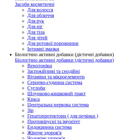
Засоби косметичні
Для волосся
Для обличчя
Для рук
Для ніг
Для тіла
Для дітей
Для ротової порожнини
Інтимні змазки
Біологічно активні добавки (дієтичні добавки)
Біологічно активні добавки (дієтичні добавки)
Венотоніки
Заспокійливі та снодійні
Вітаміни та мікроелементи
Серцево-судинна система
Суглоби
Шлунково-кишковий тракт
Краса
Центральна нервова система
Зір
Гепатопротектори ( для печінки )
Противірусні та імунітет
Ендокринна система
Жіноче здоров'я
Чоловіче здоров'я