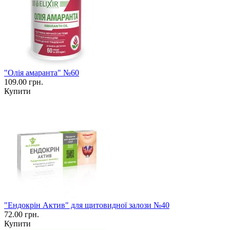
"Олія амаранта" №60
109.00 грн.
Купити
"Ендокрін Актив" для щитовидної залози №40
72.00 грн.
Купити