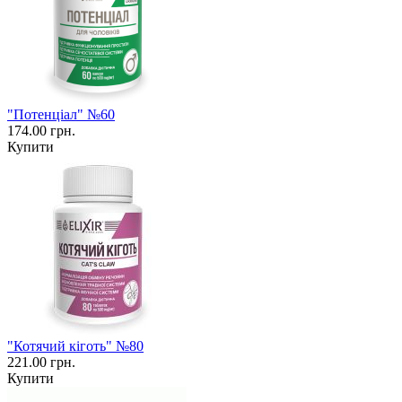
"Потенціал" №60
174.00 грн.
Купити
"Котячий кіготь" №80
221.00 грн.
Купити