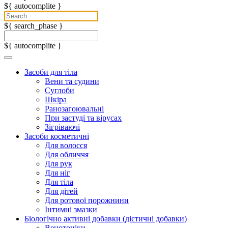
${ autocomplite }
${ search_phase }
${ autocomplite }
Засоби для тіла
Вени та судини
Суглоби
Шкіра
Ранозагоювальні
При застуді та вірусах
Зігріваючі
Засоби косметичні
Для волосся
Для обличчя
Для рук
Для ніг
Для тіла
Для дітей
Для ротової порожнини
Інтимні змазки
Біологічно активні добавки (дієтичні добавки)
Венотоніки