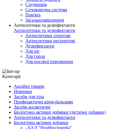
Схуднення
Сечовивідна система
Пам'ять
Загальнозміцнюючі
Антисептики та дезінфектанти
Антисептики та дезінфектанти
Антиспетики спиртові
Антисептики неспиртові
Дезінфектанти
Для ніг
Для горла
Для носової порожнини
Категорії
Акційні товари
Новинки
Засоби для тіла
Профілактичні крем-бальзами
Засоби косметичні
Біологічно активні добавки (дієтичні добавки)
Антисептики та дезінфектанти
Біологічно активні добавки
- БАД "Healthyclopedia"