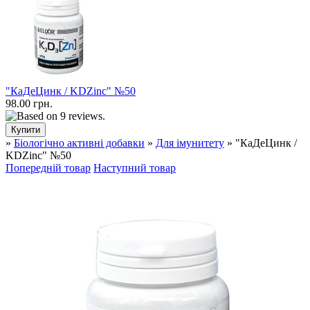
"КаДеЦинк / KDZinc" №50
98.00 грн.
»
Біологічно активні добавки
»
Для імунитету
» "КаДеЦинк /
KDZinc" №50
Попередній товар
Наступний товар