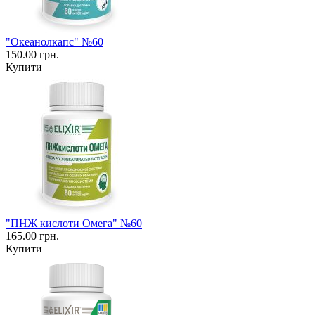
"Океанолкапс" №60
150.00 грн.
Купити
"ПНЖ кислоти Омега" №60
165.00 грн.
Купити