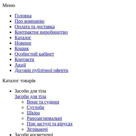
Меню
Головна
Про компанію
Оплата та доставка
Контрактне виробництво
Каталог
Новини
Кошик
Особистий кабінет
Контакти
Акції
Договір публічної оферти
Каталог товарів
Засоби для тіла
Засоби для тіла
Вени та судини
Суглоби
Шкіра
Ранозагоювальні
При застуді та вірусах
Зігріваючі
Засоби косметичні