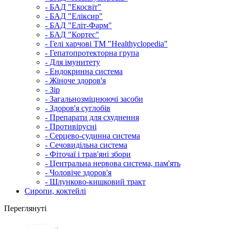
- БАД "Екосвіт"
- БАД "Еліксир"
- БАД "Еліт-Фарм"
- БАД "Кортес"
- Гелі харчові ТМ "Healthyclopedia"
- Гепатопротекторна група
- Для імунитету
- Ендокринна система
- Жіноче здоров'я
- Зір
- Загальнозміцнюючі засоби
- Здоров'я суглобів
- Препарати для схуднення
- Противірусні
- Серцево-судинна система
- Сечовидільна система
- Фіточаї і трав'яні збори
- Центральна нервова система, пам'ять
- Чоловіче здоров'я
- Шлунково-кишковий тракт
Сиропи, коктейлі
Переглянуті