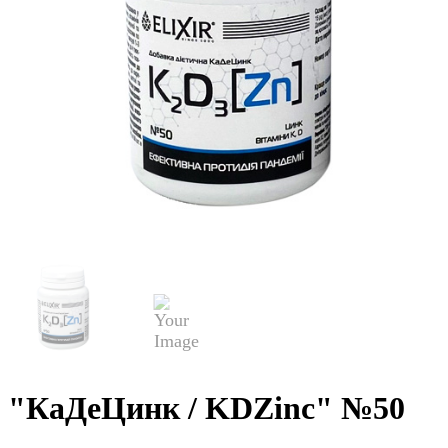
"КаДеЦинк / KDZinc" №50