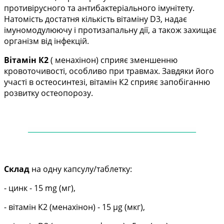
противірусного та антибактеріального імунітету.
Натомість достатня кількість вітаміну
D
3, надає
імуномодулюючу і протизапальну дії, а також захищає
організм від інфекцій.
Вітамін К2
( менахінон) сприяє зменшенню
кровоточивості, особливо при травмах
.
Завдяки його
участі в остеосинтезі, вітамін К2 сприяє запобіганню
розвитку остеопорозу.
——
——
——
——
——
——
——
——
——
——
—
Склад
на одну капсулу/таблетку:
- цинк - 15 mg (мг),
- вітамін К2 (менахінон) - 15 µg (мкг),