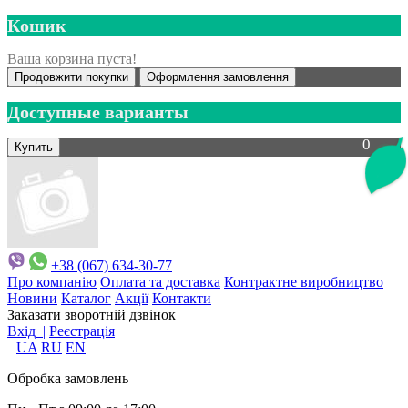
Кошик
Ваша корзина пуста!
Продовжити покупки
Оформлення замовлення
Доступные варианты
0
+38 (067) 634-30-77
Про компанію
Оплата та доставка
Контрактне виробництво
Новини
Каталог
Акції
Контакти
Заказати зворотній дзвінок
Вхід |
Реєстрація
UA
RU
EN
Обробка замовлень