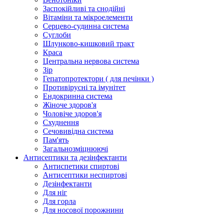
Заспокійливі та снодійні
Вітаміни та мікроелементи
Серцево-судинна система
Суглоби
Шлунково-кишковий тракт
Краса
Центральна нервова система
Зір
Гепатопротектори ( для печінки )
Противірусні та імунітет
Ендокринна система
Жіноче здоров'я
Чоловіче здоров'я
Схуднення
Сечовивідна система
Пам'ять
Загальнозміцнюючі
Антисептики та дезінфектанти
Антиспетики спиртові
Антисептики неспиртові
Дезінфектанти
Для ніг
Для горла
Для носової порожнини