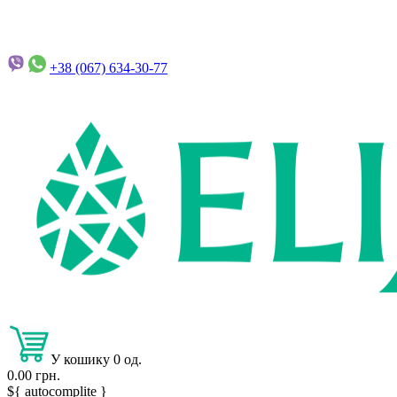
+38 (067)
634-30-77
У кошику 0 од.
0.00 грн.
${ autocomplite }