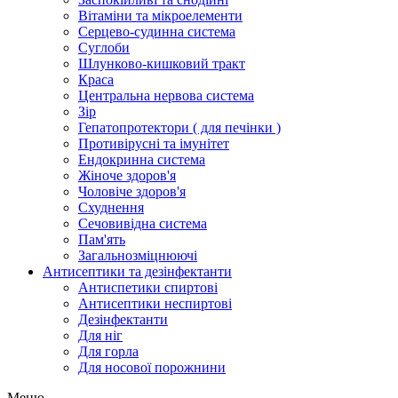
Вітаміни та мікроелементи
Серцево-судинна система
Суглоби
Шлунково-кишковий тракт
Краса
Центральна нервова система
Зір
Гепатопротектори ( для печінки )
Противірусні та імунітет
Ендокринна система
Жіноче здоров'я
Чоловіче здоров'я
Схуднення
Сечовивідна система
Пам'ять
Загальнозміцнюючі
Антисептики та дезінфектанти
Антиспетики спиртові
Антисептики неспиртові
Дезінфектанти
Для ніг
Для горла
Для носової порожнини
Меню