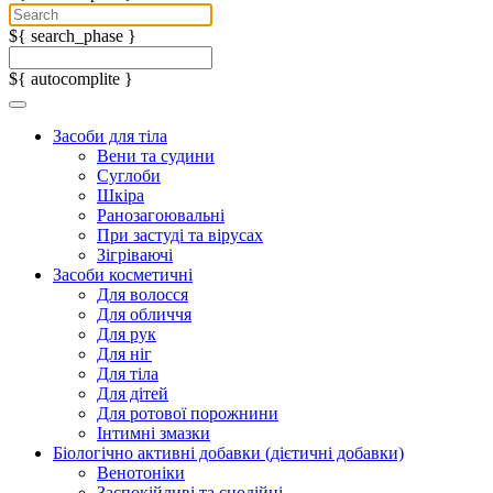
${ search_phase }
${ autocomplite }
Засоби для тіла
Вени та судини
Суглоби
Шкіра
Ранозагоювальні
При застуді та вірусах
Зігріваючі
Засоби косметичні
Для волосся
Для обличчя
Для рук
Для ніг
Для тіла
Для дітей
Для ротової порожнини
Інтимні змазки
Біологічно активні добавки (дієтичні добавки)
Венотоніки
Заспокійливі та снодійні