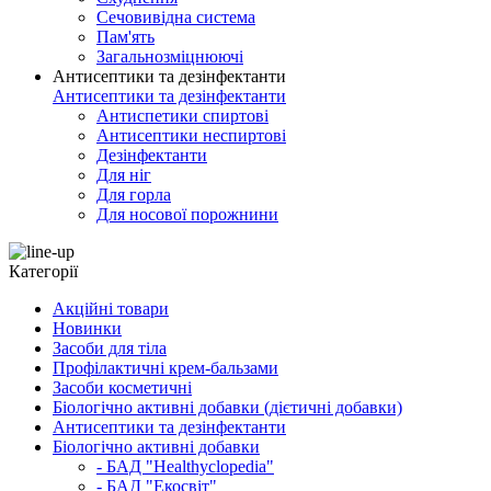
Сечовивідна система
Пам'ять
Загальнозміцнюючі
Антисептики та дезінфектанти
Антисептики та дезінфектанти
Антиспетики спиртові
Антисептики неспиртові
Дезінфектанти
Для ніг
Для горла
Для носової порожнини
Категорії
Акційні товари
Новинки
Засоби для тіла
Профілактичні крем-бальзами
Засоби косметичні
Біологічно активні добавки (дієтичні добавки)
Антисептики та дезінфектанти
Біологічно активні добавки
- БАД "Healthyclopedia"
- БАД "Екосвіт"