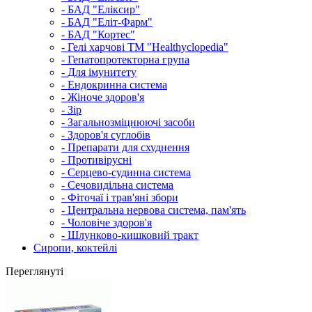
- БАД "Еліксир"
- БАД "Еліт-Фарм"
- БАД "Кортес"
- Гелі харчові ТМ "Healthyclopedia"
- Гепатопротекторна група
- Для імунитету
- Ендокринна система
- Жіноче здоров'я
- Зір
- Загальнозміцнюючі засоби
- Здоров'я суглобів
- Препарати для схуднення
- Противірусні
- Серцево-судинна система
- Сечовидільна система
- Фіточаї і трав'яні збори
- Центральна нервова система, пам'ять
- Чоловіче здоров'я
- Шлунково-кишковий тракт
Сиропи, коктейлі
Переглянуті