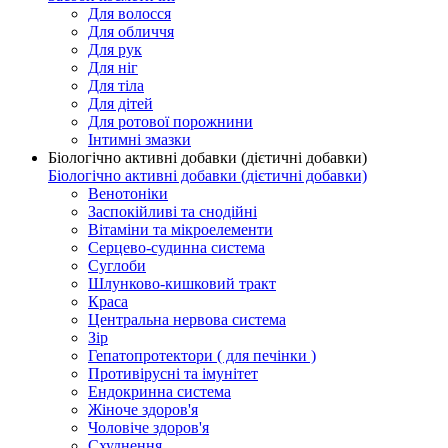
Для волосся
Для обличчя
Для рук
Для ніг
Для тіла
Для дітей
Для ротової порожнини
Інтимні змазки
Біологічно активні добавки (дієтичні добавки)
Біологічно активні добавки (дієтичні добавки)
Венотоніки
Заспокійливі та снодійні
Вітаміни та мікроелементи
Серцево-судинна система
Суглоби
Шлунково-кишковий тракт
Краса
Центральна нервова система
Зір
Гепатопротектори ( для печінки )
Противірусні та імунітет
Ендокринна система
Жіноче здоров'я
Чоловіче здоров'я
Схуднення