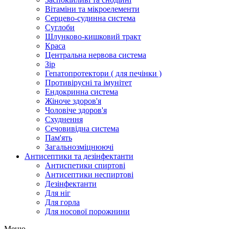
Вітаміни та мікроелементи
Серцево-судинна система
Суглоби
Шлунково-кишковий тракт
Краса
Центральна нервова система
Зір
Гепатопротектори ( для печінки )
Противірусні та імунітет
Ендокринна система
Жіноче здоров'я
Чоловіче здоров'я
Схуднення
Сечовивідна система
Пам'ять
Загальнозміцнюючі
Антисептики та дезінфектанти
Антиспетики спиртові
Антисептики неспиртові
Дезінфектанти
Для ніг
Для горла
Для носової порожнини
Меню