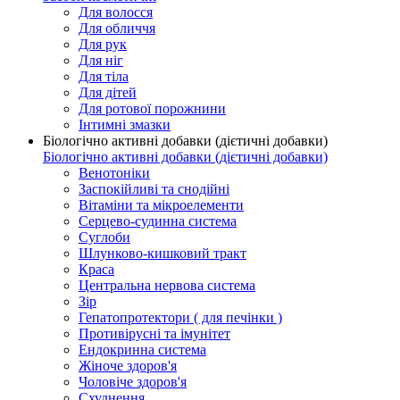
Для волосся
Для обличчя
Для рук
Для ніг
Для тіла
Для дітей
Для ротової порожнини
Інтимні змазки
Біологічно активні добавки (дієтичні добавки)
Біологічно активні добавки (дієтичні добавки)
Венотоніки
Заспокійливі та снодійні
Вітаміни та мікроелементи
Серцево-судинна система
Суглоби
Шлунково-кишковий тракт
Краса
Центральна нервова система
Зір
Гепатопротектори ( для печінки )
Противірусні та імунітет
Ендокринна система
Жіноче здоров'я
Чоловіче здоров'я
Схуднення