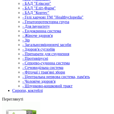
- БАД "Еліксир"
- БАД "Еліт-Фарм"
- БАД "Кортес"
- Гелі харчові ТМ "Healthyclopedia"
- Гепатопротекторна група
- Для імунитету
- Ендокринна система
- Жіноче здоров'я
- Зір
- Загальнозміцнюючі засоби
- Здоров'я суглобів
- Препарати для схуднення
- Противірусні
- Серцево-судинна система
- Сечовидільна система
- Фіточаї і трав'яні збори
- Центральна нервова система, пам'ять
- Чоловіче здоров'я
- Шлунково-кишковий тракт
Сиропи, коктейлі
Переглянуті