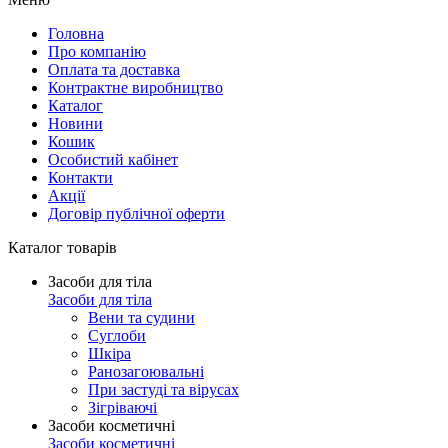
Головна
Про компанію
Оплата та доставка
Контрактне виробництво
Каталог
Новини
Кошик
Особистий кабінет
Контакти
Акції
Договір публічної оферти
Каталог товарів
Засоби для тіла
Засоби для тіла
Вени та судини
Суглоби
Шкіра
Ранозагоювальні
При застуді та вірусах
Зігріваючі
Засоби косметичні
Засоби косметичні