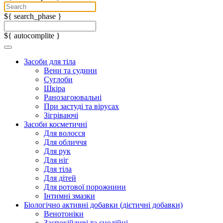
${ search_phase }
${ autocomplite }
Засоби для тіла
Вени та судини
Суглоби
Шкіра
Ранозагоювальні
При застуді та вірусах
Зігріваючі
Засоби косметичні
Для волосся
Для обличчя
Для рук
Для ніг
Для тіла
Для дітей
Для ротової порожнини
Інтимні змазки
Біологічно активні добавки (дієтичні добавки)
Венотоніки
Заспокійливі та снодійні