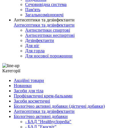
Сечовивідна система
Пам'ять
Загальнозміцнюючі
Антисептики та дезінфектанти
Антисептики та дезінфектанти
Антиспетики спиртові
Антисептики неспиртові
Дезінфектанти
Для ніг
Для горла
Для носової порожнини
Категорії
Акційні товари
Новинки
Засоби для тіла
Профілактичні крем-бальзами
Засоби косметичні
Біологічно активні добавки (дієтичні добавки)
Антисептики та дезінфектанти
Біологічно активні добавки
- БАД "Healthyclopedia"
- БАД "Екосвіт"