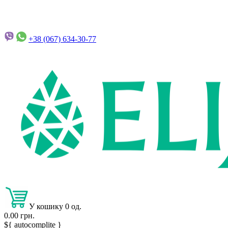
+38 (067)
634-30-77
У кошику 0 од.
0.00 грн.
${ autocomplite }