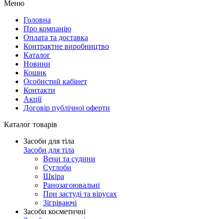
Меню
Головна
Про компанію
Оплата та доставка
Контрактне виробництво
Каталог
Новини
Кошик
Особистий кабінет
Контакти
Акції
Договір публічної оферти
Каталог товарів
Засоби для тіла
Засоби для тіла
Вени та судини
Суглоби
Шкіра
Ранозагоювальні
При застуді та вірусах
Зігріваючі
Засоби косметичні