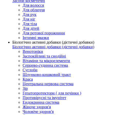
Засоби косметичні
Для волосся
Для обличчя
Для рук
Для ніг
Для тіла
Для дітей
Для ротової порожнини
Інтимні змазки
Біологічно активні добавки (дієтичні добавки)
Біологічно активні добавки (дієтичні добавки)
Венотоніки
Заспокійливі та снодійні
Вітаміни та мікроелементи
Серцево-судинна система
Суглоби
Шлунково-кишковий тракт
Краса
Центральна нервова система
Зір
Гепатопротектори ( для печінки )
Противірусні та імунітет
Ендокринна система
Жіноче здоров'я
Чоловіче здоров'я