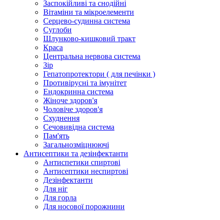
Заспокійливі та снодійні
Вітаміни та мікроелементи
Серцево-судинна система
Суглоби
Шлунково-кишковий тракт
Краса
Центральна нервова система
Зір
Гепатопротектори ( для печінки )
Противірусні та імунітет
Ендокринна система
Жіноче здоров'я
Чоловіче здоров'я
Схуднення
Сечовивідна система
Пам'ять
Загальнозміцнюючі
Антисептики та дезінфектанти
Антиспетики спиртові
Антисептики неспиртові
Дезінфектанти
Для ніг
Для горла
Для носової порожнини