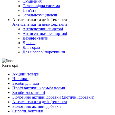
Схуднення
Сечовивідна система
Пам'ять
Загальнозміцнюючі
Антисептики та дезінфектанти
Антисептики та дезінфектанти
Антиспетики спиртові
Антисептики неспиртові
Дезінфектанти
Для ніг
Для горла
Для носової порожнини
Категорії
Акційні товари
Новинки
Засоби для тіла
Профілактичні крем-бальзами
Засоби косметичні
Біологічно активні добавки (дієтичні добавки)
Антисептики та дезінфектанти
Біологічно активні добавки
Сиропи, коктейлі