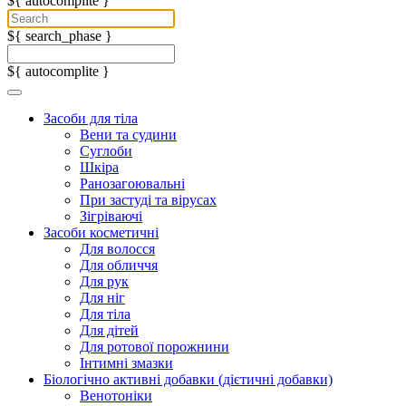
${ autocomplite }
${ search_phase }
${ autocomplite }
Засоби для тіла
Вени та судини
Суглоби
Шкіра
Ранозагоювальні
При застуді та вірусах
Зігріваючі
Засоби косметичні
Для волосся
Для обличчя
Для рук
Для ніг
Для тіла
Для дітей
Для ротової порожнини
Інтимні змазки
Біологічно активні добавки (дієтичні добавки)
Венотоніки