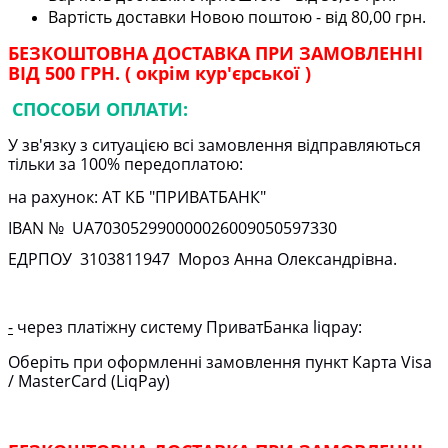
Вартість доставки Новою поштою - від 80,00 грн.
БЕЗКОШТОВНА ДОСТАВКА ПРИ ЗАМОВЛЕННІ
ВІД 500 ГРН. ( окрім кур'єрської )
СПОСОБИ ОПЛАТИ:
У зв'язку з ситуацією всі замовлення відправляються
тільки за 100% передоплатою:
на рахунок: АТ КБ "ПРИВАТБАНК"
IBAN № UA
703052990000026009050597330
ЕДРПОУ
3103811947
Мороз Анна Олександрівна.
-
через платіжну систему ПриватБанка liqpay:
Оберіть при оформленні замовлення пункт Карта Visa
/ MasterCard (LiqPay)