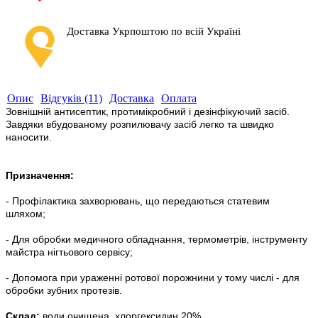
Доставка Укрпоштою по всій Україні
Опис
Відгуків (11)
Доставка
Оплата
Зовнішній антисептик, протимікробний і дезінфікуючий засіб.
Завдяки вбудованому розпилювачу засіб легко та швидко
наносити.
Призначення:
- Профілактика захворювань, що передаються статевим
шляхом;
- Для обробки медичного обладнання, термометрів, інструменту
майстра нігтьового сервісу;
- Допомога при ураженні ротової порожнини у тому числі - для
обробки зубних протезів.
Склад:
води очищена, хлоргексидин 20%