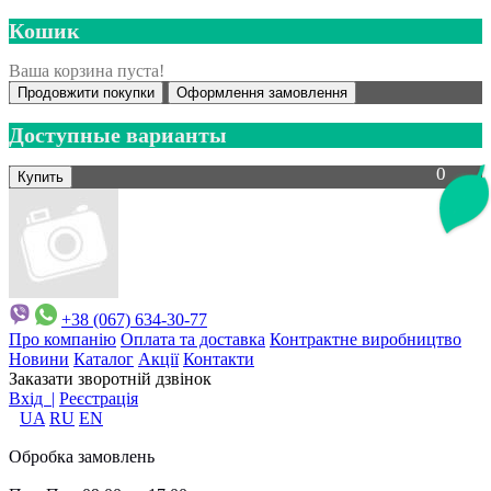
Кошик
Ваша корзина пуста!
Продовжити покупки
Оформлення замовлення
Доступные варианты
0
+38 (067) 634-30-77
Про компанію
Оплата та доставка
Контрактне виробництво
Новини
Каталог
Акції
Контакти
Заказати зворотній дзвінок
Вхід |
Реєстрація
UA
RU
EN
Обробка замовлень