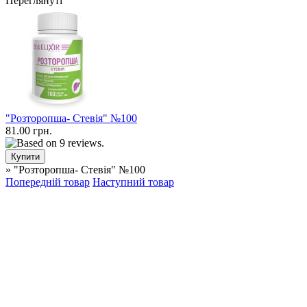
Переглянуті
"Розторопша- Стевія" №100
81.00 грн.
» "Розторопша- Стевія" №100
Попередній товар
Наступний товар