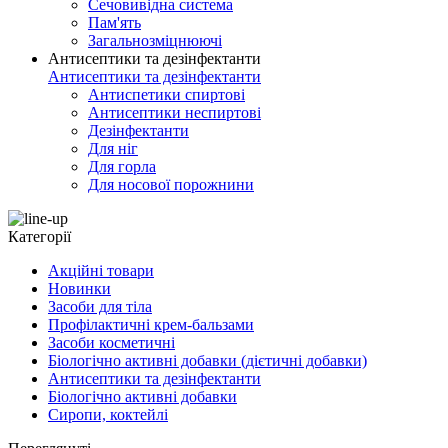
Сечовивідна система
Пам'ять
Загальнозміцнюючі
Антисептики та дезінфектанти
Антисептики та дезінфектанти
Антиспетики спиртові
Антисептики неспиртові
Дезінфектанти
Для ніг
Для горла
Для носової порожнини
Категорії
Акційні товари
Новинки
Засоби для тіла
Профілактичні крем-бальзами
Засоби косметичні
Біологічно активні добавки (дієтичні добавки)
Антисептики та дезінфектанти
Біологічно активні добавки
Сиропи, коктейлі