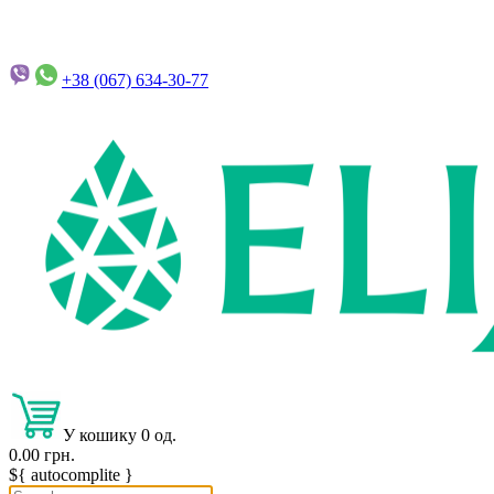
+38 (067)
634-30-77
У кошику 0 од.
0.00 грн.
${ autocomplite }