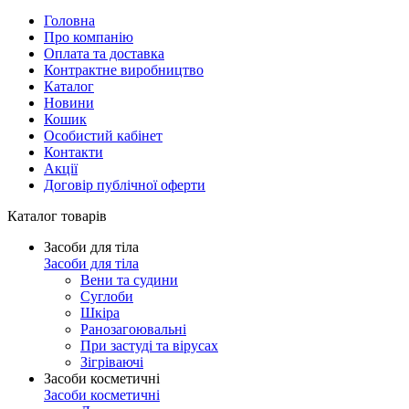
Головна
Про компанію
Оплата та доставка
Контрактне виробництво
Каталог
Новини
Кошик
Особистий кабінет
Контакти
Акції
Договір публічної оферти
Каталог товарів
Засоби для тіла
Засоби для тіла
Вени та судини
Суглоби
Шкіра
Ранозагоювальні
При застуді та вірусах
Зігріваючі
Засоби косметичні
Засоби косметичні