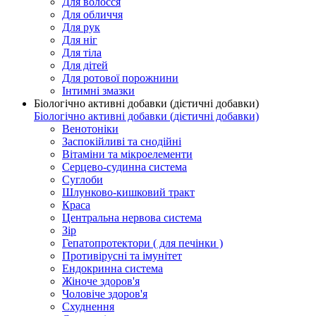
Для волосся
Для обличчя
Для рук
Для ніг
Для тіла
Для дітей
Для ротової порожнини
Інтимні змазки
Біологічно активні добавки (дієтичні добавки)
Біологічно активні добавки (дієтичні добавки)
Венотоніки
Заспокійливі та снодійні
Вітаміни та мікроелементи
Серцево-судинна система
Суглоби
Шлунково-кишковий тракт
Краса
Центральна нервова система
Зір
Гепатопротектори ( для печінки )
Противірусні та імунітет
Ендокринна система
Жіноче здоров'я
Чоловіче здоров'я
Схуднення