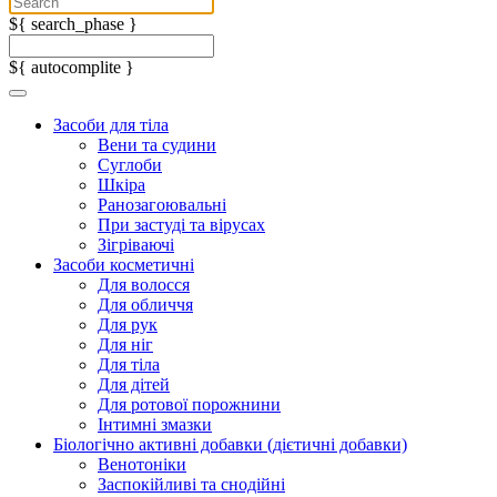
${ search_phase }
${ autocomplite }
Засоби для тіла
Вени та судини
Суглоби
Шкіра
Ранозагоювальні
При застуді та вірусах
Зігріваючі
Засоби косметичні
Для волосся
Для обличчя
Для рук
Для ніг
Для тіла
Для дітей
Для ротової порожнини
Інтимні змазки
Біологічно активні добавки (дієтичні добавки)
Венотоніки
Заспокійливі та снодійні