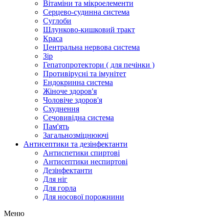
Вітаміни та мікроелементи
Серцево-судинна система
Суглоби
Шлунково-кишковий тракт
Краса
Центральна нервова система
Зір
Гепатопротектори ( для печінки )
Противірусні та імунітет
Ендокринна система
Жіноче здоров'я
Чоловіче здоров'я
Схуднення
Сечовивідна система
Пам'ять
Загальнозміцнюючі
Антисептики та дезінфектанти
Антиспетики спиртові
Антисептики неспиртові
Дезінфектанти
Для ніг
Для горла
Для носової порожнини
Меню