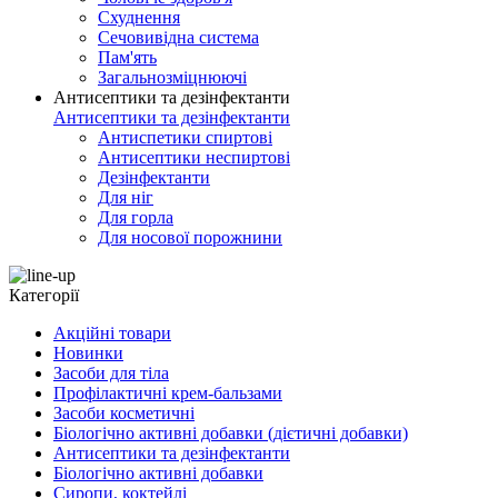
Схуднення
Сечовивідна система
Пам'ять
Загальнозміцнюючі
Антисептики та дезінфектанти
Антисептики та дезінфектанти
Антиспетики спиртові
Антисептики неспиртові
Дезінфектанти
Для ніг
Для горла
Для носової порожнини
Категорії
Акційні товари
Новинки
Засоби для тіла
Профілактичні крем-бальзами
Засоби косметичні
Біологічно активні добавки (дієтичні добавки)
Антисептики та дезінфектанти
Біологічно активні добавки
Сиропи, коктейлі