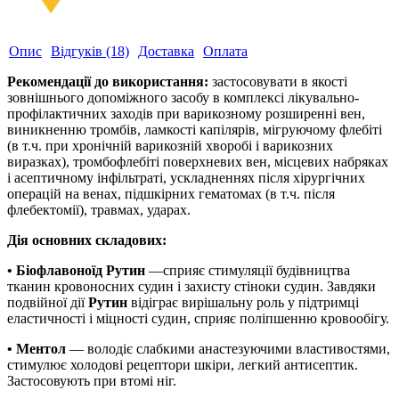
Опис
Відгуків (18)
Доставка
Оплата
Рекомендації до використання:
застосовувати в якості
зовнішнього допоміжного засобу в комплексі лікувально-
профілактичних заходів при варикозному розширенні вен,
виникненню тромбів, ламкості капілярів, мігруючому флебіті
(в т.ч. при хронічній варикозній хворобі і варикозних
виразках), тромбофлебіті поверхневих вен, місцевих набряках
і асептичному інфільтраті, ускладненнях після хірургічних
операцій на венах, підшкірних гематомах (в т.ч. після
флебектомії), травмах, ударах.
Дія основних складових:
• Біофлавоноїд Рутин
—сприяє стимуляції будівництва
тканин кровоносних судин і захисту стіноки судин. Завдяки
подвійної дії
Рутин
відіграє вирішальну роль у підтримці
еластичності і міцності судин, сприяє поліпшенню кровообігу.
• Ментол
— володіє слабкими анастезуючими властивостями,
стимулює холодові рецептори шкіри, легкий антисептик.
Застосовують при втомі ніг.