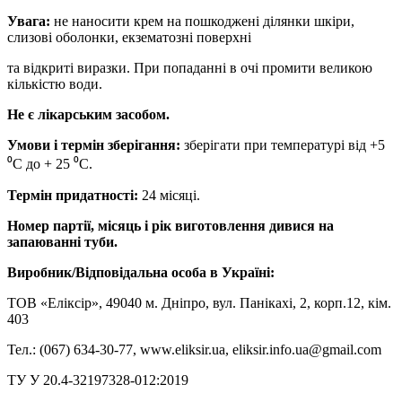
Увага:
не наносити крем на пошкоджені ділянки шкіри,
слизові оболонки, екзематозні поверхні
та відкриті виразки. При попаданні в очі промити великою
кількістю води.
Не є лікарським засобом.
Умови і термін зберігання:
зберігати при температурі від +5
⁰С до + 25 ⁰С.
Термін придатності:
24 місяці.
Номер партії, місяць і рік виготовлення дивися на
запаюванні туби.
Виробник/Відповідальна особа в Україні:
ТОВ «Еліксір», 49040 м. Дніпро, вул. Панікахі, 2, корп.12, кім.
403
Тел.: (067) 634-30-77, www.eliksir.ua, eliksir.info.ua@gmail.com
ТУ У 20.4-32197328-012:2019