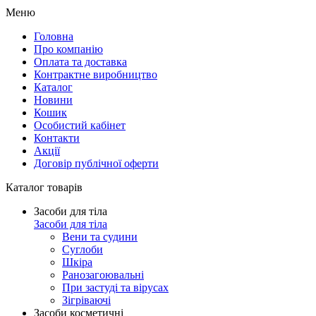
Меню
Головна
Про компанію
Оплата та доставка
Контрактне виробництво
Каталог
Новини
Кошик
Особистий кабінет
Контакти
Акції
Договір публічної оферти
Каталог товарів
Засоби для тіла
Засоби для тіла
Вени та судини
Суглоби
Шкіра
Ранозагоювальні
При застуді та вірусах
Зігріваючі
Засоби косметичні