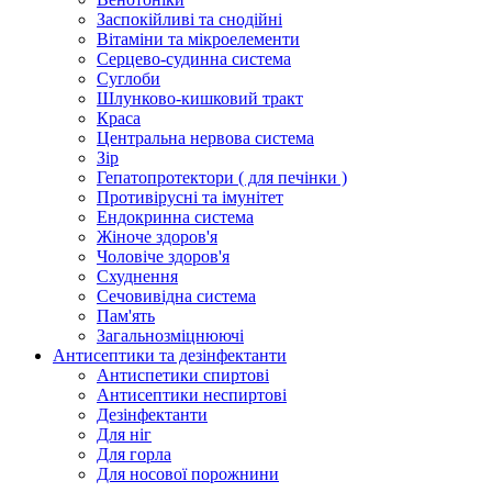
Заспокійливі та снодійні
Вітаміни та мікроелементи
Серцево-судинна система
Суглоби
Шлунково-кишковий тракт
Краса
Центральна нервова система
Зір
Гепатопротектори ( для печінки )
Противірусні та імунітет
Ендокринна система
Жіноче здоров'я
Чоловіче здоров'я
Схуднення
Сечовивідна система
Пам'ять
Загальнозміцнюючі
Антисептики та дезінфектанти
Антиспетики спиртові
Антисептики неспиртові
Дезінфектанти
Для ніг
Для горла
Для носової порожнини