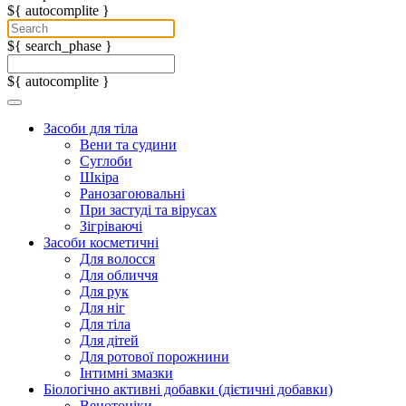
${ autocomplite }
${ search_phase }
${ autocomplite }
Засоби для тіла
Вени та судини
Суглоби
Шкіра
Ранозагоювальні
При застуді та вірусах
Зігріваючі
Засоби косметичні
Для волосся
Для обличчя
Для рук
Для ніг
Для тіла
Для дітей
Для ротової порожнини
Інтимні змазки
Біологічно активні добавки (дієтичні добавки)
Венотоніки