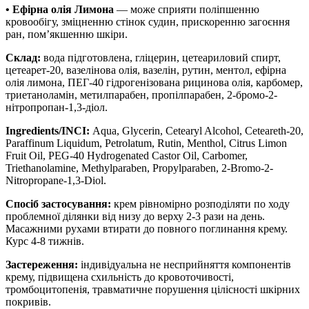
• Ефірна олія Лимона
— може сприяти поліпшенню
кровообігу, зміцненню стінок судин, прискоренню загоєння
ран, пом’якшенню шкіри.
Склад:
вода підготовлена, гліцерин, цетеариловий спирт,
цетеарет-20, вазелінова олія, вазелін, рутин, ментол, ефірна
олія лимона, ПЕГ-40 гідрогенізована рицинова олія, карбомер,
триетаноламін, метилпарабен, пропілпарабен, 2-бромо-2-
нітропропан-1,3-діол.
Ingredients/INCI:
Aqua, Glycerin, Cetearyl Alcohol, Ceteareth-20,
Paraffinum Liquidum, Petrolatum, Rutin, Menthol, Citrus Limon
Fruit Oil, PEG-40 Hydrogenated Castor Oil, Carbomer,
Triethanolamine, Methylparaben, Propylparaben, 2-Bromo-2-
Nitropropane-1,3-Diol.
Спосіб застосування:
крем рівномірно розподіляти по ходу
проблемної ділянки від низу до верху 2-3 рази на день.
Масажними рухами втирати до повного поглинання крему.
Курс 4-8 тижнів.
Застереження:
індивідуальна не несприйняття компонентів
крему, підвищена схильність до кровоточивості,
тромбоцитопенія, травматичне порушення цілісності шкірних
покривів.