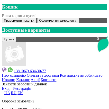
Кошик
Ваша корзина пуста!
Продовжити покупки
Оформлення замовлення
Доступные варианты
0
+38 (067) 634-30-77
Про компанію
Оплата та доставка
Контрактне виробництво
Новини
Каталог
Акції
Контакти
Заказати зворотній дзвінок
Вхід |
Реєстрація
UA
RU
EN
Обробка замовлень