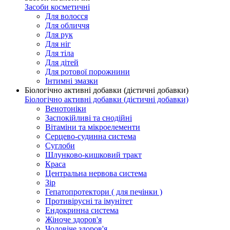
Засоби косметичні
Для волосся
Для обличчя
Для рук
Для ніг
Для тіла
Для дітей
Для ротової порожнини
Інтимні змазки
Біологічно активні добавки (дієтичні добавки)
Біологічно активні добавки (дієтичні добавки)
Венотоніки
Заспокійливі та снодійні
Вітаміни та мікроелементи
Серцево-судинна система
Суглоби
Шлунково-кишковий тракт
Краса
Центральна нервова система
Зір
Гепатопротектори ( для печінки )
Противірусні та імунітет
Ендокринна система
Жіноче здоров'я
Чоловіче здоров'я