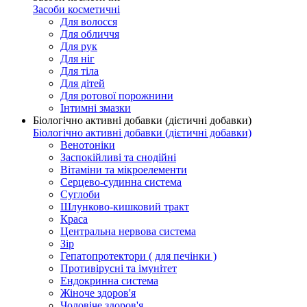
Засоби косметичні
Для волосся
Для обличчя
Для рук
Для ніг
Для тіла
Для дітей
Для ротової порожнини
Інтимні змазки
Біологічно активні добавки (дієтичні добавки)
Біологічно активні добавки (дієтичні добавки)
Венотоніки
Заспокійливі та снодійні
Вітаміни та мікроелементи
Серцево-судинна система
Суглоби
Шлунково-кишковий тракт
Краса
Центральна нервова система
Зір
Гепатопротектори ( для печінки )
Противірусні та імунітет
Ендокринна система
Жіноче здоров'я
Чоловіче здоров'я