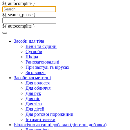
${ autocomplite }
${ search_phase }
${ autocomplite }
Засоби для тіла
Вени та судини
Суглоби
Шкіра
Ранозагоювальні
При застуді та вірусах
Зігріваючі
Засоби косметичні
Для волосся
Для обличчя
Для рук
Для ніг
Для тіла
Для дітей
Для ротової порожнини
Інтимні змазки
Біологічно активні добавки (дієтичні добавки)
Венотоніки