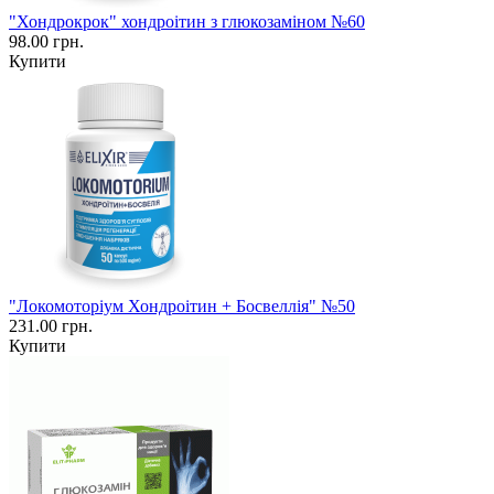
"Хондрокрок" хондроітин з глюкозаміном №60
98.00 грн.
Купити
"Локомоторіум Хондроітин + Босвеллія" №50
231.00 грн.
Купити