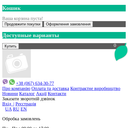
Кошик
Ваша корзина пуста!
Продовжити покупки
Оформлення замовлення
Доступные варианты
0
+38 (067) 634-30-77
Про компанію
Оплата та доставка
Контрактне виробництво
Новини
Каталог
Акції
Контакти
Заказати зворотній дзвінок
Вхід |
Реєстрація
UA
RU
EN
Обробка замовлень