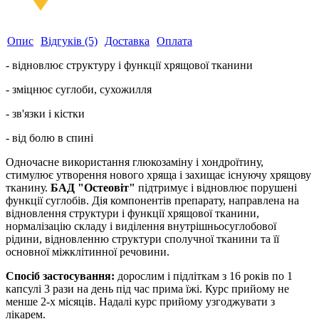
Опис
Відгуків (5)
Доставка
Оплата
- відновлює структуру і функції хрящової тканини
- зміцнює суглоби, сухожилля
- зв'язки і кістки
- від болю в спині
Одночасне використання глюкозаміну і хондроїтину,
стимулює утворення нового хряща і захищає існуючу хрящову
тканину.
БАД "Остеовіт"
підтримує і відновлює порушені
функції суглобів. Дія компонентів препарату, направлена на
відновлення структури і функції хрящової тканини,
нормалізацію складу і виділення внутрішньосуглобової
рідини, відновленню структури сполучної тканини та її
основної міжклітинної речовини.
Спосіб застосування:
дорослим і підліткам з 16 років по 1
капсулі 3 рази на день під час прима їжі. Курс прийому не
менше 2-х місяців. Надалі курс прийому узгоджувати з
лікарем.