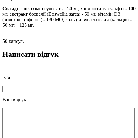
Склад:
глюкозамін сульфат - 150 мг, хондроїтину сульфат - 100
мг, екстракт босвелії (Boswellia sarca) - 50 мг, вітамін D3
(холекальциферол) - 130 МО, кальцій вуглекислий (кальцію -
50 мг) - 125 мг.
50 капсул.
Написати відгук
ім'я
Ваш відгук: