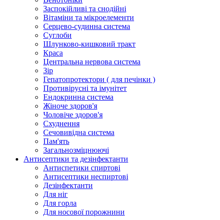
Заспокійливі та снодійні
Вітаміни та мікроелементи
Серцево-судинна система
Суглоби
Шлунково-кишковий тракт
Краса
Центральна нервова система
Зір
Гепатопротектори ( для печінки )
Противірусні та імунітет
Ендокринна система
Жіноче здоров'я
Чоловіче здоров'я
Схуднення
Сечовивідна система
Пам'ять
Загальнозміцнюючі
Антисептики та дезінфектанти
Антиспетики спиртові
Антисептики неспиртові
Дезінфектанти
Для ніг
Для горла
Для носової порожнини