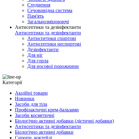
Схуднення
Сечовивідна система
Пам'ять
Загальнозміцнюючі
Антисептики та дезінфектанти
Антисептики та дезінфектанти
Антиспетики спиртові
Антисептики неспиртові
Дезінфектанти
Для ніг
Для горла
Для носової порожнини
Категорії
Акційні товари
Новинки
Засоби для тіла
Профілактичні крем-бальзами
Засоби косметичні
Біологічно активні добавки (дієтичні добавки)
Антисептики та дезінфектанти
Біологічно активні добавки
Сиропи, коктейлі