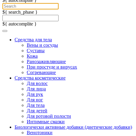
${ autocomplite }
${ search_phase }
${ autocomplite }
Средства для тела
Вены и сосуды
Суставы
Кожа
Ранозаживляющие
При простуде и вирусах
Согревающие
Средства косметические
Для волос
Для лица
Для рук
Для ног
Для тела
Для детей
Для ротовой полости
Интимные смазки
Биологически активные добавки (диетические добавки)
Венотоники