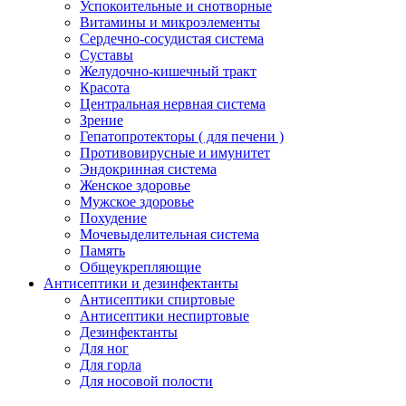
Успокоительные и снотворные
Витамины и микроэлементы
Сердечно-сосудистая система
Суставы
Желудочно-кишечный тракт
Красота
Центральная нервная система
Зрение
Гепатопротекторы ( для печени )
Противовирусные и имунитет
Эндокринная система
Женское здоровье
Мужское здоровье
Похудение
Мочевыделительная система
Память
Общеукрепляющие
Антисептики и дезинфектанты
Антисептики спиртовые
Антисептики неспиртовые
Дезинфектанты
Для ног
Для горла
Для носовой полости