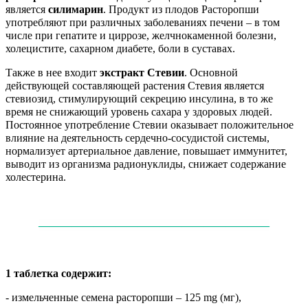
является
силимарин
. Продукт из плодов Расторопши
употребляют при различных заболеваниях печени – в том
числе при гепатите и циррозе, желчнокаменной болезни,
холецистите, сахарном диабете, боли в суставах.
Также в нее входит
экстракт Стевии
. Основной
действующей составляющей растения Стевия является
стевиозид, стимулирующий секрецию инсулина, в то же
время не снижающий уровень сахара у здоровых людей.
Постоянное употребление Стевии оказывает положительное
влияние на деятельность сердечно-сосудистой системы,
нормализует артериальное давление, повышает иммунитет,
выводит из организма радионуклиды, снижает содержание
холестерина.
——
——
——
——
——
——
——
——
——
——
—
1 таблетка содержит:
- измельченные семена расторопши – 125 mg (мг),