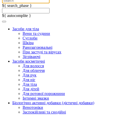
${ search_phase }
${ autocomplite }
Засоби для тіла
Вени та судини
Суглоби
Шкіра
Ранозагоювальні
При застуді та вірусах
Зігріваючі
Засоби косметичні
Для волосся
Для обличчя
Для рук
Для ніг
Для тіла
Для дітей
Для ротової порожнини
Інтимні змазки
Біологічно активні добавки (дієтичні добавки)
Венотоніки
Заспокійливі та снодійні