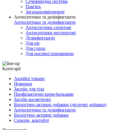
Сечовивідна система
Пам'ять
Загальнозміцнюючі
Антисептики та дезінфектанти
Антисептики та дезінфектанти
Антиспетики спиртові
Антисептики неспиртові
Дезінфектанти
Для ніг
Для горла
Для носової порожнини
Категорії
Акційні товари
Новинки
Засоби для тіла
Профілактичні крем-бальзами
Засоби косметичні
Біологічно активні добавки (дієтичні добавки)
Антисептики та дезінфектанти
Біологічно активні добавки
Сиропи, коктейлі