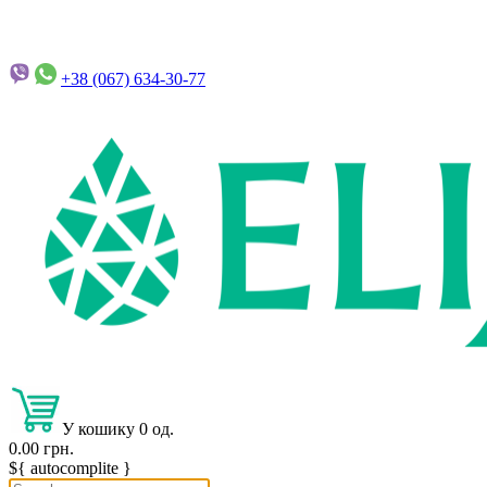
+38 (067)
634-30-77
У кошику 0 од.
0.00 грн.
${ autocomplite }