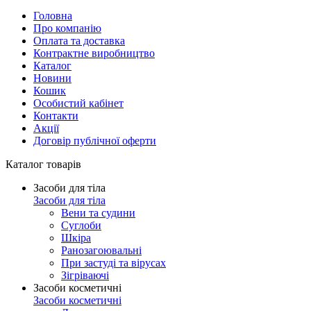
Головна
Про компанію
Оплата та доставка
Контрактне виробництво
Каталог
Новини
Кошик
Особистий кабінет
Контакти
Акції
Договір публічної оферти
Каталог товарів
Засоби для тіла
Засоби для тіла
Вени та судини
Суглоби
Шкіра
Ранозагоювальні
При застуді та вірусах
Зігріваючі
Засоби косметичні
Засоби косметичні