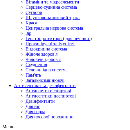
Вітаміни та мікроелементи
Серцево-судинна система
Суглоби
Шлунково-кишковий тракт
Краса
Центральна нервова система
Зір
Гепатопротектори ( для печінки )
Противірусні та імунітет
Ендокринна система
Жіноче здоров'я
Чоловіче здоров'я
Схуднення
Сечовивідна система
Пам'ять
Загальнозміцнюючі
Антисептики та дезінфектанти
Антиспетики спиртові
Антисептики неспиртові
Дезінфектанти
Для ніг
Для горла
Для носової порожнини
Меню