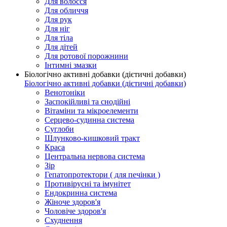
Для волосся
Для обличчя
Для рук
Для ніг
Для тіла
Для дітей
Для ротової порожнини
Інтимні змазки
Біологічно активні добавки (дієтичні добавки)
Біологічно активні добавки (дієтичні добавки)
Венотоніки
Заспокійливі та снодійні
Вітаміни та мікроелементи
Серцево-судинна система
Суглоби
Шлунково-кишковий тракт
Краса
Центральна нервова система
Зір
Гепатопротектори ( для печінки )
Противірусні та імунітет
Ендокринна система
Жіноче здоров'я
Чоловіче здоров'я
Схуднення