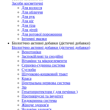
Засоби косметичні
Для волосся
Для обличчя
Для рук
Для ніг
Для тіла
Для дітей
Для ротової порожнини
Інтимні змазки
Біологічно активні добавки (дієтичні добавки)
Біологічно активні добавки (дієтичні добавки)
Венотоніки
Заспокійливі та снодійні
Вітаміни та мікроелементи
Серцево-судинна система
Суглоби
Шлунково-кишковий тракт
Краса
Центральна нервова система
Зір
Гепатопротектори ( для печінки )
Противірусні та імунітет
Ендокринна система
Жіноче здоров'я
Чоловіче здоров'я