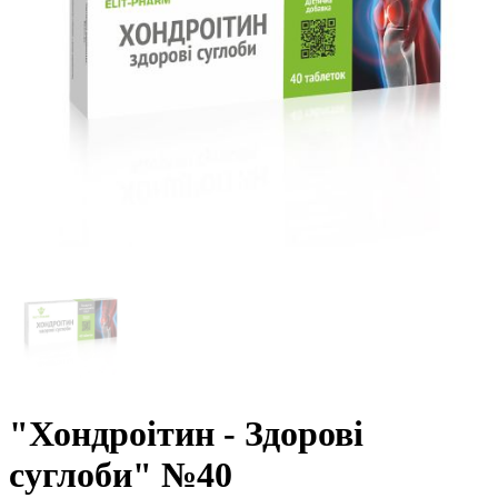
"Хондроітин - Здорові
суглоби" №40