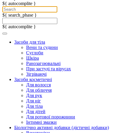
${ autocomplite }
${ search_phase }
${ autocomplite }
Засоби для тіла
Вени та судини
Суглоби
Шкіра
Ранозагоювальні
При застуді та вірусах
Зігріваючі
Засоби косметичні
Для волосся
Для обличчя
Для рук
Для ніг
Для тіла
Для дітей
Для ротової порожнини
Інтимні змазки
Біологічно активні добавки (дієтичні добавки)
Венотоніки