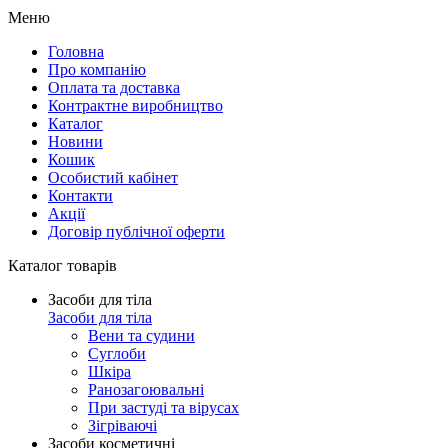
Меню
Головна
Про компанію
Оплата та доставка
Контрактне виробництво
Каталог
Новини
Кошик
Особистий кабінет
Контакти
Акції
Договір публічної оферти
Каталог товарів
Засоби для тіла
Засоби для тіла
Вени та судини
Суглоби
Шкіра
Ранозагоювальні
При застуді та вірусах
Зігріваючі
Засоби косметичні