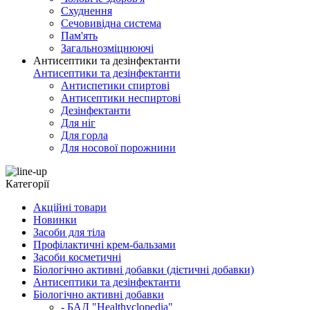
Схуднення
Сечовивідна система
Пам'ять
Загальнозміцнюючі
Антисептики та дезінфектанти
Антисептики та дезінфектанти
Антиспетики спиртові
Антисептики неспиртові
Дезінфектанти
Для ніг
Для горла
Для носової порожнини
Категорії
Акційні товари
Новинки
Засоби для тіла
Профілактичні крем-бальзами
Засоби косметичні
Біологічно активні добавки (дієтичні добавки)
Антисептики та дезінфектанти
Біологічно активні добавки
- БАД "Healthyclopedia"