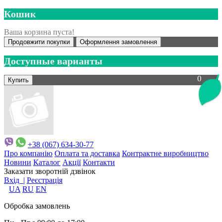
Кошик
Ваша корзина пуста!
Продовжити покупки
Оформлення замовлення
Доступные варианты
0
+38 (067) 634-30-77
Про компанію
Оплата та доставка
Контрактне виробництво
Новини
Каталог
Акції
Контакти
Заказати зворотній дзвінок
Вхід |
Реєстрація
UA
RU
EN
Обробка замовлень