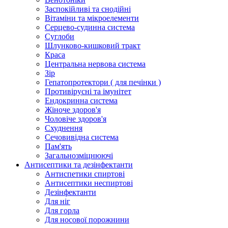
Заспокійливі та снодійні
Вітаміни та мікроелементи
Серцево-судинна система
Суглоби
Шлунково-кишковий тракт
Краса
Центральна нервова система
Зір
Гепатопротектори ( для печінки )
Противірусні та імунітет
Ендокринна система
Жіноче здоров'я
Чоловіче здоров'я
Схуднення
Сечовивідна система
Пам'ять
Загальнозміцнюючі
Антисептики та дезінфектанти
Антиспетики спиртові
Антисептики неспиртові
Дезінфектанти
Для ніг
Для горла
Для носової порожнини