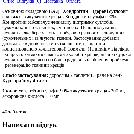
Опис
Відгуків (0)
Доставка
Оплата
Основною складовою
БАД "Хондроітин - Здорові суглоби"
,
є витяжка з акулячого хряща - Хондроітин сульфат 90%.
Хондроітин забезпечує живильну підтримку суглобів,
сухожиль, зв'язок і кісток, зміцнює їх. Це найпотужніша
речовина, яка бере участь в побудові хрящових і сполучних
(сухожильних і зв'язують) тканин. Застосування добавки
допомагає відновлювати і утворювати ці тканини з
концентрованою коллагеновой формули. На відміну від ліків,
які просто знімають симптоми хвороби хрящів, дія цієї чудової
речовини направлена на більш радикальне рішення проблеми
- регенерацію тканини хрящів.
Спосіб застосування:
дорослим 2 таблетки 3 рази на день.
Курс прийому 4 тижні.
Склад:
хондроїтин сульфат 90% з акулячого хряща - 200 мг,
аскорбінова кислота - 10 мг.
40 таблеток.
Написати відгук