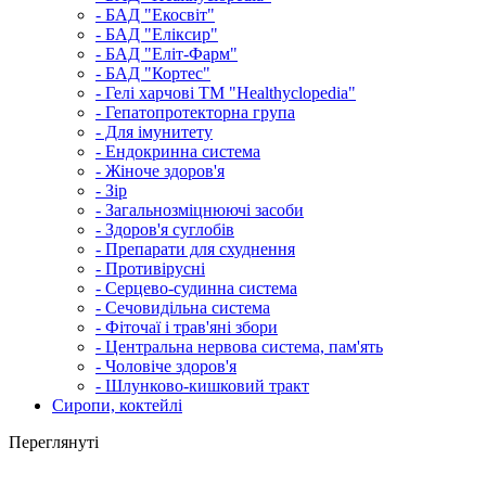
- БАД "Екосвіт"
- БАД "Еліксир"
- БАД "Еліт-Фарм"
- БАД "Кортес"
- Гелі харчові ТМ "Healthyclopedia"
- Гепатопротекторна група
- Для імунитету
- Ендокринна система
- Жіноче здоров'я
- Зір
- Загальнозміцнюючі засоби
- Здоров'я суглобів
- Препарати для схуднення
- Противірусні
- Серцево-судинна система
- Сечовидільна система
- Фіточаї і трав'яні збори
- Центральна нервова система, пам'ять
- Чоловіче здоров'я
- Шлунково-кишковий тракт
Сиропи, коктейлі
Переглянуті