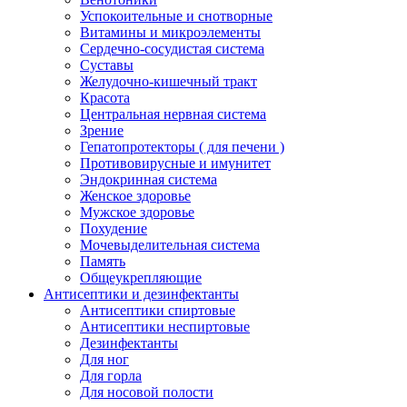
Успокоительные и снотворные
Витамины и микроэлементы
Сердечно-сосудистая система
Суставы
Желудочно-кишечный тракт
Красота
Центральная нервная система
Зрение
Гепатопротекторы ( для печени )
Противовирусные и имунитет
Эндокринная система
Женское здоровье
Мужское здоровье
Похудение
Мочевыделительная система
Память
Общеукрепляющие
Антисептики и дезинфектанты
Антисептики спиртовые
Антисептики неспиртовые
Дезинфектанты
Для ног
Для горла
Для носовой полости