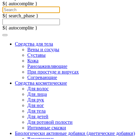
${ autocomplite }
${ search_phase }
${ autocomplite }
Средства для тела
Вены и сосуды
Суставы
Кожа
Ранозаживляющие
При простуде и вирусах
Согревающие
Средства косметические
Для волос
Для лица
Для рук
Для ног
Для тела
Для детей
Для ротовой полости
Интимные смазки
Биологически активные добавки (диетические добавки)
Венотоники